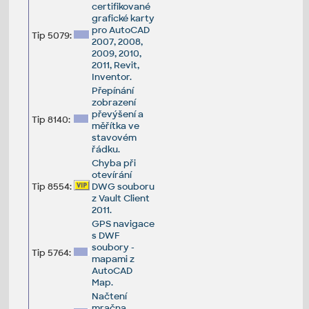
certifikované
grafické karty
pro AutoCAD
Tip 5079:
2007, 2008,
2009, 2010,
2011, Revit,
Inventor.
Přepínání
zobrazení
převýšení a
Tip 8140:
měřítka ve
stavovém
řádku.
Chyba při
otevírání
Tip 8554:
DWG souboru
z Vault Client
2011.
GPS navigace
s DWF
soubory -
Tip 5764:
mapami z
AutoCAD
Map.
Načtení
mračna