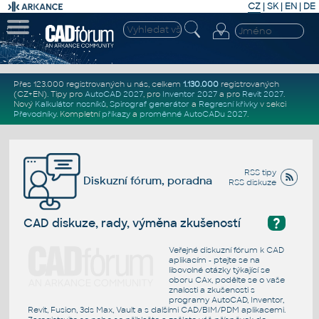
CZ
|
SK
|
EN
|
DE
Přes 123.000 registrovaných u nás, celkem
1.130.000
registrovaných
(CZ+EN)
. Tipy pro
AutoCAD 2027
, pro
Inventor 2027
a pro
Revit 2027
.
Nový
Kalkulátor nosníků
,
Spirograf generátor
a
Regresní křivky
v sekci
Převodníky
.
Kompletní
příkazy
a
proměnné AutoCADu 2027
.
RSS tipy
Diskuzní fórum, poradna
RSS diskuze
?
CAD diskuze, rady, výměna zkušeností
Veřejné diskuzní fórum k CAD
aplikacím - ptejte se na
libovolné otázky týkající se
oboru CAx, podělte se o vaše
znalosti a zkušenosti s
programy AutoCAD, Inventor,
Revit, Fusion, 3ds Max, Vault a s dalšími CAD/BIM/PDM aplikacemi.