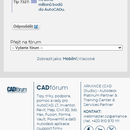
Tip 7327:
milionů bodů
do AutoCADu.
Odpovědět
Přejít na fórum
Zobrazit jako:
Mobilní
|
Klasické
CAD
fórum
ARKANCE
(CAD
Studio) - Autodesk
Platinum Partner &
Tipy, triky, podpora,
Training Center &
pomoc a rady pro
Services Partner
AutoCAD, LT, Inventor,
Revit, Map, Civil 3D, 3ds
KONTAKT:
Max, Fusion, Forma,
webmaster.cz@arkance.w
Vault, PowerMill a další
| tel. +420 910 970 111
Autodesk aplikace
(support firmy