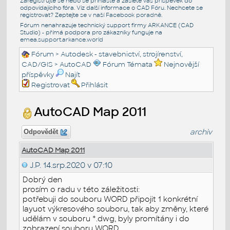
Zaregistrujte se nebo se přihlašte a zašlete váš příspěvek do
odpovídajícího fóra. Viz další informace o
CAD Fóru
. Nechcete se
registrovat? Zeptejte se v naší
Facebook poradně
.
Fórum nenahrazuje technický support firmy ARKANCE (CAD
Studio) - přímá podpora pro zákazníky funguje na
emea.support.arkance.world
Fórum
>
Autodesk - stavebnictví, strojírenství,
CAD/GIS
>
AutoCAD
Fórum Témata
Nejnovější
příspěvky
Najít
Registrovat
Přihlásit
AutoCAD Map 2011
archiv
Odpovědět
AutoCAD Map 2011
J.P.
14.srp.2020 v 07:10
Dobrý den
prosím o radu v této záležitosti:
potřebuji do souboru WORD připojit 1 konkrétní
layuot výkresového souboru, tak aby změny, které
udělám v souboru *.dwg, byly promítány i do
zobrazení souboru WORD