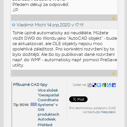
Předem děkuji za odpověď.
J.P.
Vladimír Michl
14.srp.2020 v 17:11
Tohle úplně automaticky asi neuděláte. Můžete
vložit DWG do Wordu jako "AutoCAD objekt" - bude
se aktualizovat, ale OLE objekty nejsou moc
spolehlivá záležitost. Pro konkrétní rozvržení by to
bylo složitější. Ale šlo by publikovat dané rozvržení
např. do WMF - automaticky např. pomocí PreSave
utility.
Příbuzné CAD tipy
:
Sdílet na:
Více složek
"Geospatial
Coordinate
Tip 9014:
Systems" v
Pro technickou podporu CAD
GIS
kontaktujte
Helpdesk
produktech
Autodesk.
Přehled: