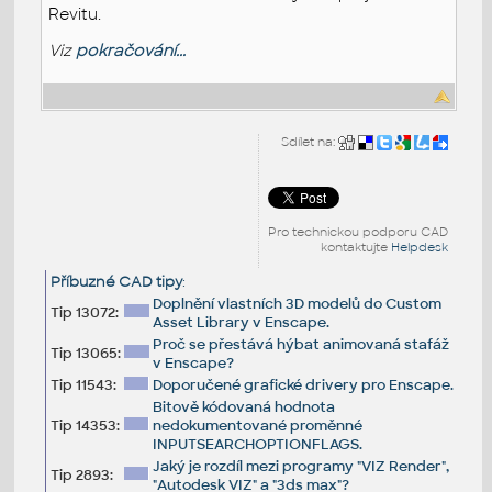
Revitu.
Viz
pokračování...
Sdílet na:
Pro technickou podporu CAD
kontaktujte
Helpdesk
Příbuzné CAD tipy
:
Doplnění vlastních 3D modelů do Custom
Tip 13072:
Asset Library v Enscape.
Proč se přestává hýbat animovaná stafáž
Tip 13065:
v Enscape?
Tip 11543:
Doporučené grafické drivery pro Enscape.
Bitově kódovaná hodnota
Tip 14353:
nedokumentované proměnné
INPUTSEARCHOPTIONFLAGS.
Jaký je rozdíl mezi programy "VIZ Render",
Tip 2893:
"Autodesk VIZ" a "3ds max"?