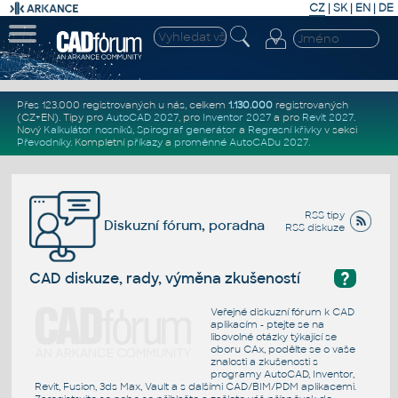
CZ
|
SK
|
EN
|
DE
Přes 123.000 registrovaných u nás, celkem
1.130.000
registrovaných
(CZ+EN)
. Tipy pro
AutoCAD 2027
, pro
Inventor 2027
a pro
Revit 2027
.
Nový
Kalkulátor nosníků
,
Spirograf generátor
a
Regresní křivky
v sekci
Převodníky
.
Kompletní
příkazy
a
proměnné AutoCADu 2027
.
RSS tipy
Diskuzní fórum, poradna
RSS diskuze
?
CAD diskuze, rady, výměna zkušeností
Veřejné diskuzní fórum k CAD
aplikacím - ptejte se na
libovolné otázky týkající se
oboru CAx, podělte se o vaše
znalosti a zkušenosti s
programy AutoCAD, Inventor,
Revit, Fusion, 3ds Max, Vault a s dalšími CAD/BIM/PDM aplikacemi.