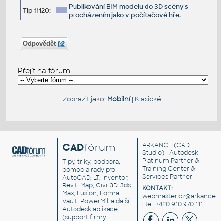
Publikování BIM modelu do 3D scény s
Tip 11120:
procházením jako v počítačové hře.
Odpovědět
Přejít na fórum
Zobrazit jako:
Mobilní
|
Klasické
CAD
fórum
ARKANCE
(CAD
Studio) - Autodesk
Platinum Partner &
Tipy, triky, podpora,
Training Center &
pomoc a rady pro
Services Partner
AutoCAD, LT, Inventor,
Revit, Map, Civil 3D, 3ds
KONTAKT:
Max, Fusion, Forma,
webmaster.cz@arkance.w
Vault, PowerMill a další
| tel. +420 910 970 111
Autodesk aplikace
(support firmy