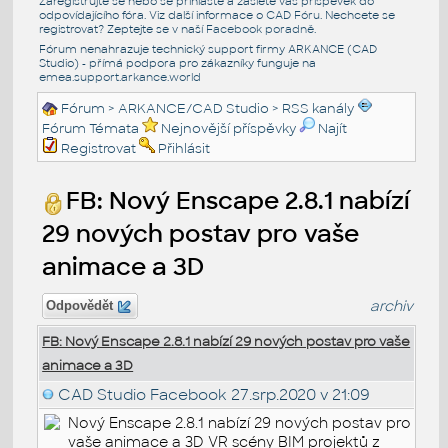
Zaregistrujte se nebo se přihlašte a zašlete váš příspěvek do
odpovídajícího fóra. Viz další informace o
CAD Fóru
. Nechcete se
registrovat? Zeptejte se v naší
Facebook poradně
.
Fórum nenahrazuje technický support firmy ARKANCE (CAD
Studio) - přímá podpora pro zákazníky funguje na
emea.support.arkance.world
Fórum
>
ARKANCE/CAD Studio
>
RSS kanály
Fórum Témata
Nejnovější příspěvky
Najít
Registrovat
Přihlásit
FB: Nový Enscape 2.8.1 nabízí
29 nových postav pro vaše
animace a 3D
archiv
Odpovědět
FB: Nový Enscape 2.8.1 nabízí 29 nových postav pro vaše
animace a 3D
CAD Studio Facebook
27.srp.2020 v 21:09
Nový Enscape 2.8.1 nabízí 29 nových postav pro
vaše animace a 3D VR scény BIM projektů z