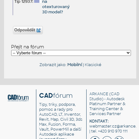
Tip 12937:
na
otexturovaný
3D model?
Odpovědět
Přejít na fórum
Zobrazit jako:
Mobilní
|
Klasické
CAD
fórum
ARKANCE
(CAD
Studio) - Autodesk
Platinum Partner &
Tipy, triky, podpora,
Training Center &
pomoc a rady pro
Services Partner
AutoCAD, LT, Inventor,
Revit, Map, Civil 3D, 3ds
KONTAKT:
Max, Fusion, Forma,
webmaster.cz@arkance.w
Vault, PowerMill a další
| tel. +420 910 970 111
Autodesk aplikace