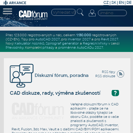
CZ
|
SK
|
EN
|
DE
Přes 123.000 registrovaných u nás, celkem
1.130.000
registrovaných
(CZ+EN)
. Tipy pro
AutoCAD 2027
, pro
Inventor 2027
a pro
Revit 2027
.
Nový
Kalkulátor nosníků
,
Spirograf generátor
a
Regresní křivky
v sekci
Převodníky
.
Kompletní
příkazy
a
proměnné AutoCADu 2027
.
RSS tipy
Diskuzní fórum, poradna
RSS diskuze
?
CAD diskuze, rady, výměna zkušeností
Veřejné diskuzní fórum k CAD
aplikacím - ptejte se na
libovolné otázky týkající se
oboru CAx, podělte se o vaše
znalosti a zkušenosti s
programy AutoCAD, Inventor,
Revit, Fusion, 3ds Max, Vault a s dalšími CAD/BIM/PDM aplikacemi.