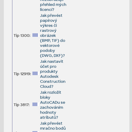
přehled mých
licencí?
Jak převést
papírový
výkres či
rastrový
Tip 1300:
obrázek
(BMP, TIF) do
vektorové
podoby
(DWG, DXF)?
Jak nastavit
účet pro
produkty
Tip 12919:
Autodesk
Construction
Cloud?
Jak rozložit
bloky
AutoCADu se
Tip 3817:
zachováním
hodnoty
atributů?
Jak převést
mračno bodů