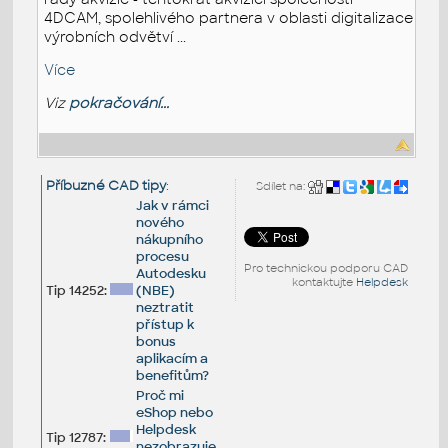
4DCAM, spolehlivého partnera v oblasti digitalizace
výrobních odvětví ...
Více
Viz
pokračování...
Příbuzné CAD tipy
:
Sdílet na:
Jak v rámci
nového
nákupního
procesu
Pro technickou podporu CAD
Autodesku
kontaktujte
Helpdesk
Tip 14252:
(NBE)
neztratit
přístup k
bonus
aplikacím a
benefitům?
Proč mi
eShop nebo
Helpdesk
Tip 12787:
nezobrazuje