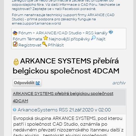
Zaregistrujte se nebo se přihlašte a zašlete váš příspěvek do
odpovídajícího fóra. Viz další informace o
CAD Fóru
. Nechcete se
registrovat? Zeptejte se v naší
Facebook poradně
.
Fórum nenahrazuje technický support firmy ARKANCE (CAD
Studio) - přímá podpora pro zákazníky funguje na
emea.support.arkance.world
Fórum
>
ARKANCE/CAD Studio
>
RSS kanály
Fórum Témata
Nejnovější příspěvky
Najít
Registrovat
Přihlásit
ARKANCE SYSTEMS přebírá
belgickou společnost 4DCAM
archiv
Odpovědět
ARKANCE SYSTEMS přebírá belgickou společnost
4DCAM
ArkanceSystems RSS
21.zář.2020 v 02:00
Evropská skupina ARKANCE SYSTEMS, pod kterou
patří i společnost CAD Studio, oznámila po
nedávném převzetí nizozemského Itannexu další z
řady akvizic - tentokrát akvizici společnosti