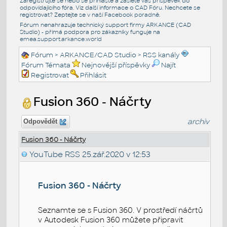
Zaregistrujte se nebo se přihlašte a zašlete váš příspěvek do
odpovídajícího fóra. Viz další informace o
CAD Fóru
. Nechcete se
registrovat? Zeptejte se v naší
Facebook poradně
.
Fórum nenahrazuje technický support firmy ARKANCE (CAD
Studio) - přímá podpora pro zákazníky funguje na
emea.support.arkance.world
Fórum
>
ARKANCE/CAD Studio
>
RSS kanály
Fórum Témata
Nejnovější příspěvky
Najít
Registrovat
Přihlásit
Fusion 360 - Náčrty
archiv
Odpovědět
Fusion 360 - Náčrty
YouTube RSS
25.zář.2020 v 12:53
Fusion 360 - Náčrty
Seznamte se s Fusion 360. V prostředí náčrtů
v Autodesk Fusion 360 můžete připravit