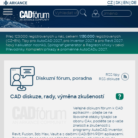
CZ
|
SK
|
EN
|
DE
Přes 123.000 registrovaných u nás, celkem
1.130.000
registrovaných
(CZ+EN)
. Tipy pro
AutoCAD 2027
, pro
Inventor 2027
a pro
Revit 2027
.
Nový
Kalkulátor nosníků
,
Spirograf generátor
a
Regresní křivky
v sekci
Převodníky
.
Kompletní
příkazy
a
proměnné AutoCADu 2027
.
RSS tipy
Diskuzní fórum, poradna
RSS diskuze
?
CAD diskuze, rady, výměna zkušeností
Veřejné diskuzní fórum k CAD
aplikacím - ptejte se na
libovolné otázky týkající se
oboru CAx, podělte se o vaše
znalosti a zkušenosti s
programy AutoCAD, Inventor,
Revit, Fusion, 3ds Max, Vault a s dalšími CAD/BIM/PDM aplikacemi.