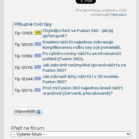
Pro technickou podporu CAD
kontaktujte
Helpdesk
Příbuzné CAD tipy
:
Chybějící font ve Fusion 360 - jak jej
Tip 13169:
zpřístupnit?
Kreslení náčrtů najednou zobrazuje
Tip 12539:
komplikovanou volbu osy a je pomalejší.
Po výběru roviny náčrtu se mi nenatočí
Tip 13186:
pohled (Fusion 360).
Jak zabránit neúmyslné úpravě náčrtu ve
Tip 12376:
Fusion 360?
Jak zobrazit kóty náčrtů i v 3D modelu
Tip 12344:
Fusion 360?
Proč mi Fusion 360 najednou kreslí náčrt
Tip 12573:
oranžově (červeně, přerušovaně)?
Odpovědět
Přejít na fórum