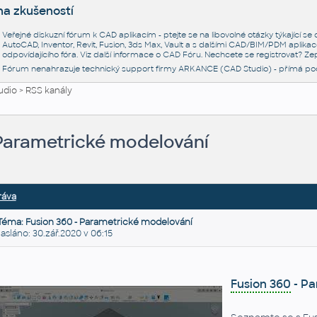
na zkušeností
Veřejné diskuzní fórum k CAD aplikacím - ptejte se na libovolné otázky týkající s
AutoCAD, Inventor, Revit, Fusion, 3ds Max, Vault a s dalšími CAD/BIM/PDM aplikac
odpovídajícího fóra. Viz další informace o
CAD Fóru
. Nechcete se registrovat? Zep
Fórum nenahrazuje technický support firmy ARKANCE (CAD Studio) - přímá po
udio
>
RSS kanály
 Parametrické modelování
ráva
Téma: Fusion 360 - Parametrické modelování
láno: 30.zář.2020 v 06:15
Fusion 360
- Pa