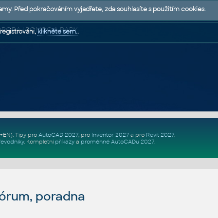
lamy. Před pokračováním vyjadřete, zda souhlasíte s použitím cookies.
 PODPORA | POMOC A RADY
registrováni,
klikněte sem.
.
Z+EN)
. Tipy pro
AutoCAD 2027
, pro
Inventor 2027
a pro
Revit 2027
.
řevodníky
.
Kompletní
příkazy
a
proměnné AutoCADu 2027
.
fórum, poradna