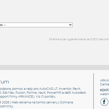
Stránka byla vygenerována za 0,320 sekund
rum
ARKA
Cente
, podpora, pomoc a rady pro AutoCAD, LT, Inventor, Revit,
KONT
3D, 3ds Max, Fusion, Forma, Vault, PowerMill a další Autodesk
webma
support firmy ARKANCE). Viz
O portálu
.
© 2026 |
Web reklama
na tomto serveru |
Ochrana
podmínky