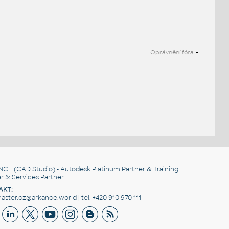
Oprávnění fóra
.
NCE
(CAD Studio) - Autodesk Platinum Partner & Training
r & Services Partner
AKT:
ster.cz@arkance.world | tel. +420 910 970 111