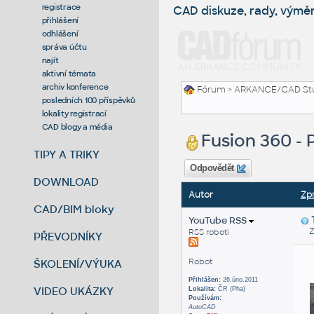
registrace
CAD diskuze, rady, výmě
přihlášení
odhlášení
správa účtu
najít
aktivní témata
archiv konference
Fórum
>
ARKANCE/CAD St
posledních 100 příspěvků
lokality registrací
CAD blogy a média
Fusion 360 -
TIPY A TRIKY
Odpovědět
DOWNLOAD
Autor
Zp
CAD/BIM bloky
YouTube RSS
Zas
RSS roboti
PŘEVODNÍKY
Robot
ŠKOLENÍ/VÝUKA
Přihlášen:
26.úno.2011
VIDEO UKÁZKY
Lokalita:
ČR (Pha)
Používám:
AutoCAD