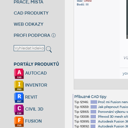
PRÁCE, MÍSTA
Stav:
Offline
Bodů:
88
CAD PRODUKTY
WEB ODKAZY
PROFI PODPORA
ⓘ
Vi
PORTÁLY PRODUKTŮ
AUTOCAD
yo
INVENTOR
REVIT
Příbuzné CAD tipy
:
Tip 12146:
Proč mi Fusion nen
Tip 10559:
Jak přepnout Fusio
CIVIL 3D
Tip 12865:
Porovnání výkonu v
Tip 13008:
Převod 3D mesh sít
FUSION
Tip 10995:
Autodesk Fusion 3
Tip 10892:
Autodesk Fusion 36