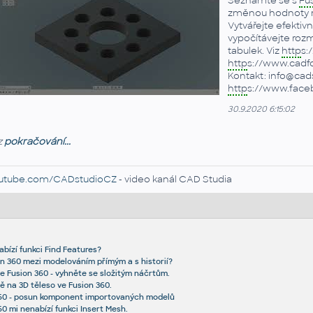
Seznamte se s
Fu
změnou hodnoty 
Vytvářejte efektiv
vypočítávejte ro
tabulek. Viz
http
s:
http
s://www.cadfo
Kontakt: info@cadst
http
s://www.fac
30.9.2020 6:15:02
z
pokračování...
utube.com/CADstudioCZ
- video kanál CAD Studia
abízí funkci Find Features?
n 360 mezi modelováním přímým a s historií?
e Fusion 360 - vyhněte se složitým náčrtům.
ě na 3D těleso ve Fusion 360.
60 - posun komponent importovaných modelů
0 mi nenabízí funkci Insert Mesh.