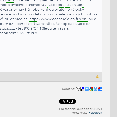
sion 360
. Změňte tvar výsledného 3D modelu pouhou
modelovacího parametru v
Autodesk
Fusion 360
.
ně varianty návrhů nebo konfigurovatelné výrobky,
změrové hodnoty modelu pomocí matematických funkcí a
//f360.cz Více na:
http
s://www.cadstudio.cz/
fusion360
a
rum.cz Licence software:
http
s://shop.cadstudio.cz
udio.cz - tel. 910 970 111 Sledujte nás na:
ebook.com/CADstudio
Sdílet na:
Pro technickou podporu CAD
kontaktujte
Helpdesk