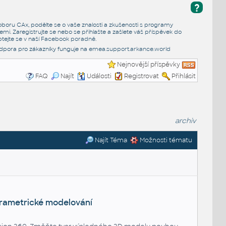
?
e oboru CAx, podělte se o vaše znalosti a zkušenosti s programy
emi. Zaregistrujte se nebo se přihlašte a zašlete váš příspěvek do
tejte se v naší
Facebook poradně
.
dpora pro zákazníky funguje na
emea.support.arkance.world
Nejnovější příspěvky
FAQ
Najít
Události
Registrovat
Přihlásit
archiv
Najít Téma
Možnosti tématu
rametrické modelování