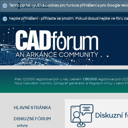
Tento portál využívá cookies pro funkce přihlášení a pro Google rek
CAD FÓRUM - TIPY A TRIKY | UTILITY | DISKUZE | BLOKY |
Nejste přihlášeni - přihlaste se prosím. Pokud dosud nejste ve fóru za
Přes 123.000 registrovaných u nás, celkem
1.130.000
registrovaných (C
Nový
Kalkulátor nosníků
,
Spirograf generátor
a
Regresní křivky
v sekci
P
HLAVNÍ STRÁNKA
Diskuzní 
DISKUZNÍ FÓRUM
pokyny