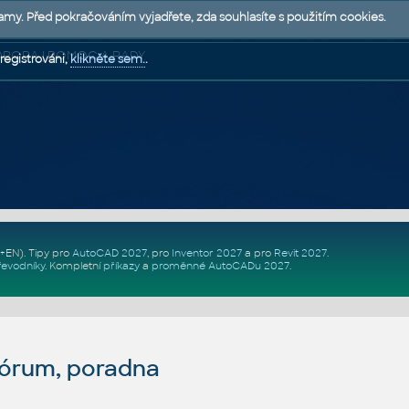
lamy. Před pokračováním vyjadřete, zda souhlasíte s použitím cookies.
 PODPORA | POMOC A RADY
registrováni,
klikněte sem.
.
Z+EN)
. Tipy pro
AutoCAD 2027
, pro
Inventor 2027
a pro
Revit 2027
.
řevodníky
.
Kompletní
příkazy
a
proměnné AutoCADu 2027
.
fórum, poradna