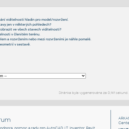
ní viditelnosti hladin pro model/rozvržení.
stavy jen v některých pohledech?
 zobrazit ve všech stavech viditelnosti?
elnosti v členitém terénu.
lem a rozvržením nebo mezi rozvrženími je náhle pomalé.
eometrií v sestavě.
Stránka byla vygenerována za 0,141 sekund.
rum
ARKA
Cente
, podpora, pomoc a rady pro AutoCAD, LT, Inventor, Revit,