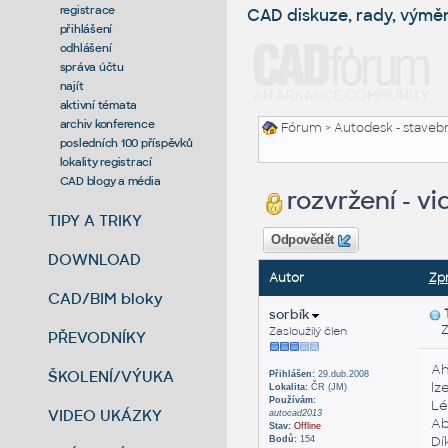
registrace
CAD diskuze, rady, výmě
přihlášení
odhlášení
správa účtu
najít
aktivní témata
archiv konference
Fórum
>
Autodesk - stavebni
posledních 100 příspěvků
lokality registrací
CAD blogy a média
rozvržení - vi
TIPY A TRIKY
Odpovědět
DOWNLOAD
Autor
Zp
CAD/BIM bloky
sorbík
Zas
Zasloužilý člen
PŘEVODNÍKY
Ah
ŠKOLENÍ/VÝUKA
Přihlášen:
29.dub.2008
lz
Lokalita:
ČR (JM)
Používám:
Lé
VIDEO UKÁZKY
autocad2013
Ab
Stav:
Offline
Dí
Bodů:
154