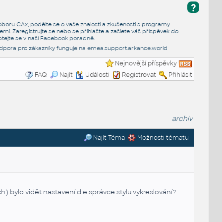
?
e oboru CAx, podělte se o vaše znalosti a zkušenosti s programy
emi. Zaregistrujte se nebo se přihlašte a zašlete váš příspěvek do
tejte se v naší
Facebook poradně
.
dpora pro zákazníky funguje na
emea.support.arkance.world
Nejnovější příspěvky
FAQ
Najít
Události
Registrovat
Přihlásit
archiv
Najít Téma
Možnosti tématu
ch) bylo vidět nastavení dle správce stylu vykreslování?