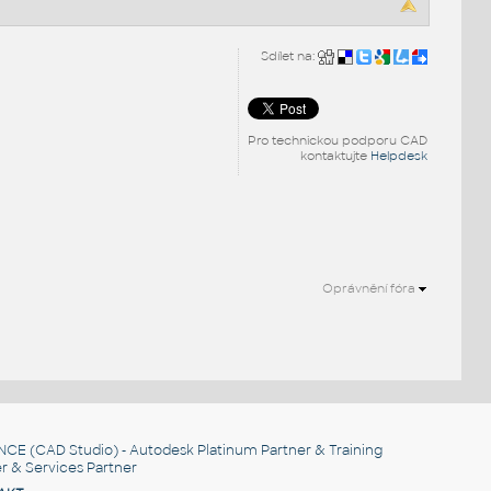
Sdílet na:
Pro technickou podporu CAD
kontaktujte
Helpdesk
Oprávnění fóra
NCE
(CAD Studio) - Autodesk Platinum Partner & Training
r & Services Partner