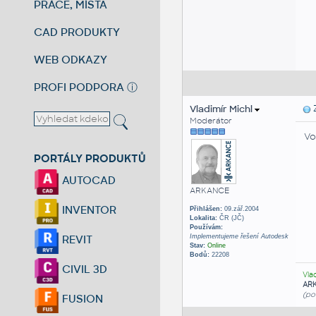
PRÁCE, MÍSTA
CAD PRODUKTY
WEB ODKAZY
PROFI PODPORA
ⓘ
Vladimír Michl
Z
Moderátor
Vo
PORTÁLY PRODUKTŮ
AUTOCAD
ARKANCE
INVENTOR
Přihlášen:
09.zář.2004
Lokalita:
ČR (JČ)
Používám:
Implementujeme řešení Autodesk
REVIT
Stav:
Online
Bodů:
22208
CIVIL 3D
Vla
AR
(po
FUSION