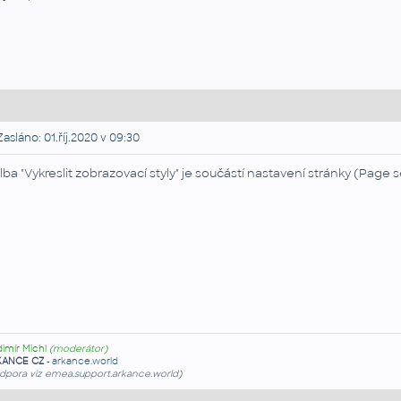
asláno: 01.říj.2020 v 09:30
lba "Vykreslit zobrazovací styly" je součástí nastavení stránky (Page 
dimír Michl
(moderátor)
KANCE CZ
-
arkance.world
dpora viz emea.support.arkance.world)