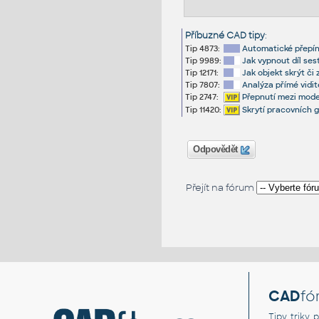
Příbuzné CAD tipy
:
Tip 4873:
Automatické přepíná
Tip 9989:
Jak vypnout díl se
Tip 12171:
Jak objekt skrýt či
Tip 7807:
Analýza přímé vidit
Tip 2747:
Přepnutí mezi mode
Tip 11420:
Skrytí pracovních g
Odpovědět
Přejít na fórum
CAD
fó
Tipy, triky