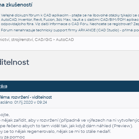
na zkušeností
Veřejné diskuzní fórum k CAD aplikacím - ptejte se na libovolné otázky týkající s
AutoCAD, Inventor, Revit, Fusion, 3ds Max, Vault a s dalšími CAD/BIM/PDM aplikac
odpovídajícího fóra. Viz další informace o
CAD Fóru
. Nechcete se registrovat? Zep
Fórum nenahrazuje technický support firmy ARKANCE (CAD Studio) - přímá po
ctví, strojírenství, CAD/GIS
>
AutoCAD
ditelnost
ráva
Téma: rozvržení - viditelnost
láno: 01.říj.2020 v 09:24
ojte,
e nějak zařídit, aby v rozvržení (případně ve výřezech na ni vytvořený
pe řečeno abych to tam viděl tak, jak když dám náhled (Preview).
y se to nějak regenerovalo, nějak se mi to stále nedaří.
ky za pomoc