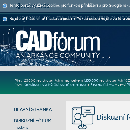
Tento portál využívá cookies pro funkce přihlášení a pro Google rek
CAD FÓRUM - TIPY A TRIKY | UTILITY | DISKUZE | BLOKY |
Nejste přihlášeni - přihlaste se prosím. Pokud dosud nejste ve fóru za
Přes 123.000 registrovaných u nás, celkem
1.130.000
registrovaných (C
Nový
Kalkulátor nosníků
,
Spirograf generátor
a
Regresní křivky
v sekci
P
HLAVNÍ STRÁNKA
Diskuzní 
DISKUZNÍ FÓRUM
pokyny