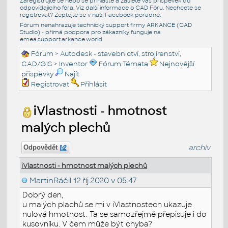
Zaregistrujte se nebo se přihlašte a zašlete váš příspěvek do
odpovídajícího fóra. Viz další informace o
CAD Fóru
. Nechcete se
registrovat? Zeptejte se v naší
Facebook poradně
.
Fórum nenahrazuje technický support firmy ARKANCE (CAD
Studio) - přímá podpora pro zákazníky funguje na
emea.support.arkance.world
Fórum
>
Autodesk - stavebnictví, strojírenství,
CAD/GIS
>
Inventor
Fórum Témata
Nejnovější
příspěvky
Najít
Registrovat
Přihlásit
iVlastnosti - hmotnost
malých plechů
archiv
Odpovědět
iVlastnosti - hmotnost malých plechů
MartinRáčil
12.říj.2020 v 05:47
Dobrý den,
u malých plachů se mi v iVlastnostech ukazuje
nulová hmotnost. Ta se samozřejmě přepisuje i do
kusovníku. V čem může být chyba?