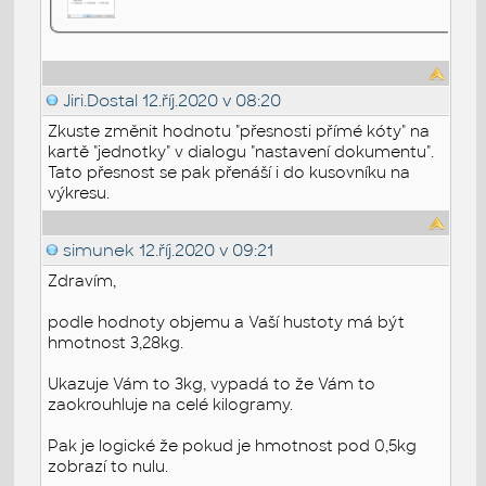
Jiri.Dostal
12.říj.2020 v 08:20
Zkuste změnit hodnotu "přesnosti přímé kóty" na
kartě "jednotky" v dialogu "nastavení dokumentu".
Tato přesnost se pak přenáší i do kusovníku na
výkresu.
simunek
12.říj.2020 v 09:21
Zdravím,
podle hodnoty objemu a Vaší hustoty má být
hmotnost 3,28kg.
Ukazuje Vám to 3kg, vypadá to že Vám to
zaokrouhluje na celé kilogramy.
Pak je logické že pokud je hmotnost pod 0,5kg
zobrazí to nulu.