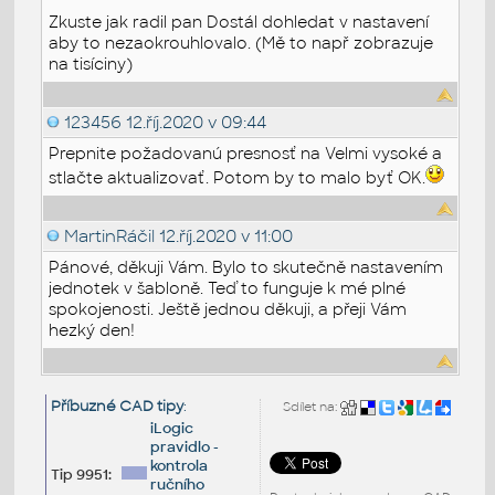
Zkuste jak radil pan Dostál dohledat v nastavení
aby to nezaokrouhlovalo. (Mě to např zobrazuje
na tisíciny)
123456
12.říj.2020 v 09:44
Prepnite požadovanú presnosť na Velmi vysoké a
stlačte aktualizovať. Potom by to malo byť OK.
MartinRáčil
12.říj.2020 v 11:00
Pánové, děkuji Vám. Bylo to skutečně nastavením
jednotek v šabloně. Teď to funguje k mé plné
spokojenosti. Ještě jednou děkuji, a přeji Vám
hezký den!
Příbuzné CAD tipy
:
Sdílet na:
iLogic
pravidlo -
kontrola
Tip 9951:
ručního