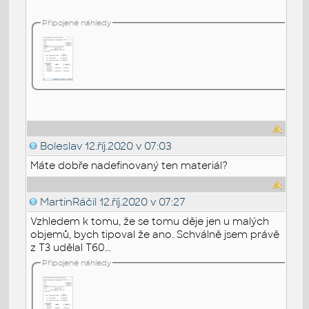
Připojené náhledy
Boleslav
12.říj.2020 v 07:03
Máte dobře nadefinovaný ten materiál?
MartinRáčil
12.říj.2020 v 07:27
Vzhledem k tomu, že se tomu děje jen u malých
objemů, bych tipoval že ano. Schválně jsem právě
z T3 udělal T60...
Připojené náhledy