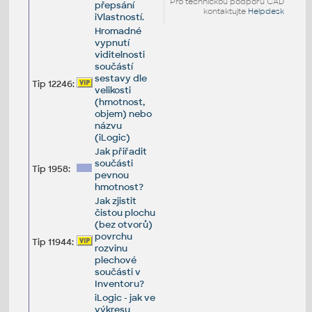
Pro technickou podporu CAD
přepsání
kontaktujte
Helpdesk
iVlastností.
Hromadné
vypnutí
viditelnosti
součástí
sestavy dle
Tip 12246:
velikosti
(hmotnost,
objem) nebo
názvu
(iLogic)
Jak přiřadit
součásti
Tip 1958:
pevnou
hmotnost?
Jak zjistit
čistou plochu
(bez otvorů)
povrchu
Tip 11944:
rozvinu
plechové
součásti v
Inventoru?
iLogic - jak ve
výkresu