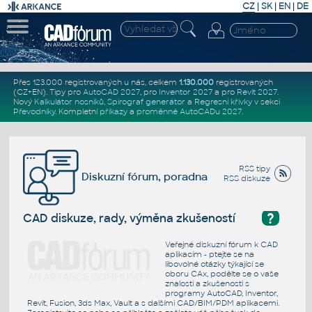
CZ
|
SK
|
EN
|
DE
Přes 123.000 registrovaných u nás, celkem
1.130.000
registrovaných
(CZ+EN)
. Tipy pro
AutoCAD 2027
, pro
Inventor 2027
a pro
Revit 2027
.
Nový
Kalkulátor nosníků
,
Spirograf generátor
a
Regresní křivky
v sekci
Převodníky
.
Kompletní
příkazy
a
proměnné AutoCADu 2027
.
RSS tipy
Diskuzní fórum, poradna
RSS diskuze
?
CAD diskuze, rady, výměna zkušeností
Veřejné diskuzní fórum k CAD
aplikacím - ptejte se na
libovolné otázky týkající se
oboru CAx, podělte se o vaše
znalosti a zkušenosti s
programy AutoCAD, Inventor,
Revit, Fusion, 3ds Max, Vault a s dalšími CAD/BIM/PDM aplikacemi.