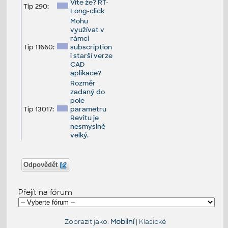
Víte že? RT-
Tip 290:
Long-click
Mohu
využívat v
rámci
Tip 11660:
subscription
i starší verze
CAD
aplikace?
Rozměr
zadaný do
pole
Tip 13017:
parametru
Revitu je
nesmyslně
velký.
Odpovědět
Přejít na fórum
Zobrazit jako:
Mobilní
|
Klasické