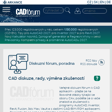
CZ
|
SK
|
EN
|
DE
Přes 123.000 registrovaných u nás, celkem
1.130.000
registrovaných
(CZ+EN)
. Tipy pro
AutoCAD 2027
, pro
Inventor 2027
a pro
Revit 2027
.
Nový
Kalkulátor nosníků
,
Spirograf generátor
a
Regresní křivky
v sekci
Převodníky
.
Kompletní
příkazy
a
proměnné AutoCADu 2027
.
RSS tipy
Diskuzní fórum, poradna
RSS diskuze
?
CAD diskuze, rady, výměna zkušeností
Veřejné diskuzní fórum k CAD
aplikacím - ptejte se na
libovolné otázky týkající se
oboru CAx, podělte se o vaše
znalosti a zkušenosti s
programy AutoCAD, Inventor,
Revit, Fusion, 3ds Max, Vault a s dalšími CAD/BIM/PDM aplikacemi.