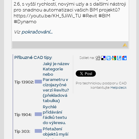
2.6, s vyšší rychlostí, novými uzly a s dalšími nástroji
pro snadnou automatizaci vašich BIM projektů?
https://youtu.be/KH_5JiWi_TU #Revit #BIM
#Dynamo
Viz
pokračování...
Příbuzné CAD tipy
:
Sdílet na:
Jaký je název
Kategorie
nebo
Parametru v
Tip 13902:
Pro technickou podporu CAD
cizojazyčné
kontaktujte
Helpdesk
verzi Revitu?
(překladová
tabulka)
Rychlé
přidávání
Tip 1904:
řádků textu
do výkresu.
Přetažení
Tip 303:
objektů myší