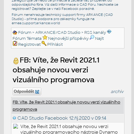
Zaregistrujte se nebo se přihlašte a zašlete váš příspěvek do
odpovídajícího fóra. Viz další informace o
CAD Fóru
. Nechcete se
registrovat? Zeptejte se v naší
Facebook poradně
.
Fórum nenahrazuje technický support firmy ARKANCE (CAD
Studio) - přímá podpora pro zákazníky funguje na
emea.support.arkance.world
Fórum
>
ARKANCE/CAD Studio
>
RSS kanály
Fórum Témata
Nejnovější příspěvky
Najít
Registrovat
Přihlásit
FB: Víte, že Revit 2021.1
obsahuje novou verzi
vizuálního programova
archiv
Odpovědět
FB: Víte, že Revit 2021.1 obsahuje novou verzi vizuálního
programova
CAD Studio Facebook
12.říj.2020 v 09:14
Víte, že Revit 2021.1 obsahuje novou verzi
vizuálního programovacího nástroje Dynamo