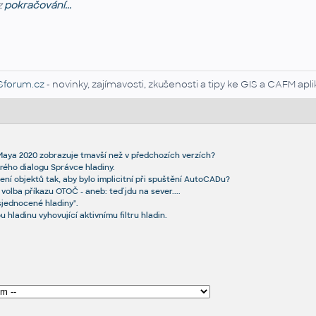
z
pokračování...
Sforum.cz
- novinky, zajímavosti, zkušenosti a tipy ke GIS a CAFM ap
 Maya 2020 zobrazuje tmavší než v předchozích verzích?
rého dialogu Správce hladiny.
ení objektů tak, aby bylo implicitní při spuštění AutoCADu?
lba příkazu OTOČ - aneb: teď jdu na sever....
jednocené hladiny".
u hladinu vyhovující aktivnímu filtru hladin.