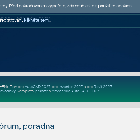
lamy. Před pokračováním vyjadřete, zda souhlasíte s použitím cookies.
 PODPORA | POMOC A RADY
registrováni,
klikněte sem.
.
Z+EN)
. Tipy pro
AutoCAD 2027
, pro
Inventor 2027
a pro
Revit 2027
.
řevodníky
.
Kompletní
příkazy
a
proměnné AutoCADu 2027
.
fórum, poradna