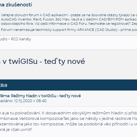
na zkušeností
Veřejné diskuzní fórum k CAD aplikacím - ptejte se na libovolné otázky týkající s
AutoCAD, Inventor, Revit, Fusion, 3ds Max, Vault a s dalšími CAD/BIM/PDM aplikac
odpovídajícího fóra. Viz další informace o
CAD Fóru
. Nechcete se registrovat? Zep
Fórum nenahrazuje technický support firmy ARKANCE (CAD Studio) - přímá po
udio
>
RSS kanály
 v twiGISu - teď ty nové
ráva
Téma: Režimy hladin v twiGISu - teď ty nové
láno: 12.říj.2020 v 08:40
k a je tu pokračování. K dosavadním obvyklým režimům hladin si př
mbinace.Vektorová kompoziceTak jako se někdy v jedné rastrové hladin
ezentována jako tzv. kompozice, může se podobná věc přihodit i u v
erá je však uvnitř