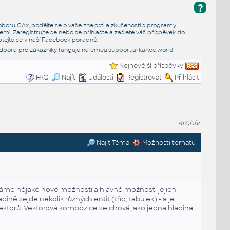
?
e oboru CAx, podělte se o vaše znalosti a zkušenosti s programy
emi. Zaregistrujte se nebo se přihlašte a zašlete váš příspěvek do
tejte se v naší
Facebook poradně
.
dpora pro zákazníky funguje na
emea.support.arkance.world
Nejnovější příspěvky
FAQ
Najít
Události
Registrovat
Přihlásit
archiv
Najít Téma
Možnosti tématu
idáme nějaké nové možnosti a hlavně možnosti jejich
ě sejde několik různých entit (tříd, tabulek) - a je
ektorů. Vektorová kompozice se chová jako jedna hladina,