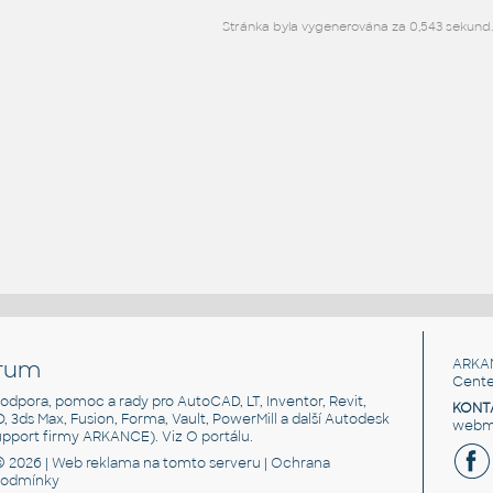
Stránka byla vygenerována za 0,543 sekund.
rum
ARKA
Cente
, podpora, pomoc a rady pro AutoCAD, LT, Inventor, Revit,
KONT
3D, 3ds Max, Fusion, Forma, Vault, PowerMill a další Autodesk
webma
support firmy ARKANCE). Viz
O portálu
.
© 2026 |
Web reklama
na tomto serveru |
Ochrana
podmínky