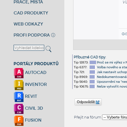
PRÁCE, MÍSTA
Vi
CAD PRODUKTY
WEB ODKAZY
GI
PROFI PODPORA
ⓘ
Příbuzné CAD tipy
:
Tip 12873:
Proč se mi výřez v
PORTÁLY PRODUKTŮ
Tip 6377:
Volba nového a sta
AUTOCAD
Tip 721:
Jak nastavit uchop
Tip 8969:
Nedokumentovaná vo
Tip 5640:
Upozornění na "nes
INVENTOR
Tip 10675:
Nelze vytvořit novo
REVIT
Odpovědět
CIVIL 3D
Přejít na fórum
FUSION