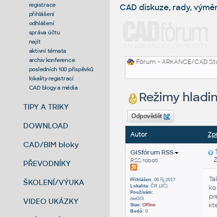
registrace
CAD diskuze, rady, výmě
přihlášení
odhlášení
správa účtu
najít
aktivní témata
archiv konference
Fórum
>
ARKANCE/CAD St
posledních 100 příspěvků
lokality registrací
CAD blogy a média
Režimy hladin
TIPY A TRIKY
Odpovědět
DOWNLOAD
Autor
Zp
CAD/BIM bloky
GISfórum RSS
Zas
RSS roboti
PŘEVODNÍKY
Ta
Přihlášen:
06.říj.2017
ŠKOLENÍ/VÝUKA
Lokalita:
ČR (JČ)
ko
Používám:
pr
twiGIS
VIDEO UKÁZKY
kt
Stav:
Offline
Bodů:
0