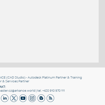
NCE
(CAD Studio) - Autodesk Platinum Partner & Training
r & Services Partner
AKT:
ster.cz@arkance.world | tel. +420 910 970 111