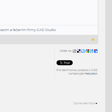
likacím a řešením firmy CAD Studio
Sdílet na:
Pro technickou podporu CAD
kontaktujte
Helpdesk
Oprávnění fóra