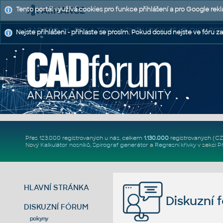
Tento portál využívá cookies pro funkce přihlášení a pro Google rek
CAD FÓRUM - TIPY A TRIKY | UTILITY | DISKUZE | BLOKY |
Nejste přihlášeni - přihlaste se prosím. Pokud dosud nejste ve fóru za
Přes 123.000 registrovaných u nás, celkem
1.130.000
registrovaných (C
Nový
Kalkulátor nosníků
,
Spirograf generátor
a
Regresní křivky
v sekci
P
HLAVNÍ STRÁNKA
Diskuzní 
DISKUZNÍ FÓRUM
pokyny