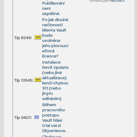
kontaktujte
Helpdesk
Publikování
není
úspěšné.
Po jak dlouhé
nečinnosti
klienta Vault
bude
Tip 8349:
uvolněna
jeho plovoucí
síťová
licence?
Instalace
Revit Update
(nebo jiné
aktualizace)
Tip 13545:
končí chybou
101 (nebo
jiným
selháním)
Během
pracovního
postupu
Tip 9407:
Vault hlásí
trial verzi
DXperience.
Chyba ve