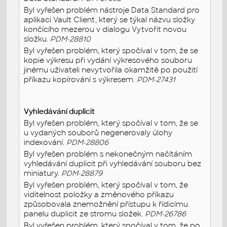
Byl vyřešen problém nástroje Data Standard pro
aplikaci Vault Client, který se týkal názvu složky
končícího mezerou v dialogu Vytvořit novou
složku.
PDM-28810
Byl vyřešen problém, který spočíval v tom, že se
kopie výkresu při vydání výkresového souboru
jinému uživateli nevytvořila okamžitě po použití
příkazu kopírování s výkresem.
PDM-27431
Vyhledávání duplicit
Byl vyřešen problém, který spočíval v tom, že se
u vydaných souborů negenerovaly úlohy
indexování.
PDM-28806
Byl vyřešen problém s nekonečným načítáním
vyhledávání duplicit při vyhledávání souboru bez
miniatury.
PDM-28879
Byl vyřešen problém, který spočíval v tom, že
viditelnost položky a změnového příkazu
způsobovala znemožnění přístupu k řídicímu
panelu duplicit ze stromu složek.
PDM-26786
Byl vyřešen problém, který spočíval v tom, že po