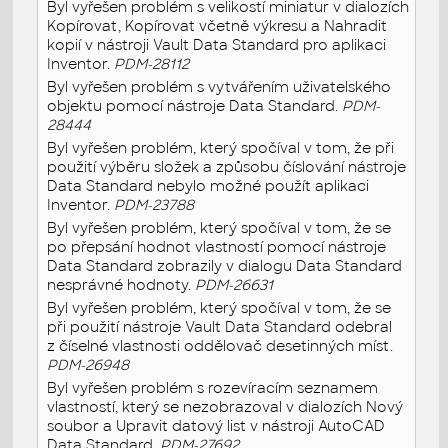
Byl vyřešen problém s velikostí miniatur v dialozích
Kopírovat, Kopírovat včetně výkresu a Nahradit
kopií v nástroji Vault Data Standard pro aplikaci
Inventor.
PDM-28112
Byl vyřešen problém s vytvářením uživatelského
objektu pomocí nástroje Data Standard.
PDM-
28444
Byl vyřešen problém, který spočíval v tom, že při
použití výběru složek a způsobu číslování nástroje
Data Standard nebylo možné použít aplikaci
Inventor.
PDM-23788
Byl vyřešen problém, který spočíval v tom, že se
po přepsání hodnot vlastností pomocí nástroje
Data Standard zobrazily v dialogu Data Standard
nesprávné hodnoty.
PDM-26631
Byl vyřešen problém, který spočíval v tom, že se
při použití nástroje Vault Data Standard odebral
z číselné vlastnosti oddělovač desetinných míst.
PDM-26948
Byl vyřešen problém s rozevíracím seznamem
vlastností, který se nezobrazoval v dialozích Nový
soubor a Upravit datový list v nástroji AutoCAD
Data Standard.
PDM-27692