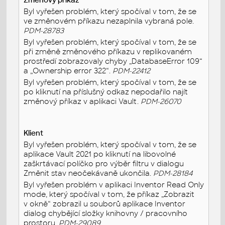
Byl vyřešen problém, který spočíval v tom, že se
ve změnovém příkazu nezaplnila vybraná pole.
PDM-28783
Byl vyřešen problém, který spočíval v tom, že se
při změně změnového příkazu v replikovaném
prostředí zobrazovaly chyby „DatabaseError 109“
a „Ownership error 322“.
PDM-22412
Byl vyřešen problém, který spočíval v tom, že se
po kliknutí na příslušný odkaz nepodařilo najít
změnový příkaz v aplikaci Vault.
PDM-26070
Klient
Byl vyřešen problém, který spočíval v tom, že se
aplikace Vault 2021 po kliknutí na libovolné
zaškrtávací políčko pro výběr filtru v dialogu
Změnit stav neočekávaně ukončila.
PDM-28184
Byl vyřešen problém v aplikaci Inventor Read Only
mode, který spočíval v tom, že příkaz „Zobrazit
v okně“ zobrazil u souborů aplikace Inventor
dialog chybějící složky knihovny / pracovního
prostoru.
PDM-29089