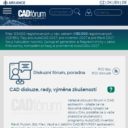
CZ
|
SK
|
EN
|
DE
Přes 123.000 registrovaných u nás, celkem
1.130.000
registrovaných
(CZ+EN)
. Tipy pro
AutoCAD 2027
, pro
Inventor 2027
a pro
Revit 2027
.
Nový
Kalkulátor nosníků
,
Spirograf generátor
a
Regresní křivky
v sekci
Převodníky
.
Kompletní
příkazy
a
proměnné AutoCADu 2027
.
RSS tipy
Diskuzní fórum, poradna
RSS diskuze
?
CAD diskuze, rady, výměna zkušeností
Veřejné diskuzní fórum k CAD
aplikacím - ptejte se na
libovolné otázky týkající se
oboru CAx, podělte se o vaše
znalosti a zkušenosti s
programy AutoCAD, Inventor,
Revit, Fusion, 3ds Max, Vault a s dalšími CAD/BIM/PDM aplikacemi.