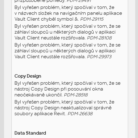
přizpůsobené pohledy.
PDM-29491
Byl vyřešen problém, který spočíval v tom, že
v názvech složek na navigačním panelu aplikace
Vault Client chyběl symbol &.
PDM-29115
Byl vyřešen problém, který spočíval v tom, že se
záhlaví sloupců u některých dialogů v aplikaci
Vault Client neustále rozšiřovala.
PDM-28108
Byl vyřešen problém, který spočíval v tom, že se
záhlaví sloupců u některých dialogů v aplikaci
Vault Client neustále rozšiřovala.
PDM-29973
Copy Design
Byl vyřešen problém, který spočíval v tom, že se
nástroj Copy Design při posouvání okna
neočekávaně ukončil.
PDM-28518
Byl vyřešen problém, který spočíval v tom, že
nástroj Copy Design neaktualizoval správně
soubory aplikace Revit.
PDM-26638
Data Standard