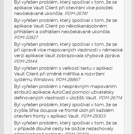
Byl vyřešen problém, který spočíval v tom, že se
aplikace Vault Client při otevírání více položek
neočekávaně ukončila.
PDM-26741
Byl vyřešen problém, který spočíval v tom, že se
aplikace Vault Client po několikanásobném
přihlášení a odhlášení neočekávaně ukončila.
PDM-22827
Byl vyřešen problém, který spočíval v tom, že se
při úpravě více mapovaných vlastností v německé
verzi aplikace Vault zobrazovala chybová zpráva.
PDM-25144
Byl vyřešen problém s velikostí textu v aplikaci
Vault Client při změně měřítka a rozvržení
systému Windows.
PDM-28867
Byl vyřešen problém s nesprávným mapováním
atributů aplikace AutoCad pomocí uživatelsky
definovaných vlastností v úložišti Vault.
PDM-26714
Byl vyřešen problém, který spočíval v tom, že se
zvýšila šířka sloupce ve frontě úloh při každém
otevření fronty v aplikaci Vault.
PDM-29303
Byl vyřešen problém, který spočíval v tom, že se
v případě dlouhé cesty ke složce nezachovaly