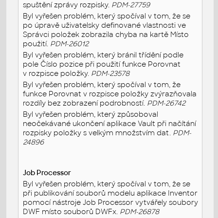
spuštění zprávy rozpisky.
PDM-27759
Byl vyřešen problém, který spočíval v tom, že se
po úpravě uživatelsky definované vlastnosti ve
Správci položek zobrazila chyba na kartě Místo
použití.
PDM-26012
Byl vyřešen problém, který bránil třídění podle
pole Číslo pozice při použití funkce Porovnat
v rozpisce položky.
PDM-23578
Byl vyřešen problém, který spočíval v tom, že
funkce Porovnat v rozpisce položky zvýrazňovala
rozdíly bez zobrazení podrobností.
PDM-26742
Byl vyřešen problém, který způsoboval
neočekávané ukončení aplikace Vault při načítání
rozpisky položky s velkým množstvím dat.
PDM-
24896
Job Processor
Byl vyřešen problém, který spočíval v tom, že se
při publikování souborů modelu aplikace Inventor
pomocí nástroje Job Processor vytvářely soubory
DWF místo souborů DWFx.
PDM-26878