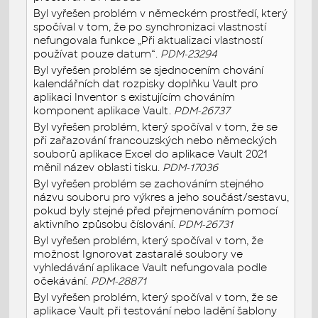
Byl vyřešen problém v německém prostředí, který
spočíval v tom, že po synchronizaci vlastností
nefungovala funkce „Při aktualizaci vlastností
používat pouze datum“.
PDM-23294
Byl vyřešen problém se sjednocením chování
kalendářních dat rozpisky doplňku Vault pro
aplikaci Inventor s existujícím chováním
komponent aplikace Vault.
PDM-26737
Byl vyřešen problém, který spočíval v tom, že se
při zařazování francouzských nebo německých
souborů aplikace Excel do aplikace Vault 2021
měnil název oblasti tisku.
PDM-17036
Byl vyřešen problém se zachováním stejného
názvu souboru pro výkres a jeho součást/sestavu,
pokud byly stejné před přejmenováním pomocí
aktivního způsobu číslování.
PDM-26731
Byl vyřešen problém, který spočíval v tom, že
možnost Ignorovat zastaralé soubory ve
vyhledávání aplikace Vault nefungovala podle
očekávání.
PDM-28871
Byl vyřešen problém, který spočíval v tom, že se
aplikace Vault při testování nebo ladění šablony