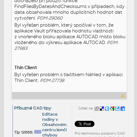
docházelo při použití funkce
FindFilesByDatesAndChecksums v případech, kdy
data obsahovala mnoho duplicitních hodnot dat
vytvoření.
PDM-29060
Byl vyřešen problém, který spočíval v tom, že
aplikace Vault přiřazovala hodnotu vlastnosti
z vnořeného bloku aplikace AUTOCAD místo bloku
vloženého do výkresu aplikace AUTOCAD.
PDM-
27983
Thin Client
Byl vyřešen problém s tlačítkem Náhled v aplikaci
Thin Client.
PDM-27738
Příbuzné CAD tipy
:
Sdílet na:
Editace
rodiny v
Obsahovém
centru končí
Tip 12888:
Pro technickou podporu CAD
chybou