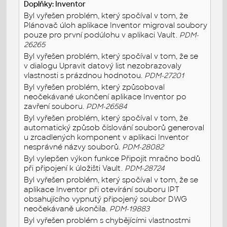
Doplňky: Inventor
Byl vyřešen problém, který spočíval v tom, že
Plánovač úloh aplikace Inventor migroval soubory
pouze pro první podúlohu v aplikaci Vault.
PDM-
26265
Byl vyřešen problém, který spočíval v tom, že se
v dialogu Upravit datový list nezobrazovaly
vlastnosti s prázdnou hodnotou.
PDM-27201
Byl vyřešen problém, který způsoboval
neočekávané ukončení aplikace Inventor po
zavření souboru.
PDM-26584
Byl vyřešen problém, který spočíval v tom, že
automatický způsob číslování souborů generoval
u zrcadlených komponent v aplikaci Inventor
nesprávné názvy souborů.
PDM-28082
Byl vylepšen výkon funkce Připojit mračno bodů
při připojení k úložišti Vault.
PDM-28724
Byl vyřešen problém, který spočíval v tom, že se
aplikace Inventor při otevírání souboru IPT
obsahujícího vypnutý připojený soubor DWG
neočekávaně ukončila.
PDM-19883
Byl vyřešen problém s chybějícími vlastnostmi