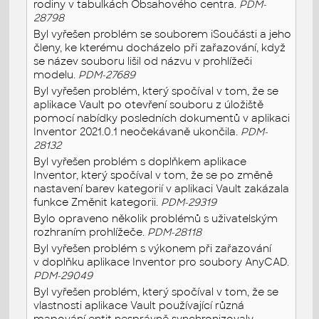
rodiny v tabulkách Obsahového centra.
PDM-
28798
Byl vyřešen problém se souborem iSoučásti a jeho
členy, ke kterému docházelo při zařazování, když
se název souboru lišil od názvu v prohlížeči
modelu.
PDM-27689
Byl vyřešen problém, který spočíval v tom, že se
aplikace Vault po otevření souboru z úložiště
pomocí nabídky posledních dokumentů v aplikaci
Inventor 2021.0.1 neočekávaně ukončila.
PDM-
28132
Byl vyřešen problém s doplňkem aplikace
Inventor, který spočíval v tom, že se po změně
nastavení barev kategorií v aplikaci Vault zakázala
funkce Změnit kategorii.
PDM-29319
Bylo opraveno několik problémů s uživatelským
rozhraním prohlížeče.
PDM-28118
Byl vyřešen problém s výkonem při zařazování
v doplňku aplikace Inventor pro soubory AnyCAD.
PDM-29049
Byl vyřešen problém, který spočíval v tom, že se
vlastnosti aplikace Vault používající různá
mapování entit nesprávně synchronizovaly