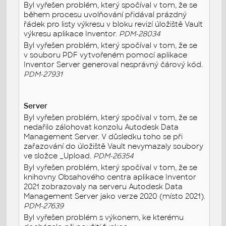
Byl vyřešen problém, který spočíval v tom, že se
během procesu uvolňování přidával prázdný
řádek pro listy výkresu v bloku revizí úložiště Vault
výkresu aplikace Inventor.
PDM-28034
Byl vyřešen problém, který spočíval v tom, že se
v souboru PDF vytvořeném pomocí aplikace
Inventor Server generoval nesprávný čárový kód.
PDM-27931
Server
Byl vyřešen problém, který spočíval v tom, že se
nedařilo zálohovat konzolu Autodesk Data
Management Server. V důsledku toho se při
zařazování do úložiště Vault nevymazaly soubory
ve složce _Upload.
PDM-26354
Byl vyřešen problém, který spočíval v tom, že se
knihovny Obsahového centra aplikace Inventor
2021 zobrazovaly na serveru Autodesk Data
Management Server jako verze 2020 (místo 2021).
PDM-27639
Byl vyřešen problém s výkonem, ke kterému