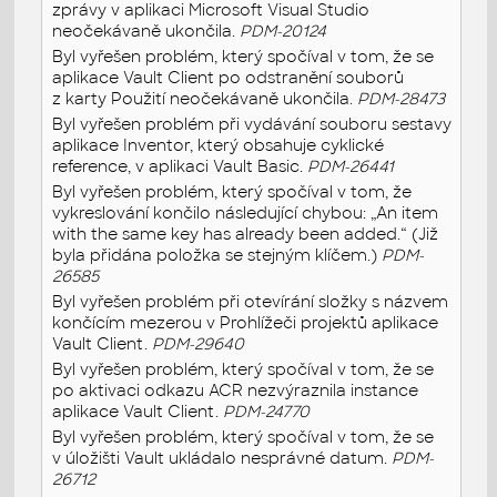
zprávy v aplikaci Microsoft Visual Studio
neočekávaně ukončila.
PDM-20124
Byl vyřešen problém, který spočíval v tom, že se
aplikace Vault Client po odstranění souborů
z karty Použití neočekávaně ukončila.
PDM-28473
Byl vyřešen problém při vydávání souboru sestavy
aplikace Inventor, který obsahuje cyklické
reference, v aplikaci Vault Basic.
PDM-26441
Byl vyřešen problém, který spočíval v tom, že
vykreslování končilo následující chybou: „An item
with the same key has already been added.“ (Již
byla přidána položka se stejným klíčem.)
PDM-
26585
Byl vyřešen problém při otevírání složky s názvem
končícím mezerou v Prohlížeči projektů aplikace
Vault Client.
PDM-29640
Byl vyřešen problém, který spočíval v tom, že se
po aktivaci odkazu ACR nezvýraznila instance
aplikace Vault Client.
PDM-24770
Byl vyřešen problém, který spočíval v tom, že se
v úložišti Vault ukládalo nesprávné datum.
PDM-
26712