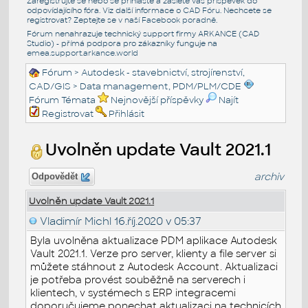
Zaregistrujte se nebo se přihlašte a zašlete váš příspěvek do
odpovídajícího fóra. Viz další informace o
CAD Fóru
. Nechcete se
registrovat? Zeptejte se v naší
Facebook poradně
.
Fórum nenahrazuje technický support firmy ARKANCE (CAD
Studio) - přímá podpora pro zákazníky funguje na
emea.support.arkance.world
Fórum
>
Autodesk - stavebnictví, strojírenství,
CAD/GIS
>
Data management, PDM/PLM/CDE
Fórum Témata
Nejnovější příspěvky
Najít
Registrovat
Přihlásit
Uvolněn update Vault 2021.1
archiv
Odpovědět
Uvolněn update Vault 2021.1
Vladimír Michl
16.říj.2020 v 05:37
Byla uvolněna aktualizace PDM aplikace Autodesk
Vault 2021.1. Verze pro server, klienty a file server si
můžete stáhnout z Autodesk Account. Aktualizaci
je potřeba provést souběžně na serverech i
klientech, v systémech s ERP integracemi
doporučujeme ponechat aktualizaci na technicích