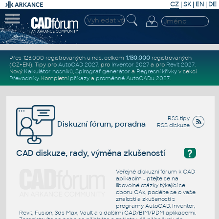
CZ
|
SK
|
EN
|
DE
Přes 123.000 registrovaných u nás, celkem
1.130.000
registrovaných
(CZ+EN)
. Tipy pro
AutoCAD 2027
, pro
Inventor 2027
a pro
Revit 2027
.
Nový
Kalkulátor nosníků
,
Spirograf generátor
a
Regresní křivky
v sekci
Převodníky
.
Kompletní
příkazy
a
proměnné AutoCADu 2027
.
RSS tipy
Diskuzní fórum, poradna
RSS diskuze
?
CAD diskuze, rady, výměna zkušeností
Veřejné diskuzní fórum k CAD
aplikacím - ptejte se na
libovolné otázky týkající se
oboru CAx, podělte se o vaše
znalosti a zkušenosti s
programy AutoCAD, Inventor,
Revit, Fusion, 3ds Max, Vault a s dalšími CAD/BIM/PDM aplikacemi.