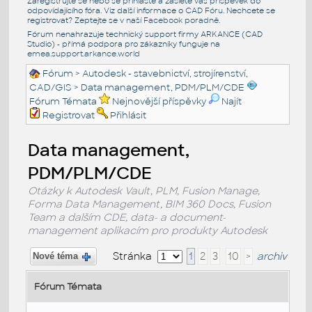
Zaregistrujte se nebo se přihlašte a zašlete váš příspěvek do
odpovídajícího fóra. Viz další informace o
CAD Fóru
. Nechcete se
registrovat? Zeptejte se v naší
Facebook poradně
.
Fórum nenahrazuje technický support firmy ARKANCE (CAD
Studio) - přímá podpora pro zákazníky funguje na
emea.support.arkance.world
Fórum
>
Autodesk - stavebnictví, strojírenství,
CAD/GIS
>
Data management, PDM/PLM/CDE
Fórum Témata
Nejnovější příspěvky
Najít
Registrovat
Přihlásit
Data management,
PDM/PLM/CDE
Otázky k Autodesk Vault, PLM, Fusion Manage,
Forma Data Management, BIM 360 Docs, Fusion
Team a dalším CDE, data- a document-
management aplikacím pro produkty Autodesk
Stránka
1
2
3
10
>
archiv
Nové téma
Fórum Témata