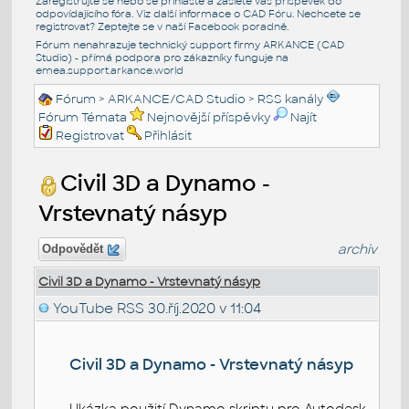
Zaregistrujte se nebo se přihlašte a zašlete váš příspěvek do
odpovídajícího fóra. Viz další informace o
CAD Fóru
. Nechcete se
registrovat? Zeptejte se v naší
Facebook poradně
.
Fórum nenahrazuje technický support firmy ARKANCE (CAD
Studio) - přímá podpora pro zákazníky funguje na
emea.support.arkance.world
Fórum
>
ARKANCE/CAD Studio
>
RSS kanály
Fórum Témata
Nejnovější příspěvky
Najít
Registrovat
Přihlásit
Civil 3D a Dynamo -
Vrstevnatý násyp
archiv
Odpovědět
Civil 3D a Dynamo - Vrstevnatý násyp
YouTube RSS
30.říj.2020 v 11:04
Civil 3D a Dynamo - Vrstevnatý násyp