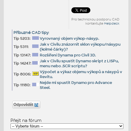
Pro technickou podporu CAD
kontaktujte
Helpdesk
Příbuzné CAD tipy
:
Tip 5203:
Vyrovnaný objem výkop-násyp.
Jak v Civilu znázornit sklon výkopu/násypu
Tip 5311:
(kolmé čárky)?
Tip 13147:
Rozšíření Dynama pro Civil 3D.
Jak v Civilu spustit Dynamo skript z LISPu,
Tip 14247:
menu nebo .SCR scriptu?
Výpočet a výkaz objemu výkopů a násypů v
Tip 8006:
Revitu.
Nejde mi spustit Dynamo pro Advance
Tip 11180:
Steel.
Odpovědět
Přejít na fórum