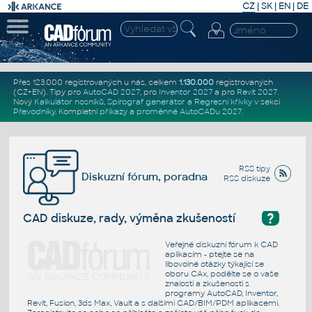
CZ
|
SK
|
EN
|
DE
Přes 123.000 registrovaných u nás, celkem
1.130.000
registrovaných
(CZ+EN)
. Tipy pro
AutoCAD 2027
, pro
Inventor 2027
a pro
Revit 2027
.
Nový
Kalkulátor nosníků
,
Spirograf generátor
a
Regresní křivky
v sekci
Převodníky
.
Kompletní
příkazy
a
proměnné AutoCADu 2027
.
RSS tipy
Diskuzní fórum, poradna
RSS diskuze
?
CAD diskuze, rady, výměna zkušeností
Veřejné diskuzní fórum k CAD
aplikacím - ptejte se na
libovolné otázky týkající se
oboru CAx, podělte se o vaše
znalosti a zkušenosti s
programy AutoCAD, Inventor,
Revit, Fusion, 3ds Max, Vault a s dalšími CAD/BIM/PDM aplikacemi.