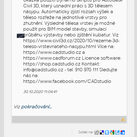
Ukázka použití Dynamo skriptu pro Autodesk
Civil 3D, který usnadní práci s 3D tělesem
násypu. Automaticky zjistí rozsah výšek a
těleso rozřeže na jednotlivé vrstvy pro
zhutnění. Výsledné tělesa vrstev je možné
použít pro BIM model stavby, simulaci
průběhu výstavby nebo zjištění kubatur. Viz
https://www.civil3d.cz/2020/10/rezeme-3d-
teleso-vrstevnateho-nasypu.html Více na:
https://www.cadstudio.cz a
https://www.cadforum.cz Licence software:
https://shop.cadstudio.cz Kontakt:
info@cadstudio.cz - tel. 910 970 111 Sledujte
nás na:
https://www.facebook.com/CADstudio
30.10.2020 11:04:41
Viz
pokračování...
Sdílet na: