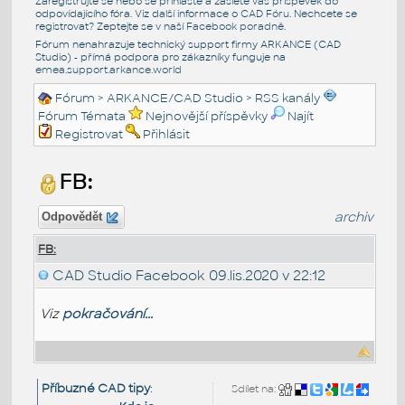
Zaregistrujte se nebo se přihlašte a zašlete váš příspěvek do
odpovídajícího fóra. Viz další informace o
CAD Fóru
. Nechcete se
registrovat? Zeptejte se v naší
Facebook poradně
.
Fórum nenahrazuje technický support firmy ARKANCE (CAD
Studio) - přímá podpora pro zákazníky funguje na
emea.support.arkance.world
Fórum
>
ARKANCE/CAD Studio
>
RSS kanály
Fórum Témata
Nejnovější příspěvky
Najít
Registrovat
Přihlásit
FB:
archiv
Odpovědět
FB:
CAD Studio Facebook
09.lis.2020 v 22:12
Viz
pokračování...
Příbuzné CAD tipy
:
Sdílet na: