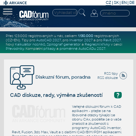
CZ
|
SK
|
EN
|
DE
Přes 123.000 registrovaných u nás, celkem
1.130.000
registrovaných
(CZ+EN)
. Tipy pro
AutoCAD 2027
, pro
Inventor 2027
a pro
Revit 2027
.
Nový
Kalkulátor nosníků
,
Spirograf generátor
a
Regresní křivky
v sekci
Převodníky
.
Kompletní
příkazy
a
proměnné AutoCADu 2027
.
RSS tipy
Diskuzní fórum, poradna
RSS diskuze
?
CAD diskuze, rady, výměna zkušeností
Veřejné diskuzní fórum k CAD
aplikacím - ptejte se na
libovolné otázky týkající se
oboru CAx, podělte se o vaše
znalosti a zkušenosti s
programy AutoCAD, Inventor,
Revit, Fusion, 3ds Max, Vault a s dalšími CAD/BIM/PDM aplikacemi.