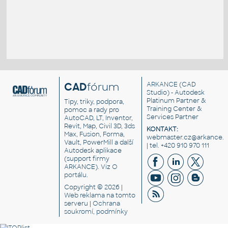
CAD
fórum
ARKANCE
(CAD
Studio) - Autodesk
Platinum Partner &
Tipy, triky, podpora,
Training Center &
pomoc a rady pro
Services Partner
AutoCAD, LT, Inventor,
Revit, Map, Civil 3D, 3ds
KONTAKT:
Max, Fusion, Forma,
webmaster.cz@arkance.w
Vault, PowerMill a další
| tel. +420 910 970 111
Autodesk aplikace
(support firmy
ARKANCE). Viz
O
portálu
.
Copyright © 2026 |
Web reklama
na tomto
serveru |
Ochrana
soukromí, podmínky