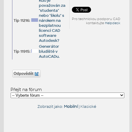
Kdo je
považován za
"studenta"
nebo "školu" s
Pro technickou podporu CAD
Tip 11216:
nárokem na
kontaktujte
Helpdesk
bezplatnou
licenci CAD
software
Autodesk?
Generátor
Tip 11915:
bludiště v
AutoCADu.
Odpovědět
Přejít na fórum
Zobrazit jako:
Mobilní
|
Klasické