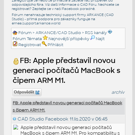
Zaregistrujte se nebo se přihlašte a zašlete váš příspěvek do
odpovídajícího fóra. Viz další informace o
CAD Fóru
. Nechcete se
registrovat? Zeptejte se v naší
Facebook poradně
.
Fórum nenahrazuje technický support firmy ARKANCE (CAD
Studio) - přímá podpora pro zákazníky funguje na
emea.support.arkance.world
Fórum
>
ARKANCE/CAD Studio
>
RSS kanály
Fórum Témata
Nejnovější příspěvky
Najít
Registrovat
Přihlásit
FB: Apple představil novou
generaci počítačů MacBook s
čipem ARM M1.
archiv
Odpovědět
FB: Apple představil novou generaci počítačů MacBook
s čipem ARM M1.
CAD Studio Facebook
11.lis.2020 v 06:45
Apple představil novou generaci počítačů
MacBook s čipem ARM M1. Pro kompatibilitu s