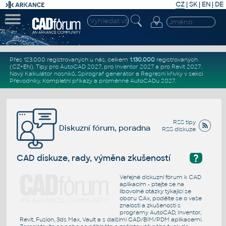
CZ
|
SK
|
EN
|
DE
Přes 123.000 registrovaných u nás, celkem
1.130.000
registrovaných
(CZ+EN)
. Tipy pro
AutoCAD 2027
, pro
Inventor 2027
a pro
Revit 2027
.
Nový
Kalkulátor nosníků
,
Spirograf generátor
a
Regresní křivky
v sekci
Převodníky
.
Kompletní
příkazy
a
proměnné AutoCADu 2027
.
RSS tipy
Diskuzní fórum, poradna
RSS diskuze
?
CAD diskuze, rady, výměna zkušeností
Veřejné diskuzní fórum k CAD
aplikacím - ptejte se na
libovolné otázky týkající se
oboru CAx, podělte se o vaše
znalosti a zkušenosti s
programy AutoCAD, Inventor,
Revit, Fusion, 3ds Max, Vault a s dalšími CAD/BIM/PDM aplikacemi.