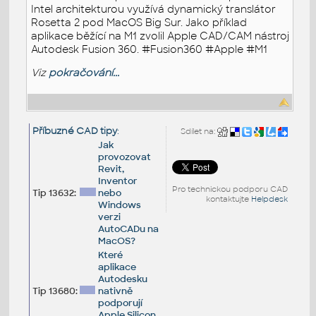
Intel architekturou využívá dynamický translátor
Rosetta 2 pod MacOS Big Sur. Jako příklad
aplikace běžící na M1 zvolil Apple CAD/CAM nástroj
Autodesk Fusion 360. #Fusion360 #Apple #M1
Viz
pokračování...
Příbuzné CAD tipy
:
Sdílet na:
Jak
provozovat
Revit,
Inventor
Pro technickou podporu CAD
Tip 13632:
nebo
kontaktujte
Helpdesk
Windows
verzi
AutoCADu na
MacOS?
Které
aplikace
Autodesku
Tip 13680:
nativně
podporují
Apple Silicon