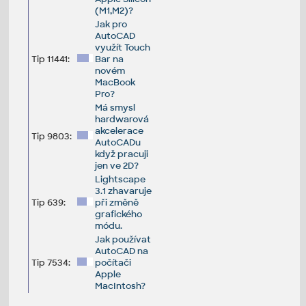
(M1,M2)?
Jak pro
AutoCAD
využít Touch
Tip 11441:
Bar na
novém
MacBook
Pro?
Má smysl
hardwarová
akcelerace
Tip 9803:
AutoCADu
když pracuji
jen ve 2D?
Lightscape
3.1 zhavaruje
Tip 639:
při změně
grafického
módu.
Jak používat
AutoCAD na
Tip 7534:
počítači
Apple
MacIntosh?