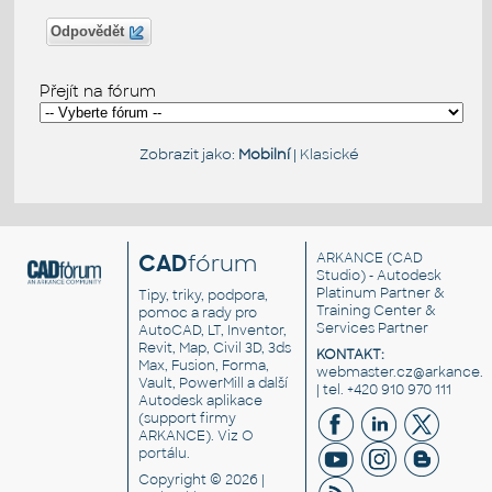
Odpovědět
Přejít na fórum
Zobrazit jako:
Mobilní
|
Klasické
CAD
fórum
ARKANCE
(CAD
Studio) - Autodesk
Platinum Partner &
Tipy, triky, podpora,
Training Center &
pomoc a rady pro
Services Partner
AutoCAD, LT, Inventor,
Revit, Map, Civil 3D, 3ds
KONTAKT:
Max, Fusion, Forma,
webmaster.cz@arkance.w
Vault, PowerMill a další
| tel. +420 910 970 111
Autodesk aplikace
(support firmy
ARKANCE). Viz
O
portálu
.
Copyright © 2026 |