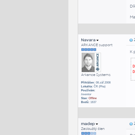
Dí
Ma
Navara
Z
ARKANCE support
K 
D
D
Arkance Systems
Přihlášen:
08.zář.2008
Lokalita:
ČR (Pha)
Používám:
Inventor
Stav:
Offline
Bodů:
1637
madep
Z
Zasloužilý člen