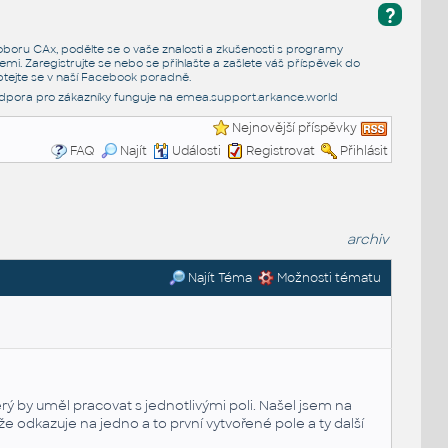
?
e oboru CAx, podělte se o vaše znalosti a zkušenosti s programy
emi. Zaregistrujte se nebo se přihlašte a zašlete váš příspěvek do
tejte se v naší
Facebook poradně
.
dpora pro zákazníky funguje na
emea.support.arkance.world
Nejnovější příspěvky
FAQ
Najít
Události
Registrovat
Přihlásit
archiv
Najít Téma
Možnosti tématu
ý by uměl pracovat s jednotlivými poli. Našel jsem na
e odkazuje na jedno a to první vytvořené pole a ty další