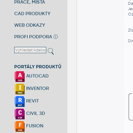
PRÁCE, MÍSTA
Da
Je
CAD PRODUKTY
Oz
WEB ODKAZY
Zí
PROFI PODPORA
ⓘ
Di
Di
Di
PORTÁLY PRODUKTŮ
co
AUTOCAD
INVENTOR
REVIT
CIVIL 3D
FUSION