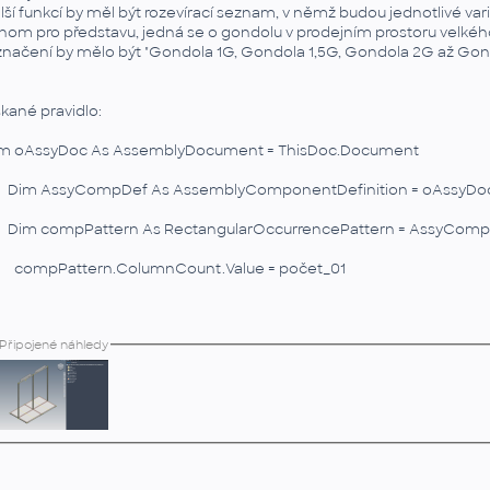
lší funkcí by měl být rozevírací seznam, v němž budou jednotlivé vari
nom pro představu, jedná se o gondolu v prodejním prostoru velkéh
načení by mělo být "Gondola 1G, Gondola 1,5G, Gondola 2G až Go
skané pravidlo:
m oAssyDoc As AssemblyDocument = ThisDoc.Document
m AssyCompDef As AssemblyComponentDefinition = oAssyDoc
m compPattern As RectangularOccurrencePattern = AssyCompD
mpPattern.ColumnCount.Value = počet_01
Připojené náhledy