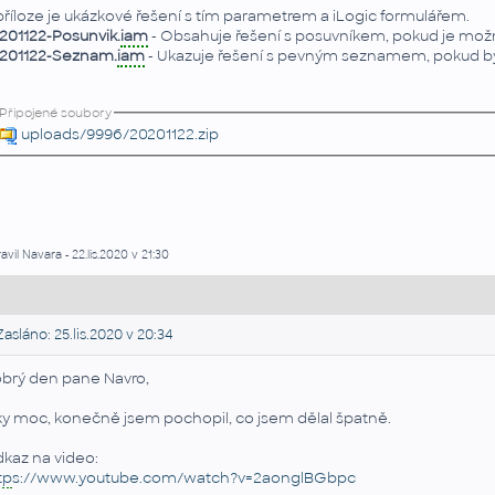
příloze je ukázkové řešení s tím parametrem a iLogic formulářem.
201122-Posunvik.
iam
- Obsahuje řešení s posuvníkem, pokud je možn
201122-Seznam.
iam
- Ukazuje řešení s pevným seznamem, pokud by
Připojené soubory
uploads/9996/20201122.zip
avil Navara - 22.lis.2020 v 21:30
asláno: 25.lis.2020 v 20:34
brý den pane Navro,
ky moc, konečně jsem pochopil, co jsem dělal špatně.
kaz na video:
tp
s://www.youtube.com/watch?v=2aonglBGbpc