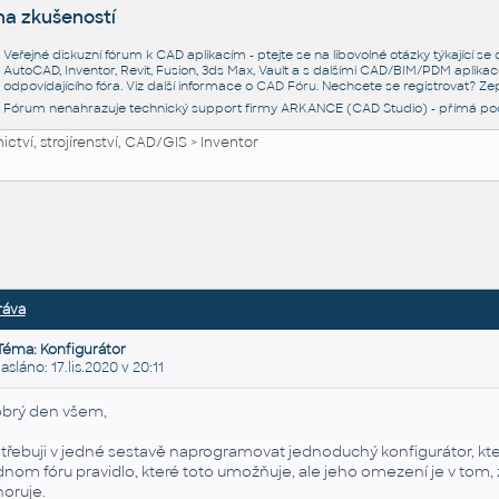
na zkušeností
Veřejné diskuzní fórum k CAD aplikacím - ptejte se na libovolné otázky týkající s
AutoCAD, Inventor, Revit, Fusion, 3ds Max, Vault a s dalšími CAD/BIM/PDM aplikac
odpovídajícího fóra. Viz další informace o
CAD Fóru
. Nechcete se registrovat? Zep
Fórum nenahrazuje technický support firmy ARKANCE (CAD Studio) - přímá po
ctví, strojírenství, CAD/GIS
>
Inventor
ráva
Téma: Konfigurátor
láno: 17.lis.2020 v 20:11
brý den všem,
třebuji v jedné sestavě naprogramovat jednoduchý konfigurátor, kter
dnom fóru pravidlo, které toto umožňuje, ale jeho omezení je v tom, ž
noruje.