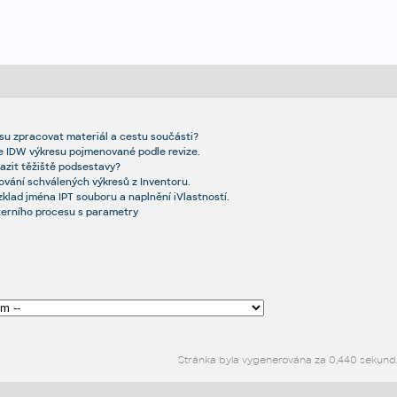
resu zpracovat materiál a cestu součásti?
 IDW výkresu pojmenované podle revize.
azit těžiště podsestavy?
ování schválených výkresů z Inventoru.
ozklad jména IPT souboru a naplnění iVlastností.
xterního procesu s parametry
Stránka byla vygenerována za 0,440 sekund