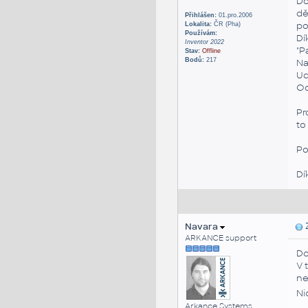
Do
dě
Přihlášen:
01.pro.2006
po
Lokalita:
ČR (Pha)
Používám:
Dí
Inventor 2022
"P
Stav:
Offline
Bodů:
217
Na
Ud
Od
Pr
to
Po
Dí
Navara
Z
ARKANCE support
Do
V 
ne
Ni
Arkance Systems