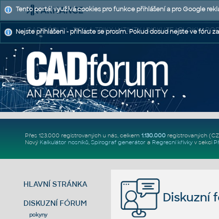
Tento portál využívá cookies pro funkce přihlášení a pro Google rek
CAD FÓRUM - TIPY A TRIKY | UTILITY | DISKUZE | BLOKY |
Nejste přihlášeni - přihlaste se prosím. Pokud dosud nejste ve fóru za
Přes 123.000 registrovaných u nás, celkem
1.130.000
registrovaných (C
Nový
Kalkulátor nosníků
,
Spirograf generátor
a
Regresní křivky
v sekci
P
HLAVNÍ STRÁNKA
Diskuzní 
DISKUZNÍ FÓRUM
pokyny