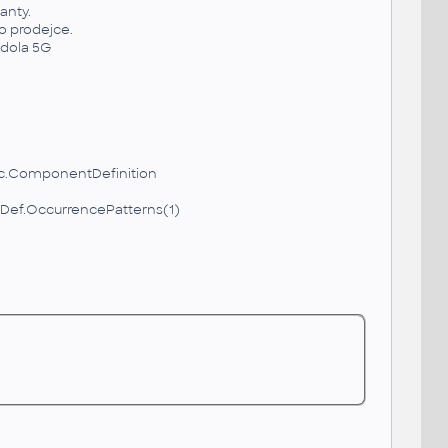
anty.
o prodejce.
ndola 5G
.ComponentDefinition
ef.OccurrencePatterns(1)