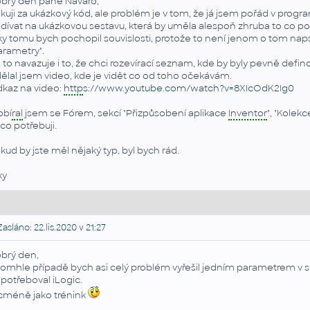
brý den pane Navaro,
kuji za ukázkový kód, ale problém je v tom, že já jsem pořád v prog
dívat na ukázkovou sestavu, která by uměla alespoň zhruba to co po
ky tomu bych pochopil souvislosti, protože to není jenom o tom napsa
arametry".
 to navazuje i to, že chci rozevírací seznam, kde by byly pevně defin
ělal jsem video, kde je vidět co od toho očekávám.
kaz na video:
http
s://www.youtube.com/watch?v=8XIcOdK2Ig0
obí
ral
jsem se Fórem, sekcí "Přizpůsobení aplikace
Inventor
", "Kolek
 co potřebuji.
kud by jste měl nějaký typ, byl bych rád.
ky
asláno: 22.lis.2020 v 21:27
brý den,
tomhle případě bych asi celý problém vyřešil jedním parametrem v se
potřeboval iLogic.
cméně jako trénink