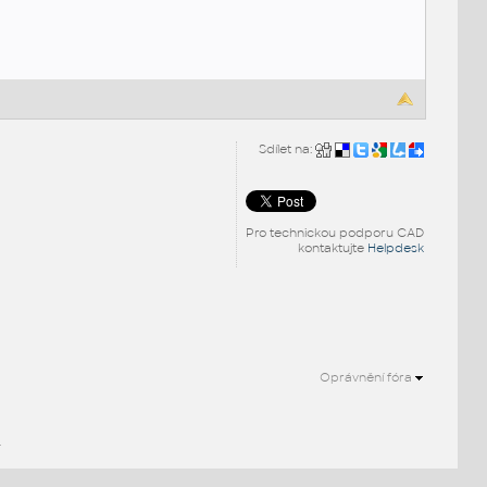
Sdílet na:
Pro technickou podporu CAD
kontaktujte
Helpdesk
Oprávnění fóra
.