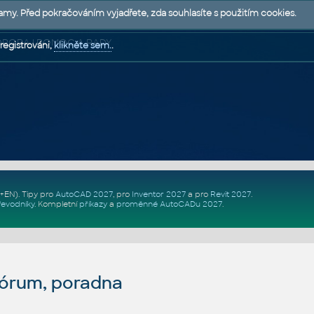
lamy. Před pokračováním vyjadřete, zda souhlasíte s použitím cookies.
 PODPORA | POMOC A RADY
registrováni,
klikněte sem.
.
Z+EN)
. Tipy pro
AutoCAD 2027
, pro
Inventor 2027
a pro
Revit 2027
.
řevodníky
.
Kompletní
příkazy
a
proměnné AutoCADu 2027
.
fórum, poradna