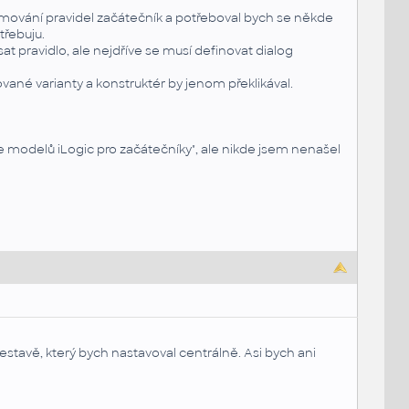
ramování pravidel začátečník a potřeboval bych se někde
třebuju.
t pravidlo, ale nejdříve se musí definovat dialog
ované varianty a konstruktér by jenom překlikával.
ce modelů iLogic pro začátečníky", ale nikde jsem nenašel
stavě, který bych nastavoval centrálně. Asi bych ani