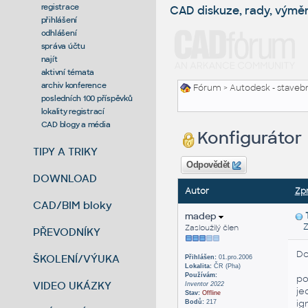
registrace
CAD diskuze, rady, výmě
přihlášení
odhlášení
správa účtu
najít
aktivní témata
archiv konference
Fórum
>
Autodesk - stavebni
posledních 100 příspěvků
lokality registrací
CAD blogy a média
Konfigurátor
TIPY A TRIKY
Odpovědět
DOWNLOAD
Autor
Zp
CAD/BIM bloky
madep
Zas
Zasloužilý člen
PŘEVODNÍKY
Do
ŠKOLENÍ/VÝUKA
Přihlášen:
01.pro.2006
Lokalita:
ČR (Pha)
Používám:
po
VIDEO UKÁZKY
Inventor 2022
je
Stav:
Offline
ig
Bodů:
217