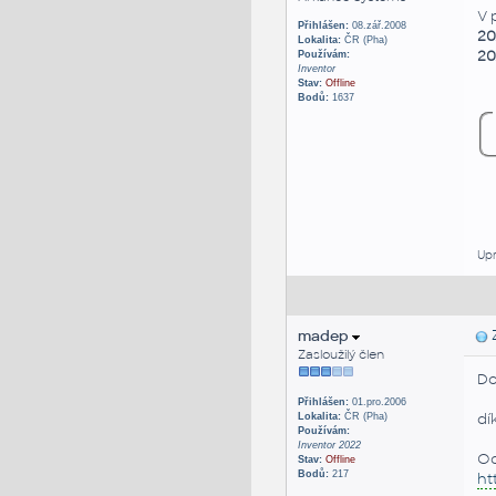
V 
Přihlášen:
08.zář.2008
20
Lokalita:
ČR (Pha)
20
Používám:
Inventor
Stav:
Offline
Bodů:
1637
Upr
madep
Z
Zasloužilý člen
Do
Přihlášen:
01.pro.2006
dí
Lokalita:
ČR (Pha)
Používám:
Inventor 2022
Od
Stav:
Offline
Bodů:
217
ht