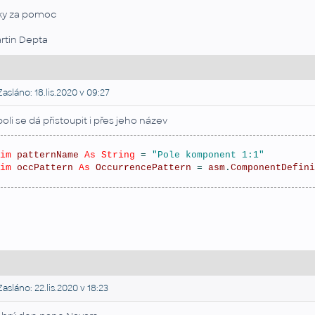
ky za pomoc
rtin Depta
asláno: 18.lis.2020 v 09:27
poli se dá přistoupit i přes jeho název
im
patternName
As
String
 = 
"Pole komponent 1:1"
im
occPattern
As
OccurrencePattern
 = 
asm
.
ComponentDefini
asláno: 22.lis.2020 v 18:23