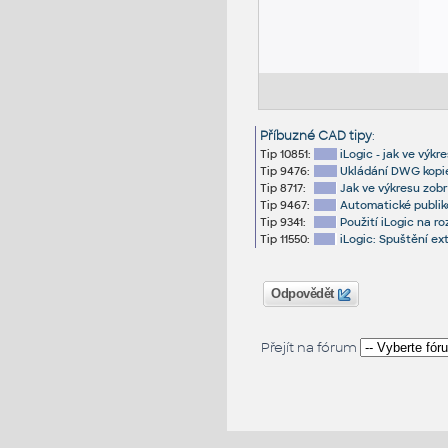
Příbuzné CAD tipy
:
Tip 10851:
iLogic - jak ve výk
Tip 9476:
Ukládání DWG kopie
Tip 8717:
Jak ve výkresu zobr
Tip 9467:
Automatické publik
Tip 9341:
Použití iLogic na r
Tip 11550:
iLogic: Spuštění e
Odpovědět
Přejít na fórum