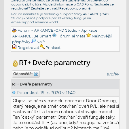
Zaregistrujte se nebo se přihlašte a zašlete váš příspěvek do
odpovídajícího fóra. Viz další informace o
CAD Fóru
. Nechcete se
registrovat? Zeptejte se v naší
Facebook poradně
.
Fórum nenahrazuje technický support firmy ARKANCE (CAD
Studio) - přímá podpora pro zákazníky funguje na
emea.support.arkance.world
Fórum
>
ARKANCE/CAD Studio
>
Aplikace
ARKANCE, Be.Smart
Fórum Témata
Nejnovější
příspěvky
Najít
Registrovat
Přihlásit
RT+ Dveře parametry
archiv
Odpovědět
RT+ Dveře parametry
Peter Jirat
19.lis.2020 v 11:40
Objevil se nám v modelu parametr Door Opening,
který reaguje na směr otevírání dveří P/L, ale nesl si
nastavení R/L a trochu naboural stávající model.
Ten "český" parametr Otevírání dveří funguje taky.
Je to součást RT+ (asi ano, když reaguje na změnu)
nebo je to odněkud odjinud? bimtech mají jiný