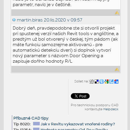
parametr, navíc je v češtině.
martin.biras
20.lis.2020 v 09:57
Dobrý deň, pravdepodobne ste si otvorili projekt
pri spustenej verzií našich Revit tools v angličtine, a
predtým už bol otvorený v českej, tým pádom (ak
máte funkciu samozrejme aktivovanú - pre
automatickú detekciu dverí) si doplnok vytvorí
nový parameter s názvom Door Opening a
zapisuje doňho hodnoty R/L
Sdílet na:
Pro technickou podporu CAD
kontaktujte
Helpdesk
Příbuzné CAD tipy
:
Tip 8020:
Jak v Revitu vykazovat vnořené rodiny?
Tip 13254:
Hodnota parametru Od-Do v Revitu.