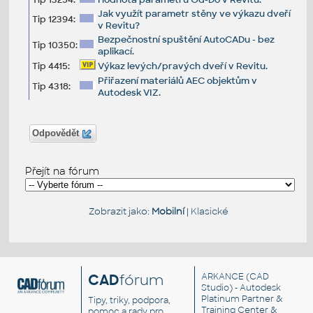
Jak využít parametr stěny ve výkazu dveří
Tip 12394:
v Revitu?
Bezpečnostní spuštění AutoCADu - bez
Tip 10350:
aplikací.
Tip 4415:
Výkaz levých/pravých dveří v Revitu.
Přiřazení materiálů AEC objektům v
Tip 4318:
Autodesk VIZ.
Odpovědět
Přejít na fórum
Zobrazit jako:
Mobilní
|
Klasické
CAD
fórum
ARKANCE
(CAD
Studio) - Autodesk
Platinum Partner &
Tipy, triky, podpora,
Training Center &
pomoc a rady pro