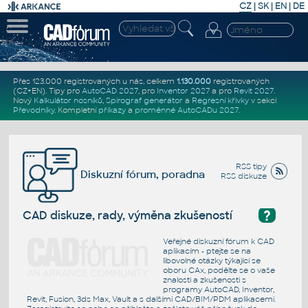
CZ
|
SK
|
EN
|
DE
Přes 123.000 registrovaných u nás, celkem
1.130.000
registrovaných
(CZ+EN)
. Tipy pro
AutoCAD 2027
, pro
Inventor 2027
a pro
Revit 2027
.
Nový
Kalkulátor nosníků
,
Spirograf generátor
a
Regresní křivky
v sekci
Převodníky
.
Kompletní
příkazy
a
proměnné AutoCADu 2027
.
RSS tipy
Diskuzní fórum, poradna
RSS diskuze
?
CAD diskuze, rady, výměna zkušeností
Veřejné diskuzní fórum k CAD
aplikacím - ptejte se na
libovolné otázky týkající se
oboru CAx, podělte se o vaše
znalosti a zkušenosti s
programy AutoCAD, Inventor,
Revit, Fusion, 3ds Max, Vault a s dalšími CAD/BIM/PDM aplikacemi.