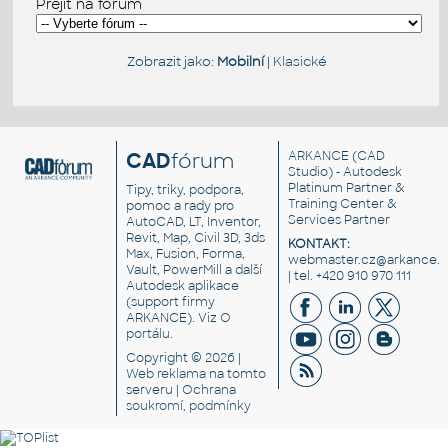
Přejít na fórum
Zobrazit jako:
Mobilní
|
Klasické
CAD
fórum
ARKANCE
(CAD
Studio) - Autodesk
Platinum Partner &
Tipy, triky, podpora,
Training Center &
pomoc a rady pro
Services Partner
AutoCAD, LT, Inventor,
Revit, Map, Civil 3D, 3ds
KONTAKT:
Max, Fusion, Forma,
webmaster.cz@arkance.w
Vault, PowerMill a další
| tel. +420 910 970 111
Autodesk aplikace
(support firmy
ARKANCE). Viz
O
portálu
.
Copyright © 2026 |
Web reklama
na tomto
serveru |
Ochrana
soukromí, podmínky