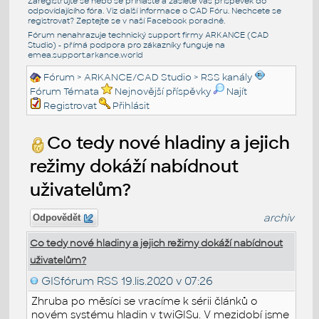
Zaregistrujte se nebo se přihlašte a zašlete váš příspěvek do
odpovídajícího fóra. Viz další informace o
CAD Fóru
. Nechcete se
registrovat? Zeptejte se v naší
Facebook poradně
.
Fórum nenahrazuje technický support firmy ARKANCE (CAD
Studio) - přímá podpora pro zákazníky funguje na
emea.support.arkance.world
Fórum
>
ARKANCE/CAD Studio
>
RSS kanály
Fórum Témata
Nejnovější příspěvky
Najít
Registrovat
Přihlásit
Co tedy nové hladiny a jejich
režimy dokáží nabídnout
uživatelům?
archiv
Odpovědět
Co tedy nové hladiny a jejich režimy dokáží nabídnout
uživatelům?
GISfórum RSS
19.lis.2020 v 07:26
Zhruba po měsíci se vracíme k sérii článků o
novém systému hladin v twiGISu. V mezidobí jsme