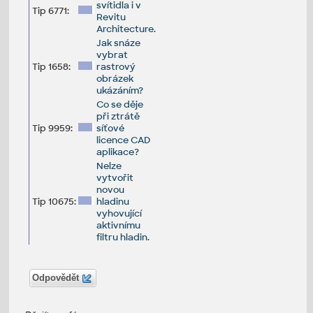
svítidla i v
Tip 6771:
Revitu
Architecture.
Jak snáze
vybrat
Tip 1658:
rastrový
obrázek
ukázáním?
Co se děje
při ztrátě
Tip 9959:
síťové
licence CAD
aplikace?
Nelze
vytvořit
novou
Tip 10675:
hladinu
vyhovující
aktivnímu
filtru hladin.
Odpovědět