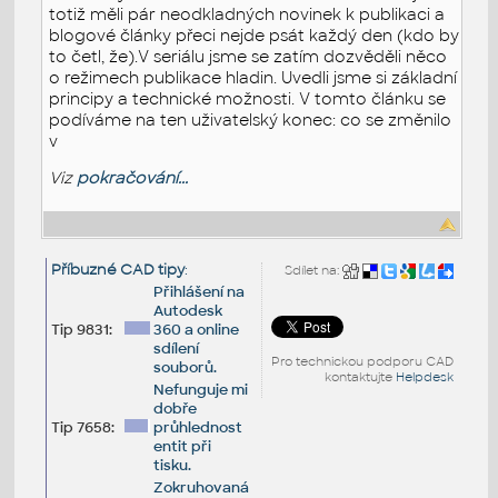
totiž měli pár neodkladných novinek k publikaci a
blogové články přeci nejde psát každý den (kdo by
to četl, že).V seriálu jsme se zatím dozvěděli něco
o režimech publikace hladin. Uvedli jsme si základní
principy a technické možnosti. V tomto článku se
podíváme na ten uživatelský konec: co se změnilo
v
Viz
pokračování...
Příbuzné CAD tipy
:
Sdílet na:
Přihlášení na
Autodesk
Tip 9831:
360 a online
sdílení
Pro technickou podporu CAD
souborů.
kontaktujte
Helpdesk
Nefunguje mi
dobře
Tip 7658:
průhlednost
entit při
tisku.
Zokruhovaná