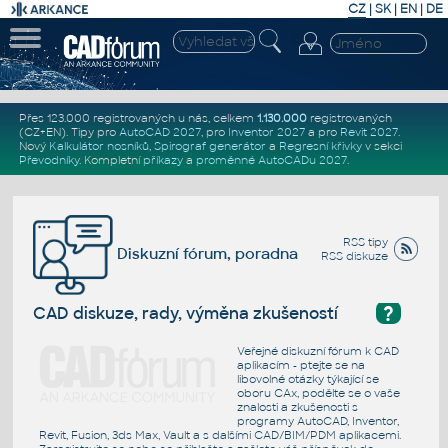
CZ
|
SK
|
EN
|
DE
Přes 123.000 registrovaných u nás, celkem
1.130.000
registrovaných
(CZ+EN)
. Tipy pro
AutoCAD 2027
, pro
Inventor 2027
a pro
Revit 2027
.
Nový
Kalkulátor nosníků
,
Spirograf generátor
a
Regresní křivky
v sekci
Převodníky
.
Kompletní
příkazy
a
proměnné AutoCADu 2027
.
RSS tipy
Diskuzní fórum, poradna
RSS diskuze
?
CAD diskuze, rady, výměna zkušeností
Veřejné diskuzní fórum k CAD
aplikacím - ptejte se na
libovolné otázky týkající se
oboru CAx, podělte se o vaše
znalosti a zkušenosti s
programy AutoCAD, Inventor,
Revit, Fusion, 3ds Max, Vault a s dalšími CAD/BIM/PDM aplikacemi.