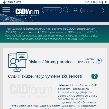
CZ
|
SK
|
EN
|
DE
Přes 123.000 registrovaných u nás, celkem
1.130.000
registrovaných
(CZ+EN)
. Tipy pro
AutoCAD 2027
, pro
Inventor 2027
a pro
Revit 2027
.
Nový
Kalkulátor nosníků
,
Spirograf generátor
a
Regresní křivky
v sekci
Převodníky
.
Kompletní
příkazy
a
proměnné AutoCADu 2027
.
RSS tipy
Diskuzní fórum, poradna
RSS diskuze
?
CAD diskuze, rady, výměna zkušeností
Veřejné diskuzní fórum k CAD
aplikacím - ptejte se na
libovolné otázky týkající se
oboru CAx, podělte se o vaše
znalosti a zkušenosti s
programy AutoCAD, Inventor,
Revit, Fusion, 3ds Max, Vault a s dalšími CAD/BIM/PDM aplikacemi.