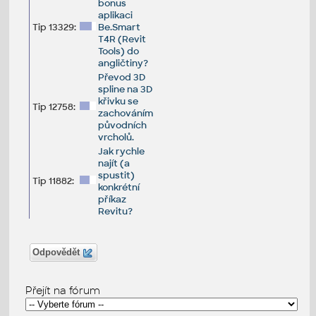
bonus
aplikaci
Tip 13329:
Be.Smart
T4R (Revit
Tools) do
angličtiny?
Převod 3D
spline na 3D
křivku se
Tip 12758:
zachováním
původních
vrcholů.
Jak rychle
najít (a
spustit)
Tip 11882:
konkrétní
příkaz
Revitu?
Odpovědět
Přejít na fórum