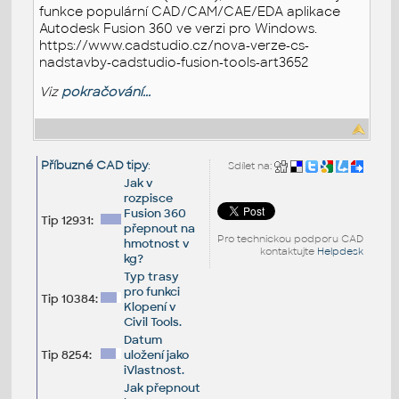
funkce populární CAD/CAM/CAE/EDA aplikace
Autodesk Fusion 360 ve verzi pro Windows.
https://www.cadstudio.cz/nova-verze-cs-
nadstavby-cadstudio-fusion-tools-art3652
Viz
pokračování...
Příbuzné CAD tipy
:
Sdílet na:
Jak v
rozpisce
Fusion 360
Tip 12931:
přepnout na
Pro technickou podporu CAD
hmotnost v
kontaktujte
Helpdesk
kg?
Typ trasy
pro funkci
Tip 10384:
Klopení v
Civil Tools.
Datum
Tip 8254:
uložení jako
iVlastnost.
Jak přepnout