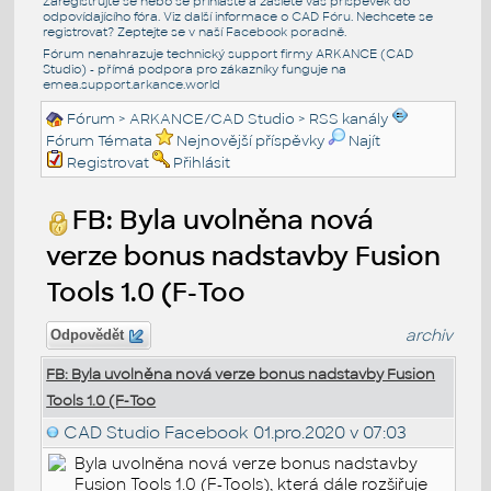
Zaregistrujte se nebo se přihlašte a zašlete váš příspěvek do
odpovídajícího fóra. Viz další informace o
CAD Fóru
. Nechcete se
registrovat? Zeptejte se v naší
Facebook poradně
.
Fórum nenahrazuje technický support firmy ARKANCE (CAD
Studio) - přímá podpora pro zákazníky funguje na
emea.support.arkance.world
Fórum
>
ARKANCE/CAD Studio
>
RSS kanály
Fórum Témata
Nejnovější příspěvky
Najít
Registrovat
Přihlásit
FB: Byla uvolněna nová
verze bonus nadstavby Fusion
Tools 1.0 (F-Too
archiv
Odpovědět
FB: Byla uvolněna nová verze bonus nadstavby Fusion
Tools 1.0 (F-Too
CAD Studio Facebook
01.pro.2020 v 07:03
Byla uvolněna nová verze bonus nadstavby
Fusion Tools 1.0 (F-Tools), která dále rozšiřuje