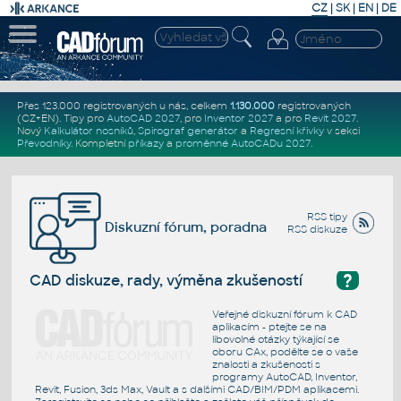
CZ
|
SK
|
EN
|
DE
Přes 123.000 registrovaných u nás, celkem
1.130.000
registrovaných
(CZ+EN)
. Tipy pro
AutoCAD 2027
, pro
Inventor 2027
a pro
Revit 2027
.
Nový
Kalkulátor nosníků
,
Spirograf generátor
a
Regresní křivky
v sekci
Převodníky
.
Kompletní
příkazy
a
proměnné AutoCADu 2027
.
RSS tipy
Diskuzní fórum, poradna
RSS diskuze
?
CAD diskuze, rady, výměna zkušeností
Veřejné diskuzní fórum k CAD
aplikacím - ptejte se na
libovolné otázky týkající se
oboru CAx, podělte se o vaše
znalosti a zkušenosti s
programy AutoCAD, Inventor,
Revit, Fusion, 3ds Max, Vault a s dalšími CAD/BIM/PDM aplikacemi.