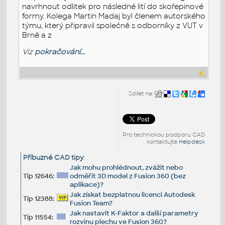
navrhnout odlitek pro následné lití do skořepinové
formy. Kolega Martin Madaj byl členem autorského
týmu, který připravil společně s odborníky z VUT v
Brně a z
Viz
pokračování...
Sdílet na:
Pro technickou podporu CAD
kontaktujte
Helpdesk
Příbuzné CAD tipy
:
Jak mohu prohlédnout, zvážit nebo
Tip 12646:
odměřit 3D model z Fusion 360 (bez
aplikace)?
Jak získat bezplatnou licenci Autodesk
Tip 12388:
Fusion Team?
Jak nastavit K-Faktor a další parametry
Tip 11554:
rozvinu plechu ve Fusion 360?