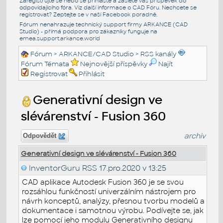
Zaregistrujte se nebo se přihlašte a zašlete váš příspěvek do
odpovídajícího fóra. Viz další informace o
CAD Fóru
. Nechcete se
registrovat? Zeptejte se v naší
Facebook poradně
.
Fórum nenahrazuje technický support firmy ARKANCE (CAD
Studio) - přímá podpora pro zákazníky funguje na
emea.support.arkance.world
Fórum
>
ARKANCE/CAD Studio
>
RSS kanály
Fórum Témata
Nejnovější příspěvky
Najít
Registrovat
Přihlásit
Generativní design ve
slévárenství - Fusion 360
archiv
Odpovědět
Generativní design ve slévárenství - Fusion 360
InventorGuru RSS
17.pro.2020 v 13:25
CAD aplikace Autodesk Fusion 360 je se svou
rozsáhlou funkčností univerzálním nástrojem pro
návrh konceptů, analýzy, přesnou tvorbu modelů a
dokumentace i samotnou výrobu. Podívejte se, jak
lze pomocí jeho modulu Generativního designu