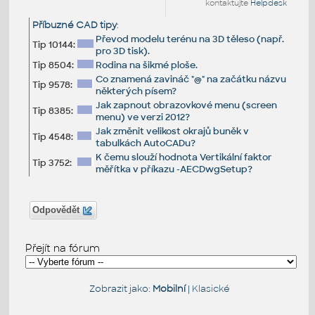
kontaktujte
Helpdesk
Příbuzné CAD tipy
:
Převod modelu terénu na 3D těleso (např.
Tip 10144:
pro 3D tisk).
Tip 8504:
Rodina na šikmé ploše.
Co znamená zavináč "@" na začátku názvu
Tip 9578:
některých písem?
Jak zapnout obrazovkové menu (screen
Tip 8385:
menu) ve verzi 2012?
Jak změnit velikost okrajů buněk v
Tip 4548:
tabulkách AutoCADu?
K čemu slouží hodnota Vertikální faktor
Tip 3752:
měřítka v příkazu -AECDwgSetup?
Odpovědět
Přejít na fórum
Zobrazit jako:
Mobilní
|
Klasické