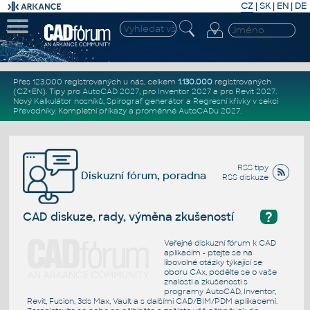
CZ
|
SK
|
EN
|
DE
Přes 123.000 registrovaných u nás, celkem
1.130.000
registrovaných
(CZ+EN)
. Tipy pro
AutoCAD 2027
, pro
Inventor 2027
a pro
Revit 2027
.
Nový
Kalkulátor nosníků
,
Spirograf generátor
a
Regresní křivky
v sekci
Převodníky
.
Kompletní
příkazy
a
proměnné AutoCADu 2027
.
RSS tipy
Diskuzní fórum, poradna
RSS diskuze
?
CAD diskuze, rady, výměna zkušeností
Veřejné diskuzní fórum k CAD
aplikacím - ptejte se na
libovolné otázky týkající se
oboru CAx, podělte se o vaše
znalosti a zkušenosti s
programy AutoCAD, Inventor,
Revit, Fusion, 3ds Max, Vault a s dalšími CAD/BIM/PDM aplikacemi.