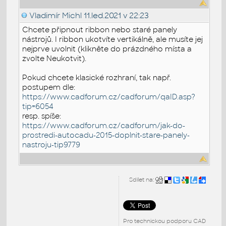
Vladimír Michl
11.led.2021 v 22:23
Chcete připnout ribbon nebo staré panely
nástrojů. I ribbon ukotvíte vertikálně, ale musíte jej
nejprve uvolnit (klikněte do prázdného místa a
zvolte Neukotvit).
Pokud chcete klasické rozhraní, tak např.
postupem dle:
https://www.cadforum.cz/cadforum/qaID.asp?
tip=6054
resp. spíše:
https://www.cadforum.cz/cadforum/jak-do-
prostredi-autocadu-2015-doplnit-stare-panely-
nastroju-tip9779
Sdílet na:
Pro technickou podporu CAD