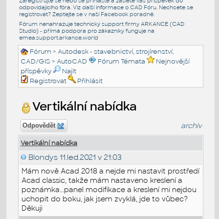
Zaregistrujte se nebo se přihlašte a zašlete váš příspěvek do
odpovídajícího fóra. Viz další informace o
CAD Fóru
. Nechcete se
registrovat? Zeptejte se v naší
Facebook poradně
.
Fórum nenahrazuje technický support firmy ARKANCE (CAD
Studio) - přímá podpora pro zákazníky funguje na
emea.support.arkance.world
Fórum
>
Autodesk - stavebnictví, strojírenství,
CAD/GIS
>
AutoCAD
Fórum Témata
Nejnovější
příspěvky
Najít
Registrovat
Přihlásit
Vertikální nabídka
archiv
Odpovědět
Vertikální nabídka
Blondys
11.led.2021 v 21:03
Mám nově Acad 2018 a nejde mi nastavit prostředí
Acad classic, takže mám nastaveno kreslení a
poznámka...panel modifikace a kreslení mi nejdou
uchopit do boku, jak jsem zvyklá, jde to vůbec?
Děkuji