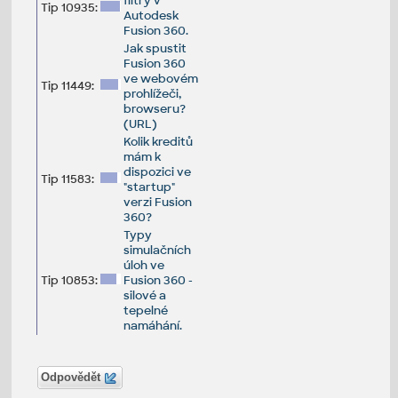
filtry v
Tip 10935:
Autodesk
Fusion 360.
Jak spustit
Fusion 360
ve webovém
Tip 11449:
prohlížeči,
browseru?
(URL)
Kolik kreditů
mám k
dispozici ve
Tip 11583:
"startup"
verzi Fusion
360?
Typy
simulačních
úloh ve
Tip 10853:
Fusion 360 -
silové a
tepelné
namáhání.
Odpovědět