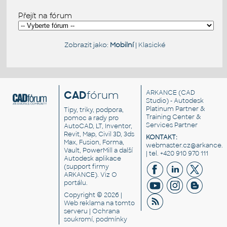
Přejít na fórum
Zobrazit jako:
Mobilní
|
Klasické
CAD
fórum
ARKANCE
(CAD
Studio) - Autodesk
Platinum Partner &
Tipy, triky, podpora,
Training Center &
pomoc a rady pro
Services Partner
AutoCAD, LT, Inventor,
Revit, Map, Civil 3D, 3ds
KONTAKT:
Max, Fusion, Forma,
webmaster.cz@arkance.w
Vault, PowerMill a další
| tel. +420 910 970 111
Autodesk aplikace
(support firmy
ARKANCE). Viz
O
portálu
.
Copyright © 2026 |
Web reklama
na tomto
serveru |
Ochrana
soukromí, podmínky