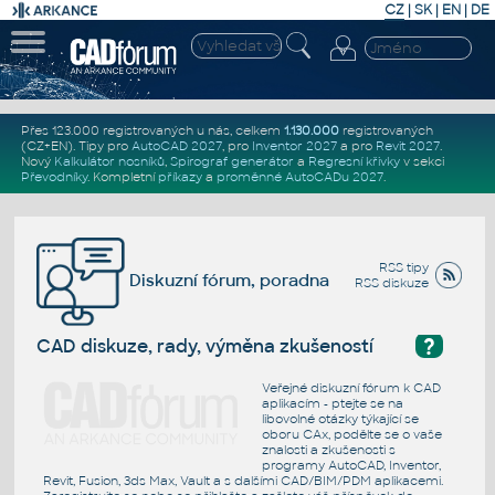
CZ
|
SK
|
EN
|
DE
Přes 123.000 registrovaných u nás, celkem
1.130.000
registrovaných
(CZ+EN)
. Tipy pro
AutoCAD 2027
, pro
Inventor 2027
a pro
Revit 2027
.
Nový
Kalkulátor nosníků
,
Spirograf generátor
a
Regresní křivky
v sekci
Převodníky
.
Kompletní
příkazy
a
proměnné AutoCADu 2027
.
RSS tipy
Diskuzní fórum, poradna
RSS diskuze
?
CAD diskuze, rady, výměna zkušeností
Veřejné diskuzní fórum k CAD
aplikacím - ptejte se na
libovolné otázky týkající se
oboru CAx, podělte se o vaše
znalosti a zkušenosti s
programy AutoCAD, Inventor,
Revit, Fusion, 3ds Max, Vault a s dalšími CAD/BIM/PDM aplikacemi.