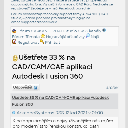
Zaregistrujte se nebo se přihlašte a zašlete váš příspěvek do
odpovídajícího fóra. Viz další informace o
CAD Fóru
. Nechcete se
registrovat? Zeptejte se v naší
Facebook poradně
.
Fórum nenahrazuje technický support firmy ARKANCE (CAD
Studio) - přímá podpora pro zákazníky funguje na
emea.support.arkance.world
Fórum
>
ARKANCE/CAD Studio
>
RSS kanály
Fórum Témata
Nejnovější příspěvky
Najít
Registrovat
Přihlásit
Ušetřete 33 % na
CAD/CAM/CAE aplikaci
Autodesk Fusion 360
archiv
Odpovědět
Ušetřete 33 % na CAD/CAM/CAE aplikaci Autodesk
Fusion 360
ArkanceSystems RSS
12.led.2021 v 01:00
K nejpopulárnějším a nejvyužívanějším nástrojům
pro moderní strojírenskou konstrukci patří