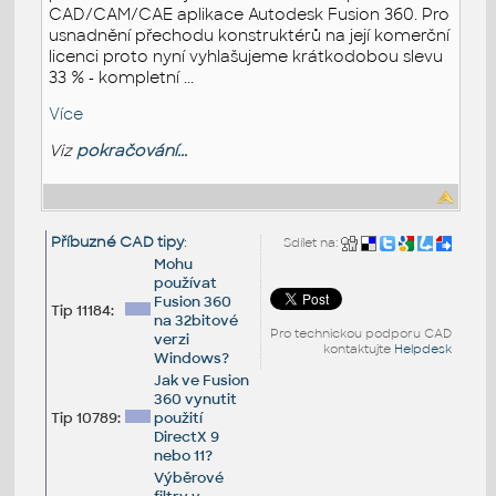
CAD/CAM/CAE aplikace Autodesk Fusion 360. Pro
usnadnění přechodu konstruktérů na její komerční
licenci proto nyní vyhlašujeme krátkodobou slevu
33 % - kompletní ...
Více
Viz
pokračování...
Příbuzné CAD tipy
:
Sdílet na:
Mohu
používat
Fusion 360
Tip 11184:
na 32bitové
Pro technickou podporu CAD
verzi
kontaktujte
Helpdesk
Windows?
Jak ve Fusion
360 vynutit
Tip 10789:
použití
DirectX 9
nebo 11?
Výběrové