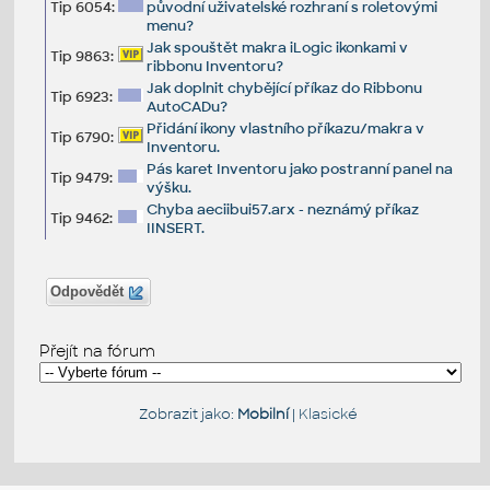
Tip 6054:
původní uživatelské rozhraní s roletovými
menu?
Jak spouštět makra iLogic ikonkami v
Tip 9863:
ribbonu Inventoru?
Jak doplnit chybějící příkaz do Ribbonu
Tip 6923:
AutoCADu?
Přidání ikony vlastního příkazu/makra v
Tip 6790:
Inventoru.
Pás karet Inventoru jako postranní panel na
Tip 9479:
výšku.
Chyba aeciibui57.arx - neznámý příkaz
Tip 9462:
IINSERT.
Odpovědět
Přejít na fórum
Zobrazit jako:
Mobilní
|
Klasické