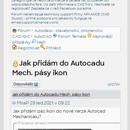
Zaregistrujte se nebo se přihlašte a zašlete váš příspěvek do
odpovídajícího fóra. Viz další informace o
CAD Fóru
. Nechcete se
registrovat? Zeptejte se v naší
Facebook poradně
.
Fórum nenahrazuje technický support firmy ARKANCE (CAD
Studio) - přímá podpora pro zákazníky funguje na
emea.support.arkance.world
Fórum
>
Autodesk - stavebnictví, strojírenství,
CAD/GIS
>
AutoCAD
Fórum Témata
Nejnovější
příspěvky
Najít
Registrovat
Přihlásit
Jak přidám do Autocadu
Mech. pásy ikon
archiv
Odpovědět
Jak přidám do Autocadu Mech. pásy ikon
MiraP
29.led.2021 v 09:22
Jak přidám pás ikon do nové verze Autocad
Mechanicalu?
Připojené náhledy