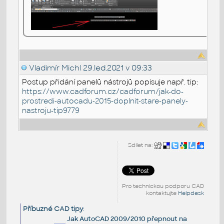
Vladimír Michl
29.led.2021 v 09:33
Postup přidání panelů nástrojů popisuje např. tip:
https://www.cadforum.cz/cadforum/jak-do-
prostredi-autocadu-2015-doplnit-stare-panely-
nastroju-tip9779
Sdílet na:
Pro technickou podporu CAD
kontaktujte
Helpdesk
Příbuzné CAD tipy
:
Jak AutoCAD 2009/2010 přepnout na