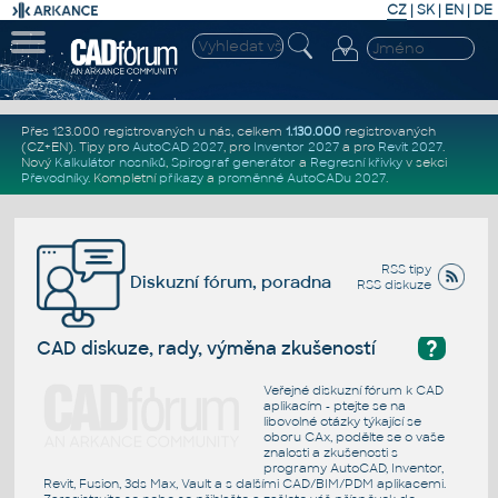
CZ
|
SK
|
EN
|
DE
Přes 123.000 registrovaných u nás, celkem
1.130.000
registrovaných
(CZ+EN)
. Tipy pro
AutoCAD 2027
, pro
Inventor 2027
a pro
Revit 2027
.
Nový
Kalkulátor nosníků
,
Spirograf generátor
a
Regresní křivky
v sekci
Převodníky
.
Kompletní
příkazy
a
proměnné AutoCADu 2027
.
RSS tipy
Diskuzní fórum, poradna
RSS diskuze
?
CAD diskuze, rady, výměna zkušeností
Veřejné diskuzní fórum k CAD
aplikacím - ptejte se na
libovolné otázky týkající se
oboru CAx, podělte se o vaše
znalosti a zkušenosti s
programy AutoCAD, Inventor,
Revit, Fusion, 3ds Max, Vault a s dalšími CAD/BIM/PDM aplikacemi.