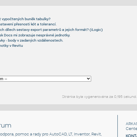
t vypočtených buněk tabulky?
stavení přesnosti kót a tolerancí.
ech dílech sestavy export parametrů a jejich formát? (iLogic)
sk Docs mi zobrazuje nesprávné jednotky.
ivky - body v zadaných vzdálenostech.
notky v Revitu
Stránka byla vygenerována za 0,195 sekund.
rum
ARKA
Cente
, podpora, pomoc a rady pro AutoCAD, LT, Inventor, Revit,
KONT