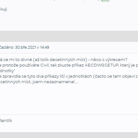
kuji
asláno: 30.bře.2021 v 14:49
á se mi to divné (až tolik desetinných míst) - něco s výkresem?
e protože používáte Civil, tak zkuste příkaz AECDWGSETUP, který je 
ednotky"
e zpravidla se tyto dva příkazy liší v jednotkách (často se tam objeví s
setinných míst, jsem nezaznamenal ...
Mantlík