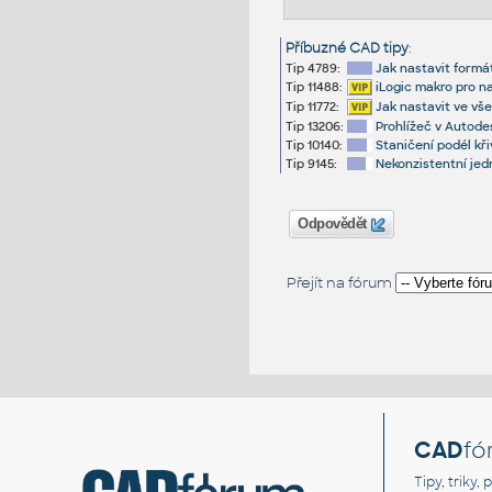
Příbuzné CAD tipy
:
Tip 4789:
Jak nastavit formá
Tip 11488:
iLogic makro pro na
Tip 11772:
Jak nastavit ve vš
Tip 13206:
Prohlížeč v Autode
Tip 10140:
Staničení podél kř
Tip 9145:
Nekonzistentní jed
Odpovědět
Přejít na fórum
CAD
fó
Tipy, triky