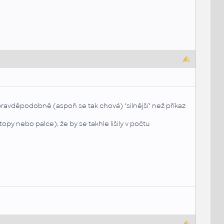
pravděpodobně (aspoň se tak chová) "silnější" než příkaz
topy nebo palce), že by se takhle lišily v počtu