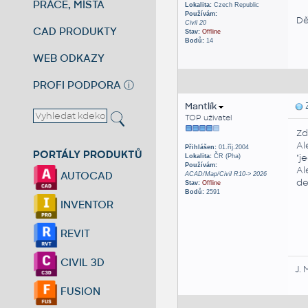
PRÁCE, MÍSTA
Lokalita:
Czech Republic
Používám:
Dě
Civil 20
CAD PRODUKTY
Stav:
Offline
Bodů:
14
WEB ODKAZY
PROFI PODPORA
ⓘ
Mantlík
Z
TOP uživatel
Zd
Al
Přihlášen:
01.říj.2004
PORTÁLY PRODUKTŮ
"j
Lokalita:
ČR (Pha)
Používám:
Al
AUTOCAD
ACAD/Map/Civil R10-> 2026
de
Stav:
Offline
Bodů:
2591
INVENTOR
REVIT
CIVIL 3D
J. 
FUSION