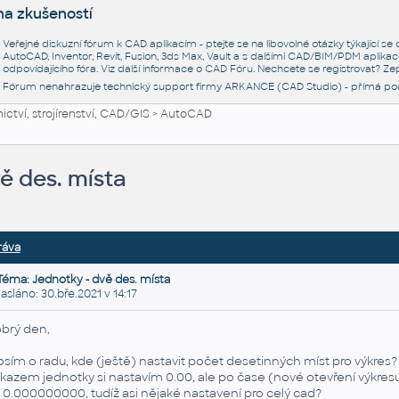
na zkušeností
Veřejné diskuzní fórum k CAD aplikacím - ptejte se na libovolné otázky týkající s
AutoCAD, Inventor, Revit, Fusion, 3ds Max, Vault a s dalšími CAD/BIM/PDM aplikac
odpovídajícího fóra. Viz další informace o
CAD Fóru
. Nechcete se registrovat? Zep
Fórum nenahrazuje technický support firmy ARKANCE (CAD Studio) - přímá po
ctví, strojírenství, CAD/GIS
>
AutoCAD
ě des. místa
ráva
Téma: Jednotky - dvě des. místa
láno: 30.bře.2021 v 14:17
brý den,
osím o radu, kde (ještě) nastavit počet desetinných míst pro výkres?
íkazem jednotky si nastavím 0.00, ale po čase (nové otevření výkres
 0.000000000, tudíž asi nějaké nastavení pro celý
cad
?