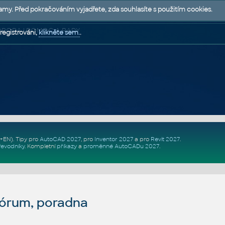
lamy. Před pokračováním vyjadřete, zda souhlasíte s použitím cookies.
 PODPORA | POMOC A RADY
registrováni,
klikněte sem.
.
Z+EN)
. Tipy pro
AutoCAD 2027
, pro
Inventor 2027
a pro
Revit 2027
.
řevodníky
.
Kompletní
příkazy
a
proměnné AutoCADu 2027
.
fórum, poradna