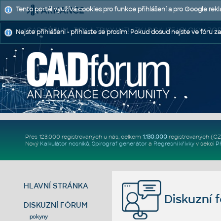
Tento portál využívá cookies pro funkce přihlášení a pro Google rek
CAD FÓRUM - TIPY A TRIKY | UTILITY | DISKUZE | BLOKY |
Nejste přihlášeni - přihlaste se prosím. Pokud dosud nejste ve fóru za
Přes 123.000 registrovaných u nás, celkem
1.130.000
registrovaných (C
Nový
Kalkulátor nosníků
,
Spirograf generátor
a
Regresní křivky
v sekci
P
HLAVNÍ STRÁNKA
Diskuzní 
DISKUZNÍ FÓRUM
pokyny