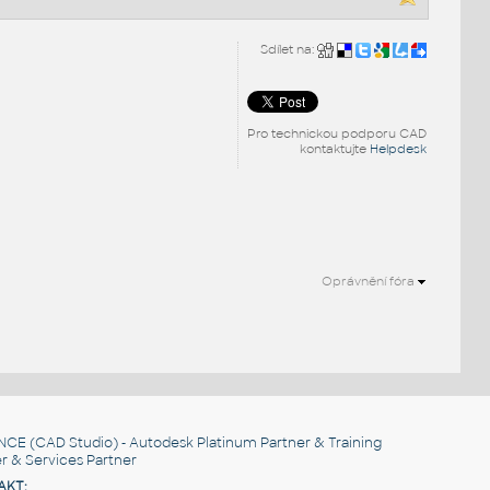
Sdílet na:
Pro technickou podporu CAD
kontaktujte
Helpdesk
Oprávnění fóra
NCE
(CAD Studio) - Autodesk Platinum Partner & Training
r & Services Partner
AKT: