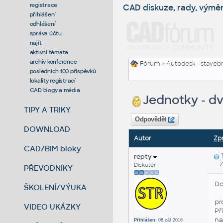
registrace
CAD diskuze, rady, výmě
přihlášení
odhlášení
správa účtu
najít
aktivní témata
archiv konference
Fórum
>
Autodesk - stavebni
posledních 100 příspěvků
lokality registrací
CAD blogy a média
Jednotky - dv
TIPY A TRIKY
Odpovědět
DOWNLOAD
Autor
Zp
CAD/BIM bloky
repty
Zas
Diskutér
PŘEVODNÍKY
Do
ŠKOLENÍ/VÝUKA
pr
VIDEO UKÁZKY
Př
na
Přihlášen:
08.zář.2016