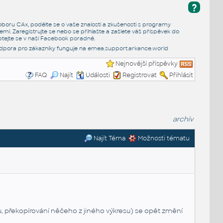
?
e oboru CAx, podělte se o vaše znalosti a zkušenosti s programy
emi. Zaregistrujte se nebo se přihlašte a zašlete váš příspěvek do
tejte se v naší
Facebook poradně
.
dpora pro zákazníky funguje na
emea.support.arkance.world
Nejnovější příspěvky
FAQ
Najít
Události
Registrovat
Přihlásit
archiv
Najít Téma
Možnosti tématu
u, překopírování něčeho z jiného výkresu) se opět změní