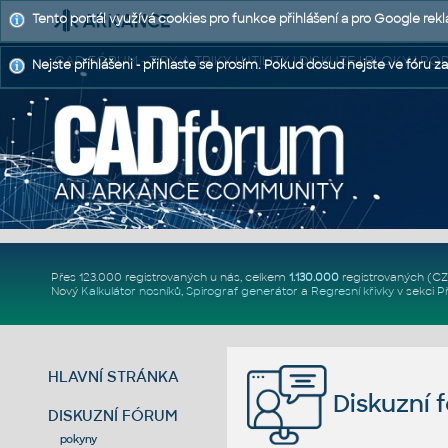
Tento portál využívá cookies pro funkce přihlášení a pro Google rek
CAD FÓRUM - TIPY A TRIKY | UTILITY | DISKUZE | BLOKY |
Nejste přihlášeni - přihlaste se prosím. Pokud dosud nejste ve fóru za
Přes 123.000 registrovaných u nás, celkem
1.130.000
registrovaných (C
Nový
Kalkulátor nosníků
,
Spirograf generátor
a
Regresní křivky
v sekci
P
HLAVNÍ STRÁNKA
Diskuzní 
DISKUZNÍ FÓRUM
pokyny