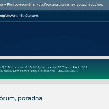
lamy. Před pokračováním vyjadřete, zda souhlasíte s použitím cookies.
 PODPORA | POMOC A RADY
registrováni,
klikněte sem.
.
Z+EN)
. Tipy pro
AutoCAD 2027
, pro
Inventor 2027
a pro
Revit 2027
.
řevodníky
.
Kompletní
příkazy
a
proměnné AutoCADu 2027
.
fórum, poradna