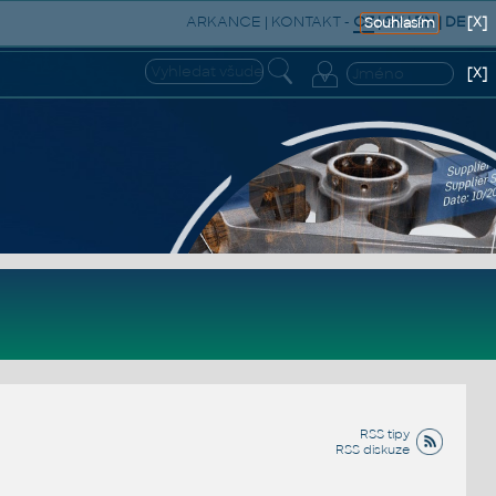
ARKANCE
|
KONTAKT
-
CZ
|
SK
|
EN
|
DE
[X]
Souhlasím
[X]
RSS tipy
RSS diskuze