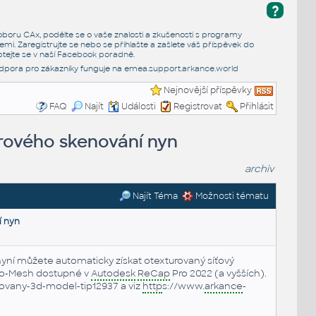
?
e oboru CAx, podělte se o vaše znalosti a zkušenosti s programy
emi. Zaregistrujte se nebo se přihlašte a zašlete váš příspěvek do
tejte se v naší
Facebook poradně
.
dpora pro zákazníky funguje na
emea.support.arkance.world
Nejnovější příspěvky
FAQ
Najít
Události
Registrovat
Přihlásit
rového skenování nyn
archiv
Najít Téma
Možnosti tématu
í nyn
ní můžete automaticky získat otexturovaný síťový
-to-Mesh dostupné v
Autodesk
ReCap
Pro 2022 (a vyšších).
ovany-3d-model-tip12937 a viz
http
s://www.
arkance
-