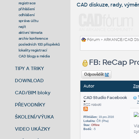
registrace
CAD diskuze, rady, výmě
přihlášení
odhlášení
správa účtu
najít
aktivní témata
archiv konference
Fórum
>
ARKANCE/CAD St
posledních 100 příspěvků
lokality registrací
CAD blogy a média
FB: ReCap Pr
TIPY A TRIKY
Odpovědět
DOWNLOAD
Autor
Zp
CAD/BIM bloky
CAD Studio Facebook
Zas
PŘEVODNÍKY
RSS roboti
ŠKOLENÍ/VÝUKA
Přihlášen:
19.pro.2016
Lokalita:
ČR (Pha)
Vi
Stav:
Offline
VIDEO UKÁZKY
Bodů:
-5
sy