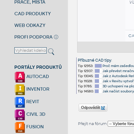
PRÁCE, MÍSTA
Vi
CAD PRODUKTY
WEB ODKAZY
CA
PROFI PODPORA
ⓘ
Příbuzné CAD tipy
:
Tip 12953:
Proč mám zašedlou
PORTÁLY PRODUKTŮ
Tip 12937:
Jak převést mračn
AUTOCAD
Tip 13045:
Jak z Autodesk Re
Tip 11028:
Jak v Revitu vytvo
Tip 9785:
3D uchopení na pl
INVENTOR
Tip 14580:
Jak načíst soubor
REVIT
Odpovědět
CIVIL 3D
Přejít na fórum
FUSION