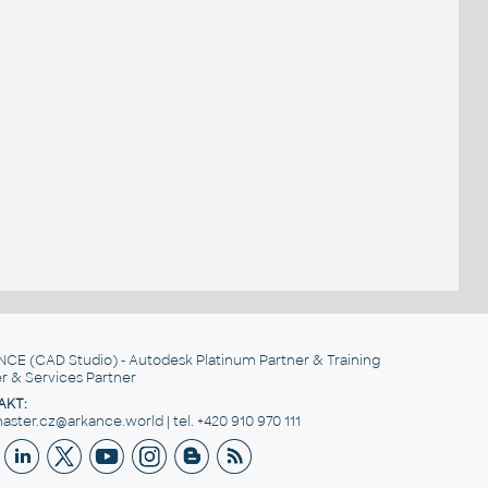
.
NCE
(CAD Studio) - Autodesk Platinum Partner & Training
r & Services Partner
AKT:
ster.cz@arkance.world | tel. +420 910 970 111