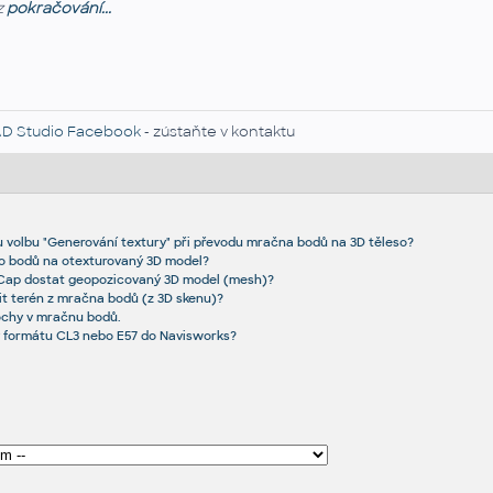
z
pokračování...
D Studio Facebook
- zústaňte v kontaktu
 volbu "Generování textury" při převodu mračna bodů na 3D těleso?
o bodů na otexturovaný 3D model?
Cap dostat geopozicovaný 3D model (mesh)?
řit terén z mračna bodů (z 3D skenu)?
ochy v mračnu bodů.
y formátu CL3 nebo E57 do Navisworks?