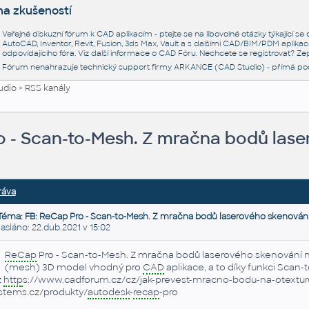
na zkušeností
Veřejné diskuzní fórum k CAD aplikacím - ptejte se na libovolné otázky týkající s
AutoCAD, Inventor, Revit, Fusion, 3ds Max, Vault a s dalšími CAD/BIM/PDM aplikac
odpovídajícího fóra. Viz další informace o
CAD Fóru
. Nechcete se registrovat? Zep
Fórum nenahrazuje technický support firmy ARKANCE (CAD Studio) - přímá po
udio
>
RSS kanály
o - Scan-to-Mesh. Z mračna bodů lase
ráva
Téma: FB: ReCap Pro - Scan-to-Mesh. Z mračna bodů laserového skenován
láno: 22.dub.2021 v 15:02
ReCap
Pro - Scan-to-Mesh. Z mračna bodů laserového skenování ny
(mesh) 3D model vhodný pro
CAD
aplikace, a to díky funkci Scan
z
http
s://www.cadforum.cz/cz/jak-prevest-mracno-bodu-na-otextur
stems.cz/produkty/
autodesk
-
recap
-pro