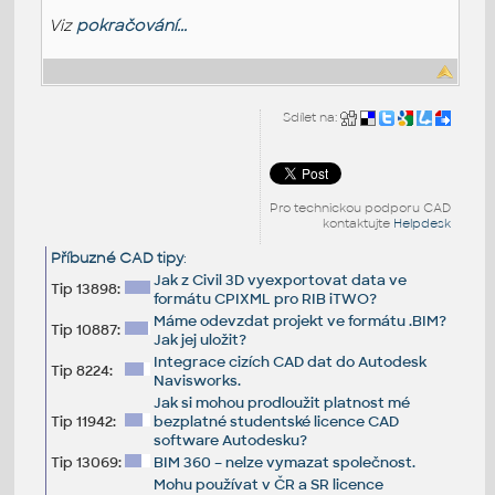
Viz
pokračování...
Sdílet na:
Pro technickou podporu CAD
kontaktujte
Helpdesk
Příbuzné CAD tipy
:
Jak z Civil 3D vyexportovat data ve
Tip 13898:
formátu CPIXML pro RIB iTWO?
Máme odevzdat projekt ve formátu .BIM?
Tip 10887:
Jak jej uložit?
Integrace cizích CAD dat do Autodesk
Tip 8224:
Navisworks.
Jak si mohou prodloužit platnost mé
Tip 11942:
bezplatné studentské licence CAD
software Autodesku?
Tip 13069:
BIM 360 – nelze vymazat společnost.
Mohu používat v ČR a SR licence