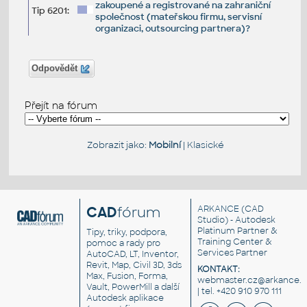
zakoupené a registrované na zahraniční
Tip 6201:
společnost (mateřskou firmu, servisní
organizaci, outsourcing partnera)?
Odpovědět
Přejít na fórum
Zobrazit jako:
Mobilní
|
Klasické
CAD
fórum
ARKANCE
(CAD
Studio) - Autodesk
Platinum Partner &
Tipy, triky, podpora,
Training Center &
pomoc a rady pro
Services Partner
AutoCAD, LT, Inventor,
Revit, Map, Civil 3D, 3ds
KONTAKT:
Max, Fusion, Forma,
webmaster.cz@arkance.w
Vault, PowerMill a další
| tel. +420 910 970 111
Autodesk aplikace