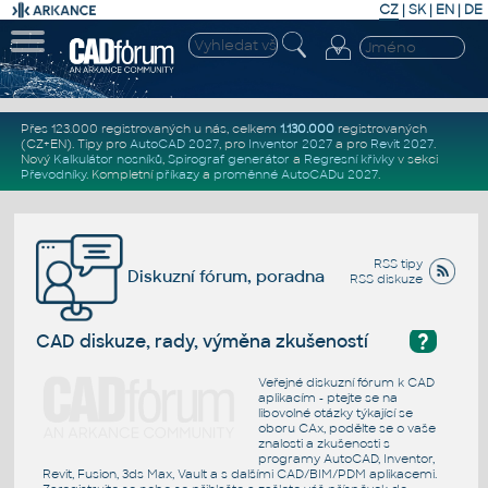
CZ
|
SK
|
EN
|
DE
Přes 123.000 registrovaných u nás, celkem
1.130.000
registrovaných
(CZ+EN)
. Tipy pro
AutoCAD 2027
, pro
Inventor 2027
a pro
Revit 2027
.
Nový
Kalkulátor nosníků
,
Spirograf generátor
a
Regresní křivky
v sekci
Převodníky
.
Kompletní
příkazy
a
proměnné AutoCADu 2027
.
RSS tipy
Diskuzní fórum, poradna
RSS diskuze
?
CAD diskuze, rady, výměna zkušeností
Veřejné diskuzní fórum k CAD
aplikacím - ptejte se na
libovolné otázky týkající se
oboru CAx, podělte se o vaše
znalosti a zkušenosti s
programy AutoCAD, Inventor,
Revit, Fusion, 3ds Max, Vault a s dalšími CAD/BIM/PDM aplikacemi.