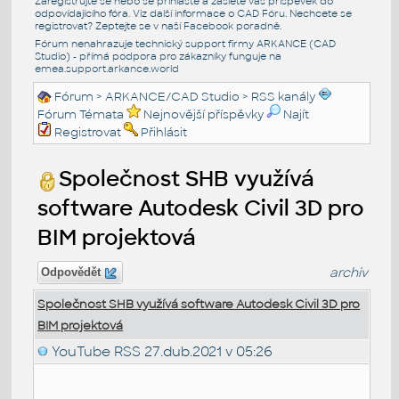
Zaregistrujte se nebo se přihlašte a zašlete váš příspěvek do
odpovídajícího fóra. Viz další informace o
CAD Fóru
. Nechcete se
registrovat? Zeptejte se v naší
Facebook poradně
.
Fórum nenahrazuje technický support firmy ARKANCE (CAD
Studio) - přímá podpora pro zákazníky funguje na
emea.support.arkance.world
Fórum
>
ARKANCE/CAD Studio
>
RSS kanály
Fórum Témata
Nejnovější příspěvky
Najít
Registrovat
Přihlásit
Společnost SHB využívá
software Autodesk Civil 3D pro
BIM projektová
archiv
Odpovědět
Společnost SHB využívá software Autodesk Civil 3D pro
BIM projektová
YouTube RSS
27.dub.2021 v 05:26