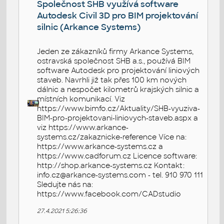
Společnost SHB využívá software
Autodesk Civil 3D pro BIM projektování
silnic (Arkance Systems)
Jeden ze zákazníků firmy Arkance Systems,
ostravská společnost SHB a.s., používá BIM
software Autodesk pro projektování liniových
staveb. Navrhli již tak přes 100 km nových
dálnic a nespočet kilometrů krajských silnic a
místních komunikací. Viz
https://www.bimfo.cz/Aktuality/SHB-vyuziva-
BIM-pro-projektovani-liniovych-staveb.aspx a
viz https://www.arkance-
systems.cz/zakaznicke-reference Více na:
https://www.arkance-systems.cz a
https://www.cadforum.cz Licence software:
http://shop.arkance-systems.cz Kontakt:
info.cz@arkance-systems.com - tel. 910 970 111
Sledujte nás na:
https://www.facebook.com/CADstudio
27.4.2021 5:26:36