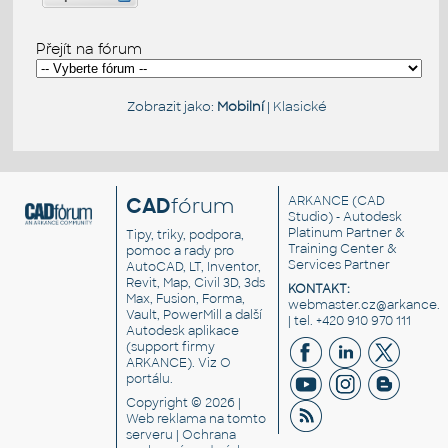
Přejít na fórum
Zobrazit jako:
Mobilní
|
Klasické
CAD
fórum
ARKANCE
(CAD
Studio) - Autodesk
Platinum Partner &
Tipy, triky, podpora,
Training Center &
pomoc a rady pro
Services Partner
AutoCAD, LT, Inventor,
Revit, Map, Civil 3D, 3ds
KONTAKT:
Max, Fusion, Forma,
webmaster.cz@arkance.w
Vault, PowerMill a další
| tel. +420 910 970 111
Autodesk aplikace
(support firmy
ARKANCE). Viz
O
portálu
.
Copyright © 2026 |
Web reklama
na tomto
serveru |
Ochrana