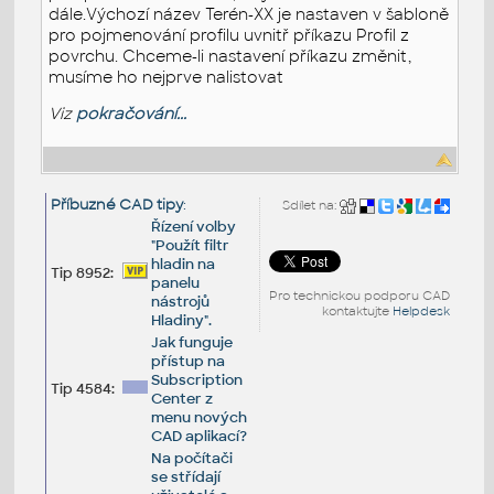
dále.Výchozí název Terén-XX je nastaven v šabloně
pro pojmenování profilu uvnitř příkazu Profil z
povrchu. Chceme-li nastavení příkazu změnit,
musíme ho nejprve nalistovat
Viz
pokračování...
Příbuzné CAD tipy
:
Sdílet na:
Řízení volby
"Použít filtr
hladin na
Tip 8952:
panelu
Pro technickou podporu CAD
nástrojů
kontaktujte
Helpdesk
Hladiny".
Jak funguje
přístup na
Subscription
Tip 4584:
Center z
menu nových
CAD aplikací?
Na počítači
se střídají