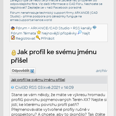
Zaregistrujte se nebo se přihlašte a zašlete váš příspěvek do
odpovídajícího fóra. Viz další informace o
CAD Fóru
. Nechcete se
registrovat? Zeptejte se v naší
Facebook poradně
.
Fórum nenahrazuje technický support firmy ARKANCE (CAD
Studio) - přímá podpora pro zákazníky funguje na
emea.support.arkance.world
Fórum
>
ARKANCE/CAD Studio
>
RSS kanály
Fórum Témata
Nejnovější příspěvky
Najít
Registrovat
Přihlásit
Jak profil ke svému jménu
přišel
archiv
Odpovědět
Jak profil ke svému jménu přišel
Civil3D RSS
03.kvě.2021 v 14:09
Stane se vám někdy, že máte ve výkresu hromadu
profilů povrchu pojmenovaných Terén-XX? Nejste si
jistí, ke kterému povrchu profil patří?
Přejmenováváte vytvořené profily ručně v
prospektoru? A chcete, aby to skončilo? Tak čtěte