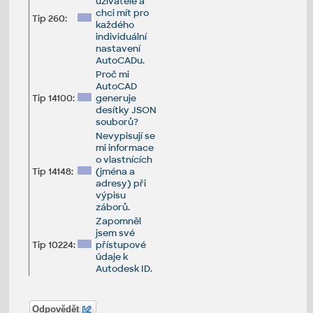
uživatelé a
chci mít pro
Tip 260:
každého
individuální
nastavení
AutoCADu.
Proč mi
AutoCAD
Tip 14100:
generuje
desítky JSON
souborů?
Nevypisují se
mi informace
o vlastnících
Tip 14148:
(jména a
adresy) při
výpisu
záborů.
Zapomněl
jsem své
Tip 10224:
přístupové
údaje k
Autodesk ID.
Odpovědět