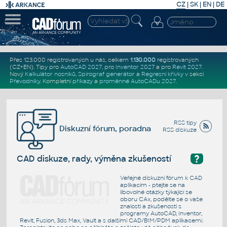
CZ
|
SK
|
EN
|
DE
Přes 123.000 registrovaných u nás, celkem
1.130.000
registrovaných
(CZ+EN)
. Tipy pro
AutoCAD 2027
, pro
Inventor 2027
a pro
Revit 2027
.
Nový
Kalkulátor nosníků
,
Spirograf generátor
a
Regresní křivky
v sekci
Převodníky
.
Kompletní
příkazy
a
proměnné AutoCADu 2027
.
RSS tipy
Diskuzní fórum, poradna
RSS diskuze
?
CAD diskuze, rady, výměna zkušeností
Veřejné diskuzní fórum k CAD
aplikacím - ptejte se na
libovolné otázky týkající se
oboru CAx, podělte se o vaše
znalosti a zkušenosti s
programy AutoCAD, Inventor,
Revit, Fusion, 3ds Max, Vault a s dalšími CAD/BIM/PDM aplikacemi.