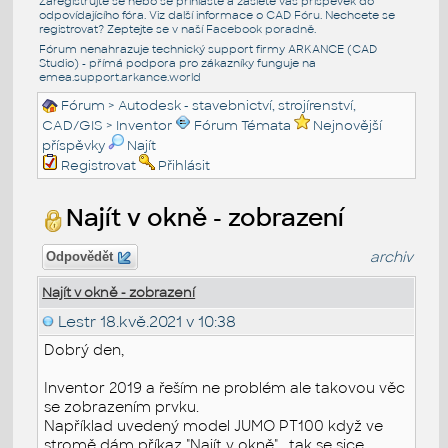
Zaregistrujte se nebo se přihlašte a zašlete váš příspěvek do
odpovídajícího fóra. Viz další informace o
CAD Fóru
. Nechcete se
registrovat? Zeptejte se v naší
Facebook poradně
.
Fórum nenahrazuje technický support firmy ARKANCE (CAD
Studio) - přímá podpora pro zákazníky funguje na
emea.support.arkance.world
Fórum
>
Autodesk - stavebnictví, strojírenství,
CAD/GIS
>
Inventor
Fórum Témata
Nejnovější
příspěvky
Najít
Registrovat
Přihlásit
Najít v okně - zobrazení
archiv
Odpovědět
Najít v okně - zobrazení
Lestr
18.kvě.2021 v 10:38
Dobrý den,
Inventor 2019 a řeším ne problém ale takovou věc
se zobrazením prvku.
Například uvedený model JUMO PT100 když ve
stromě dám příkaz "Najít v okně" , tak se sice