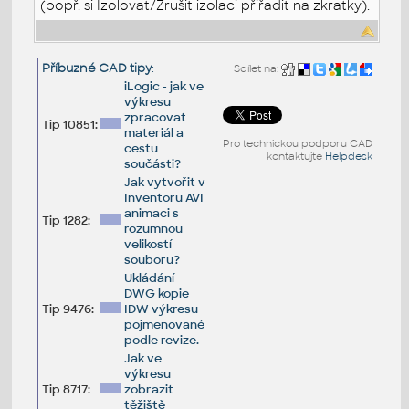
(popř. si Izolovat/Zrušit izolaci přiřadit na zkratky).
Příbuzné CAD tipy
:
Sdílet na:
iLogic - jak ve
výkresu
zpracovat
Tip 10851:
materiál a
Pro technickou podporu CAD
cestu
kontaktujte
Helpdesk
součásti?
Jak vytvořit v
Inventoru AVI
animaci s
Tip 1282:
rozumnou
velikostí
souboru?
Ukládání
DWG kopie
Tip 9476:
IDW výkresu
pojmenované
podle revize.
Jak ve
výkresu
Tip 8717:
zobrazit
těžiště