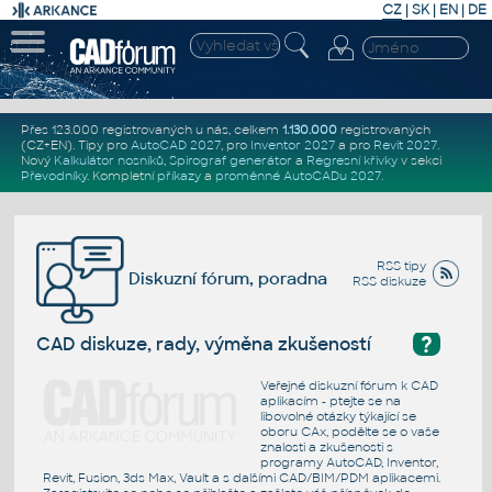
CZ
|
SK
|
EN
|
DE
Přes 123.000 registrovaných u nás, celkem
1.130.000
registrovaných
(CZ+EN)
. Tipy pro
AutoCAD 2027
, pro
Inventor 2027
a pro
Revit 2027
.
Nový
Kalkulátor nosníků
,
Spirograf generátor
a
Regresní křivky
v sekci
Převodníky
.
Kompletní
příkazy
a
proměnné AutoCADu 2027
.
RSS tipy
Diskuzní fórum, poradna
RSS diskuze
?
CAD diskuze, rady, výměna zkušeností
Veřejné diskuzní fórum k CAD
aplikacím - ptejte se na
libovolné otázky týkající se
oboru CAx, podělte se o vaše
znalosti a zkušenosti s
programy AutoCAD, Inventor,
Revit, Fusion, 3ds Max, Vault a s dalšími CAD/BIM/PDM aplikacemi.