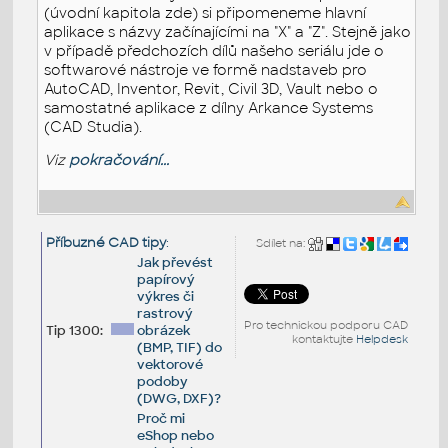
(úvodní kapitola zde) si připomeneme hlavní
aplikace s názvy začínajícími na "X" a "Z". Stejně jako
v případě předchozích dílů našeho seriálu jde o
softwarové nástroje ve formě nadstaveb pro
AutoCAD, Inventor, Revit, Civil 3D, Vault nebo o
samostatné aplikace z dílny Arkance Systems
(CAD Studia).
Viz
pokračování...
Příbuzné CAD tipy
:
Sdílet na:
Jak převést
papírový
výkres či
rastrový
Pro technickou podporu CAD
Tip 1300:
obrázek
kontaktujte
Helpdesk
(BMP, TIF) do
vektorové
podoby
(DWG, DXF)?
Proč mi
eShop nebo