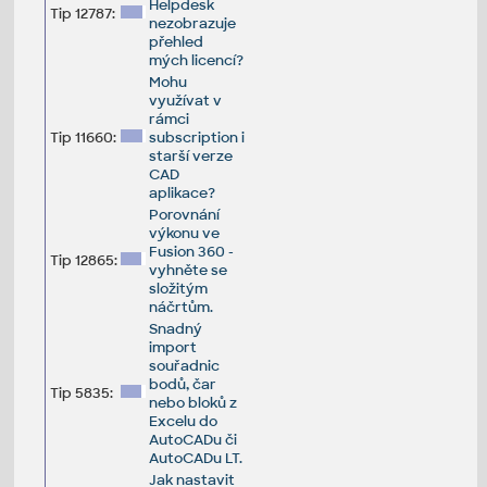
Helpdesk
Tip 12787:
nezobrazuje
přehled
mých licencí?
Mohu
využívat v
rámci
Tip 11660:
subscription i
starší verze
CAD
aplikace?
Porovnání
výkonu ve
Fusion 360 -
Tip 12865:
vyhněte se
složitým
náčrtům.
Snadný
import
souřadnic
bodů, čar
Tip 5835:
nebo bloků z
Excelu do
AutoCADu či
AutoCADu LT.
Jak nastavit