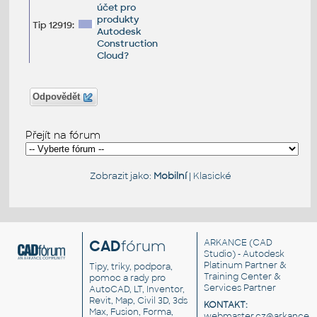
účet pro
produkty
Tip 12919:
Autodesk
Construction
Cloud?
Odpovědět
Přejít na fórum
Zobrazit jako:
Mobilní
|
Klasické
CAD
fórum
ARKANCE
(CAD
Studio) - Autodesk
Platinum Partner &
Tipy, triky, podpora,
Training Center &
pomoc a rady pro
Services Partner
AutoCAD, LT, Inventor,
Revit, Map, Civil 3D, 3ds
KONTAKT:
Max, Fusion, Forma,
webmaster.cz@arkance.w