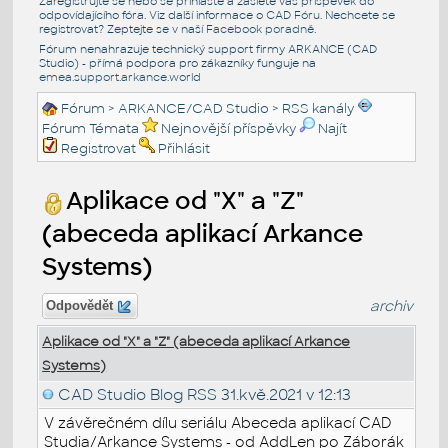
Zaregistrujte se nebo se přihlašte a zašlete váš příspěvek do
odpovídajícího fóra. Viz další informace o
CAD Fóru
. Nechcete se
registrovat? Zeptejte se v naší
Facebook poradně
.
Fórum nenahrazuje technický support firmy ARKANCE (CAD
Studio) - přímá podpora pro zákazníky funguje na
emea.support.arkance.world
Fórum
>
ARKANCE/CAD Studio
>
RSS kanály
Fórum Témata
Nejnovější příspěvky
Najít
Registrovat
Přihlásit
Aplikace od "X" a "Z"
(abeceda aplikací Arkance
Systems)
archiv
Odpovědět
Aplikace od "X" a "Z" (abeceda aplikací Arkance
Systems)
CAD Studio Blog RSS
31.kvě.2021 v 12:13
V závěrečném dílu seriálu Abeceda aplikací CAD
Studia/Arkance Systems - od AddLen po Záborák