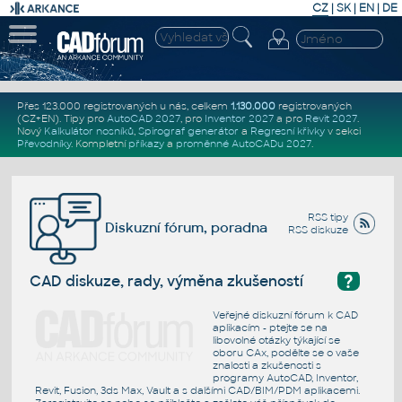
CZ
|
SK
|
EN
|
DE
Přes 123.000 registrovaných u nás, celkem
1.130.000
registrovaných
(CZ+EN)
. Tipy pro
AutoCAD 2027
, pro
Inventor 2027
a pro
Revit 2027
.
Nový
Kalkulátor nosníků
,
Spirograf generátor
a
Regresní křivky
v sekci
Převodníky
.
Kompletní
příkazy
a
proměnné AutoCADu 2027
.
RSS tipy
Diskuzní fórum, poradna
RSS diskuze
?
CAD diskuze, rady, výměna zkušeností
Veřejné diskuzní fórum k CAD
aplikacím - ptejte se na
libovolné otázky týkající se
oboru CAx, podělte se o vaše
znalosti a zkušenosti s
programy AutoCAD, Inventor,
Revit, Fusion, 3ds Max, Vault a s dalšími CAD/BIM/PDM aplikacemi.