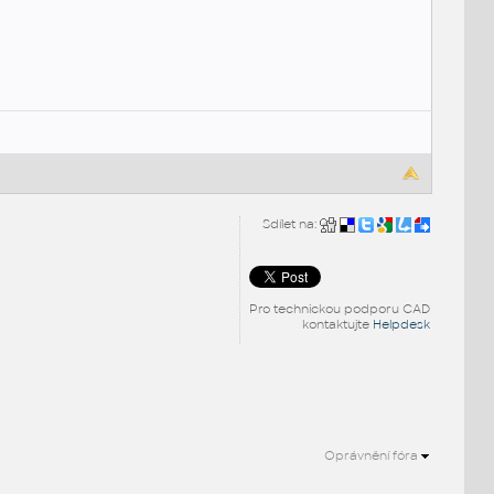
Sdílet na:
Pro technickou podporu CAD
kontaktujte
Helpdesk
Oprávnění fóra