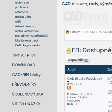
registrace
CAD diskuze, rady, výmě
přihlášení
odhlášení
správa účtu
najít
aktivní témata
archiv konference
Fórum
>
ARKANCE/CAD St
posledních 100 příspěvků
lokality registrací
CAD blogy a média
FB: Dostupněj
TIPY A TRIKY
Odpovědět
DOWNLOAD
Autor
Zp
CAD/BIM bloky
CAD Studio Facebook
Zas
PŘEVODNÍKY
RSS roboti
ŠKOLENÍ/VÝUKA
Přihlášen:
19.pro.2016
Lokalita:
ČR (Pha)
úl
Stav:
Offline
VIDEO UKÁZKY
Bodů:
-5
De
au