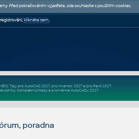
lamy. Před pokračováním vyjadřete, zda souhlasíte s použitím cookies.
 PODPORA | POMOC A RADY
registrováni,
klikněte sem.
.
Z+EN)
. Tipy pro
AutoCAD 2027
, pro
Inventor 2027
a pro
Revit 2027
.
řevodníky
.
Kompletní
příkazy
a
proměnné AutoCADu 2027
.
fórum, poradna