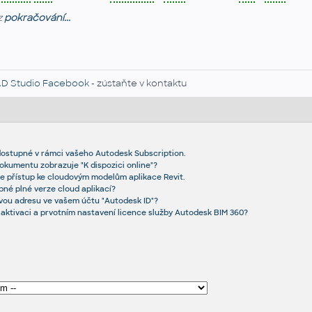
z
pokračování...
D Studio Facebook
- zústaňte v kontaktu
dostupné v rámci vašeho Autodesk Subscription.
okumentu zobrazuje "K dispozici online"?
te přístup ke cloudovým modelům aplikace Revit.
né plné verze cloud aplikací?
vou adresu ve vašem účtu "Autodesk ID"?
 aktivaci a prvotním nastavení licence služby Autodesk BIM 360?