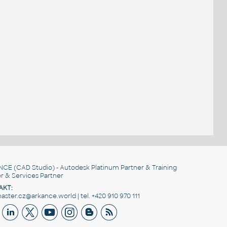
NCE
(CAD Studio) - Autodesk Platinum Partner & Training
r & Services Partner
AKT:
ster.cz@arkance.world | tel. +420 910 970 111