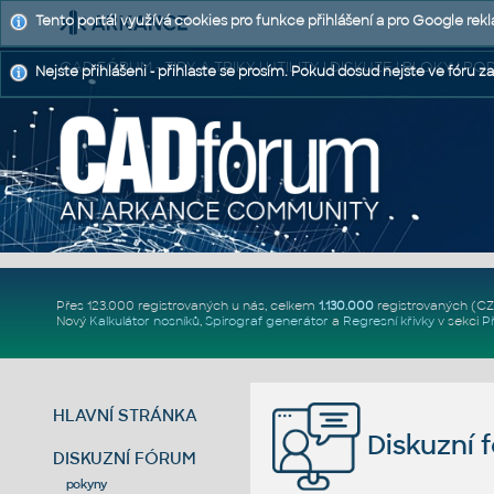
Tento portál využívá cookies pro funkce přihlášení a pro Google rek
CAD FÓRUM - TIPY A TRIKY | UTILITY | DISKUZE | BLOKY |
Nejste přihlášeni - přihlaste se prosím. Pokud dosud nejste ve fóru za
Přes 123.000 registrovaných u nás, celkem
1.130.000
registrovaných (C
Nový
Kalkulátor nosníků
,
Spirograf generátor
a
Regresní křivky
v sekci
P
HLAVNÍ STRÁNKA
Diskuzní 
DISKUZNÍ FÓRUM
pokyny