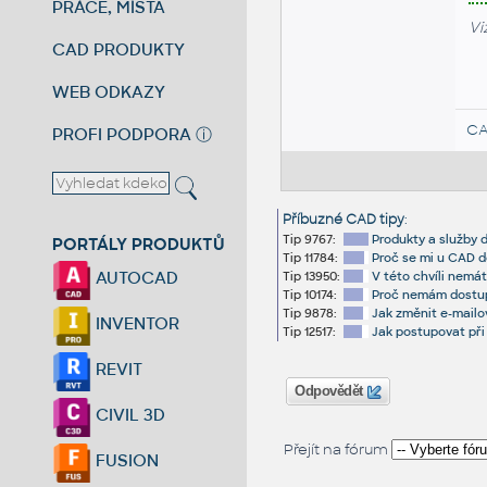
PRÁCE, MÍSTA
Vi
CAD PRODUKTY
WEB ODKAZY
CA
PROFI PODPORA
ⓘ
Příbuzné CAD tipy
:
Tip 9767:
Produkty a služby 
PORTÁLY PRODUKTŮ
Tip 11784:
Proč se mi u CAD d
AUTOCAD
Tip 13950:
V této chvíli nemá
Tip 10174:
Proč nemám dostup
Tip 9878:
Jak změnit e-mailo
INVENTOR
Tip 12517:
Jak postupovat při
REVIT
Odpovědět
CIVIL 3D
Přejít na fórum
FUSION