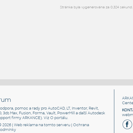
Stránka byla vygenerována za 0,324 sekund.
rum
ARKA
Cente
, podpora, pomoc a rady pro AutoCAD, LT, Inventor, Revit,
KONT
3D, 3ds Max, Fusion, Forma, Vault, PowerMill a další Autodesk
webma
support firmy ARKANCE). Viz
O portálu
.
© 2026 |
Web reklama
na tomto serveru |
Ochrana
podmínky