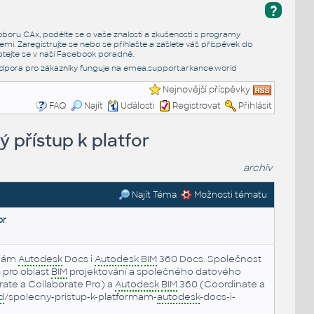
?
e oboru CAx, podělte se o vaše znalosti a zkušenosti s programy
emi. Zaregistrujte se nebo se přihlašte a zašlete váš příspěvek do
tejte se v naší
Facebook poradně
.
dpora pro zákazníky funguje na
emea.support.arkance.world
Nejnovější příspěvky
FAQ
Najít
Události
Registrovat
Přihlásit
 přístup k platfor
archiv
Najít Téma
Možnosti tématu
or
rmám
Autodesk
Docs i
Autodesk
BIM
360 Docs. Společnost
 pro oblast
BIM
projektování a společného datového
ate a Collaborate Pro) a
Autodesk
BIM
360 (Coordinate a
d
/spolecny-pristup-k-platformam-
autodesk
-docs-i-