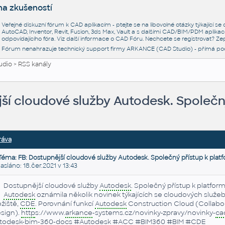
na zkušeností
Veřejné diskuzní fórum k CAD aplikacím - ptejte se na libovolné otázky týkající s
AutoCAD, Inventor, Revit, Fusion, 3ds Max, Vault a s dalšími CAD/BIM/PDM aplikac
odpovídajícího fóra. Viz další informace o
CAD Fóru
. Nechcete se registrovat? Zep
Fórum nenahrazuje technický support firmy ARKANCE (CAD Studio) - přímá po
udio
>
RSS kanály
ší cloudové služby Autodesk. Společný
ráva
Téma: FB: Dostupnější cloudové služby Autodesk. Společný přístup k platf
láno: 18.čer.2021 v 13:43
Dostupnější cloudové služby
Autodesk
. Společný přístup k platfo
Autodesk
oznámila několik novinek týkajících se cloudových služeb
ožiště,
CDE
. Porovnání funkcí
Autodesk
Construction Cloud (Collabor
sign).
http
s://www.
arkance
-systems.cz/novinky-zpravy/novinky-
ca
todesk
-
bim
-360-docs #
Autodesk
#
ACC
#BIM360 #
BIM
#
CDE