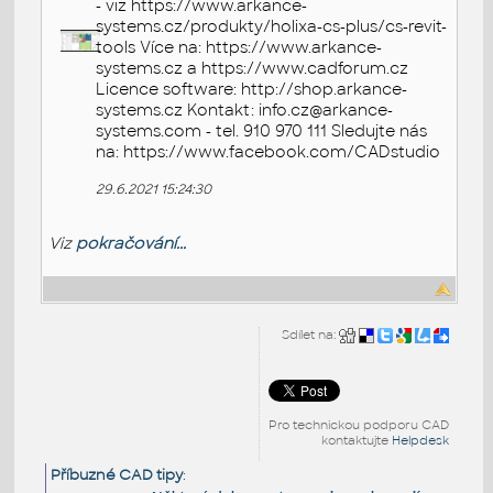
- viz https://www.arkance-
systems.cz/produkty/holixa-cs-plus/cs-revit-
tools Více na: https://www.arkance-
systems.cz a https://www.cadforum.cz
Licence software: http://shop.arkance-
systems.cz Kontakt: info.cz@arkance-
systems.com - tel. 910 970 111 Sledujte nás
na: https://www.facebook.com/CADstudio
29.6.2021 15:24:30
Viz
pokračování...
Sdílet na:
Pro technickou podporu CAD
kontaktujte
Helpdesk
Příbuzné CAD tipy
: