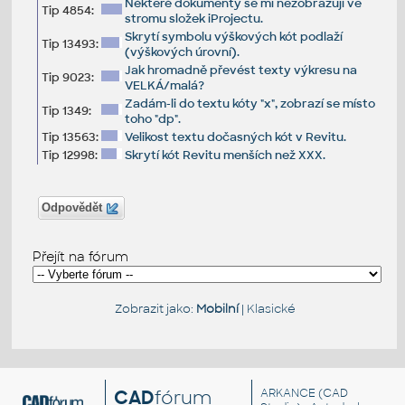
Některé dokumenty se mi nezobrazují ve
Tip 4854:
stromu složek iProjectu.
Skrytí symbolu výškových kót podlaží
Tip 13493:
(výškových úrovní).
Jak hromadně převést texty výkresu na
Tip 9023:
VELKÁ/malá?
Zadám-li do textu kóty "x", zobrazí se místo
Tip 1349:
toho "dp".
Tip 13563:
Velikost textu dočasných kót v Revitu.
Tip 12998:
Skrytí kót Revitu menších než XXX.
Odpovědět
Přejít na fórum
Zobrazit jako:
Mobilní
|
Klasické
CAD
fórum
ARKANCE
(CAD