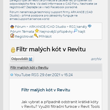
Zaregistrujte se nebo se přihlašte a zašlete váš příspěvek do
odpovídajícího fóra. Viz další informace o
CAD Fóru
. Nechcete se
registrovat? Zeptejte se v naší
Facebook poradně
.
Fórum nenahrazuje technický support firmy ARKANCE (CAD
Studio) - přímá podpora pro zákazníky funguje na
emea.support.arkance.world
Fórum
>
ARKANCE/CAD Studio
>
RSS kanály
Fórum Témata
Nejnovější příspěvky
Najít
Registrovat
Přihlásit
Filtr malých kót v Revitu
archiv
Odpovědět
Filtr malých kót v Revitu
YouTube RSS
29.čer.2021 v 15:24
Filtr malých kót v Revitu
Jak vybrat a případně odstranit krátké kóty
v Revitu? Využití filtrační funkce v Revit Tools