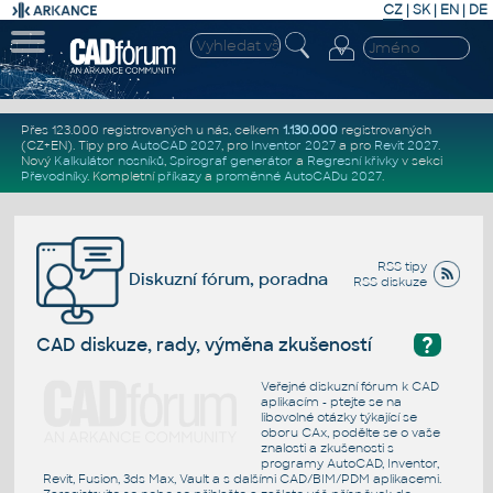
CZ
|
SK
|
EN
|
DE
Přes 123.000 registrovaných u nás, celkem
1.130.000
registrovaných
(CZ+EN)
. Tipy pro
AutoCAD 2027
, pro
Inventor 2027
a pro
Revit 2027
.
Nový
Kalkulátor nosníků
,
Spirograf generátor
a
Regresní křivky
v sekci
Převodníky
.
Kompletní
příkazy
a
proměnné AutoCADu 2027
.
RSS tipy
Diskuzní fórum, poradna
RSS diskuze
?
CAD diskuze, rady, výměna zkušeností
Veřejné diskuzní fórum k CAD
aplikacím - ptejte se na
libovolné otázky týkající se
oboru CAx, podělte se o vaše
znalosti a zkušenosti s
programy AutoCAD, Inventor,
Revit, Fusion, 3ds Max, Vault a s dalšími CAD/BIM/PDM aplikacemi.