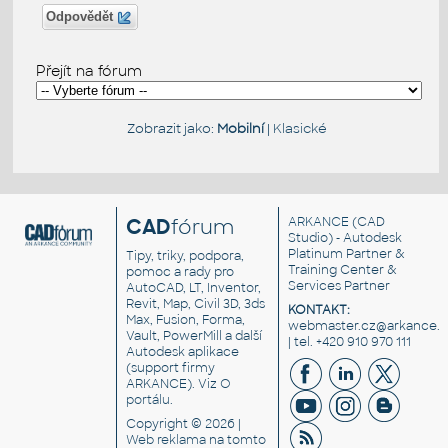
Odpovědět
Přejít na fórum
Zobrazit jako:
Mobilní
|
Klasické
CAD
fórum
ARKANCE
(CAD
Studio) - Autodesk
Platinum Partner &
Tipy, triky, podpora,
Training Center &
pomoc a rady pro
Services Partner
AutoCAD, LT, Inventor,
Revit, Map, Civil 3D, 3ds
KONTAKT:
Max, Fusion, Forma,
webmaster.cz@arkance.w
Vault, PowerMill a další
| tel. +420 910 970 111
Autodesk aplikace
(support firmy
ARKANCE). Viz
O
portálu
.
Copyright © 2026 |
Web reklama
na tomto