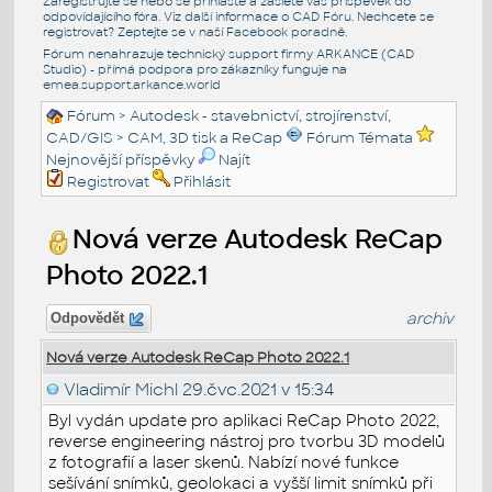
Zaregistrujte se nebo se přihlašte a zašlete váš příspěvek do
odpovídajícího fóra. Viz další informace o
CAD Fóru
. Nechcete se
registrovat? Zeptejte se v naší
Facebook poradně
.
Fórum nenahrazuje technický support firmy ARKANCE (CAD
Studio) - přímá podpora pro zákazníky funguje na
emea.support.arkance.world
Fórum
>
Autodesk - stavebnictví, strojírenství,
CAD/GIS
>
CAM, 3D tisk a ReCap
Fórum Témata
Nejnovější příspěvky
Najít
Registrovat
Přihlásit
Nová verze Autodesk ReCap
Photo 2022.1
archiv
Odpovědět
Nová verze Autodesk ReCap Photo 2022.1
Vladimír Michl
29.čvc.2021 v 15:34
Byl vydán update pro aplikaci ReCap Photo 2022,
reverse engineering nástroj pro tvorbu 3D modelů
z fotografií a laser skenů. Nabízí nové funkce
sešívání snímků, geolokaci a vyšší limit snímků při