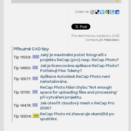
Sdílet na:
Pro technickou podporu CAD
kontaktujte
Helpdesk
Příbuzné CAD tipy
:
Jaký je maximální počet fotografií v
Tip 11559:
projektu ReCap (pro) resp. ReCap Photo?
Jak je licencována aplikace ReCap Photo?
Tip 14160:
Potřebuji Flex Tokeny?
Aplikace Autodesk ReCap Photo není
Tip 12677:
nainstalována.
ReCap Photo hlásí chybu "Not enough
Tip 12791:
space for uploading files and processing"
při vytváření projektu.
Jak otevřít cloudový mesh v ReCap Pro
Tip 14474:
2026?
ReCap Photo mi zhavaruje okamžitě po
Tip 12204:
spuštění.