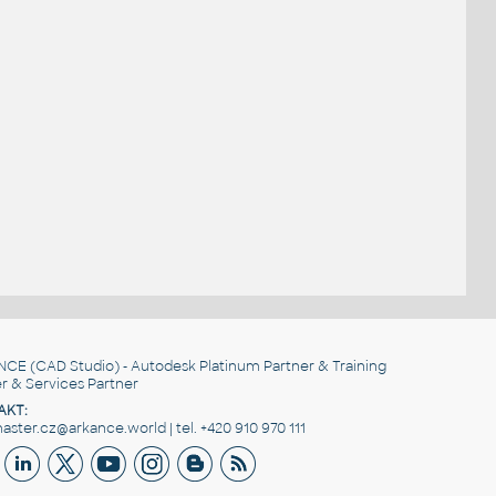
NCE
(CAD Studio) - Autodesk Platinum Partner & Training
r & Services Partner
AKT:
ster.cz@arkance.world | tel. +420 910 970 111