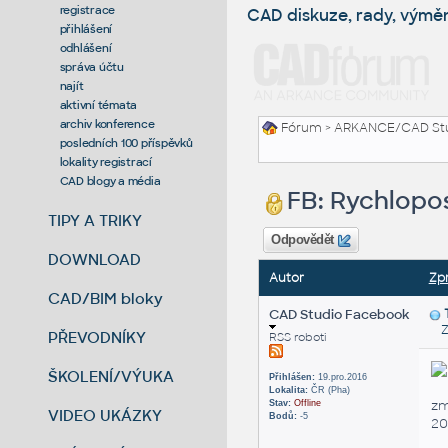
registrace
CAD diskuze, rady, výmě
přihlášení
odhlášení
správa účtu
najít
aktivní témata
archiv konference
Fórum
>
ARKANCE/CAD St
posledních 100 příspěvků
lokality registrací
CAD blogy a média
FB: Rychlopo
TIPY A TRIKY
Odpovědět
DOWNLOAD
Autor
Zp
CAD/BIM bloky
CAD Studio Facebook
Zas
PŘEVODNÍKY
RSS roboti
ŠKOLENÍ/VÝUKA
Přihlášen:
19.pro.2016
Lokalita:
ČR (Pha)
zm
Stav:
Offline
VIDEO UKÁZKY
Bodů:
-5
20