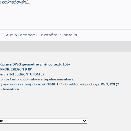
z
pokračování...
D Studio Facebook
- zústaňte v kontaktu
: úprava DWG geometrie změnou textu kóty.
RROR: EREGEN 9 19"
oměnná INTELLIGENTUPDATE?
loh ve Fusion 360 - silové a tepelné namáhání.
vý výkres či rastrový obrázek (BMP, TIF) do vektorové podoby (DWG, DXF)?
 v Inventoru.