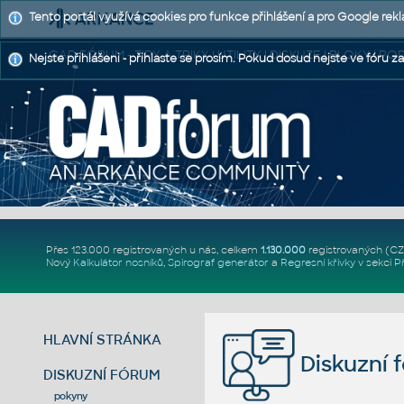
Tento portál využívá cookies pro funkce přihlášení a pro Google rek
CAD FÓRUM - TIPY A TRIKY | UTILITY | DISKUZE | BLOKY |
Nejste přihlášeni - přihlaste se prosím. Pokud dosud nejste ve fóru za
Přes 123.000 registrovaných u nás, celkem
1.130.000
registrovaných (C
Nový
Kalkulátor nosníků
,
Spirograf generátor
a
Regresní křivky
v sekci
P
HLAVNÍ STRÁNKA
Diskuzní 
DISKUZNÍ FÓRUM
pokyny