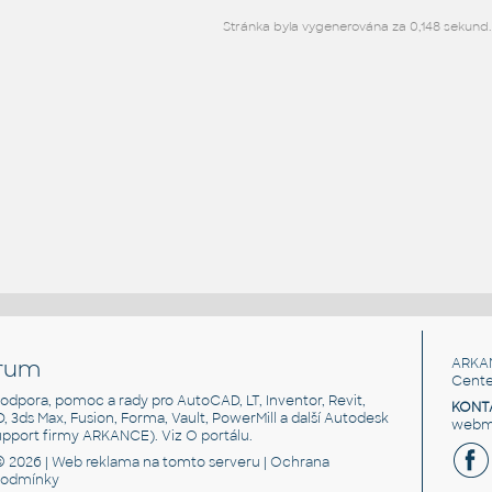
Stránka byla vygenerována za 0,148 sekund.
rum
ARKA
Cente
, podpora, pomoc a rady pro AutoCAD, LT, Inventor, Revit,
KONT
3D, 3ds Max, Fusion, Forma, Vault, PowerMill a další Autodesk
webma
support firmy ARKANCE). Viz
O portálu
.
© 2026 |
Web reklama
na tomto serveru |
Ochrana
podmínky