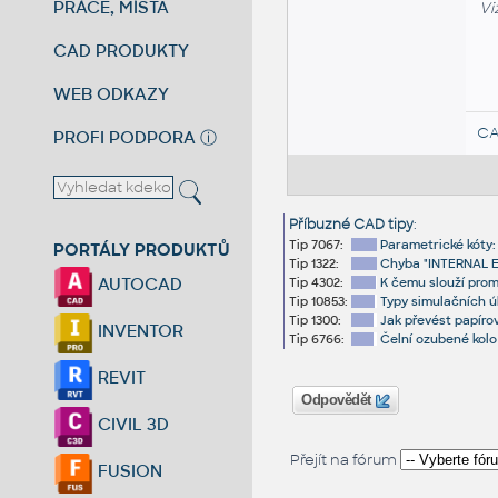
PRÁCE, MÍSTA
Vi
CAD PRODUKTY
WEB ODKAZY
CA
PROFI PODPORA
ⓘ
Příbuzné CAD tipy
:
Tip 7067:
Parametrické kóty
PORTÁLY PRODUKTŮ
Tip 1322:
Chyba "INTERNAL E
AUTOCAD
Tip 4302:
K čemu slouží pr
Tip 10853:
Typy simulačních ú
Tip 1300:
Jak převést papíro
INVENTOR
Tip 6766:
Čelní ozubené kolo
REVIT
Odpovědět
CIVIL 3D
Přejít na fórum
FUSION