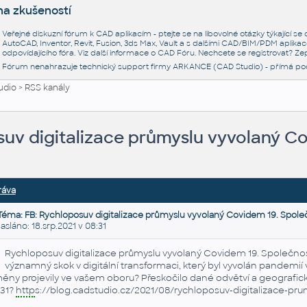
na zkušeností
Veřejné diskuzní fórum k CAD aplikacím - ptejte se na libovolné otázky týkající s
AutoCAD, Inventor, Revit, Fusion, 3ds Max, Vault a s dalšími CAD/BIM/PDM aplikac
odpovídajícího fóra. Viz další informace o
CAD Fóru
. Nechcete se registrovat? Zep
Fórum nenahrazuje technický support firmy ARKANCE (CAD Studio) - přímá po
udio
>
RSS kanály
suv digitalizace průmyslu vyvolaný C
ráva
Téma: FB: Rychloposuv digitalizace průmyslu vyvolaný Covidem 19. Spole
láno: 18.srp.2021 v 08:31
Rychloposuv digitalizace průmyslu vyvolaný Covidem 19. Společno
významný skok v digitální transformaci, který byl vyvolán pandemií 
ěny projevily ve vašem oboru? Přeskočilo dané odvětví a geografick
31?
http
s://blog.cadstudio.cz/2021/08/rychloposuv-digitalizace-pru