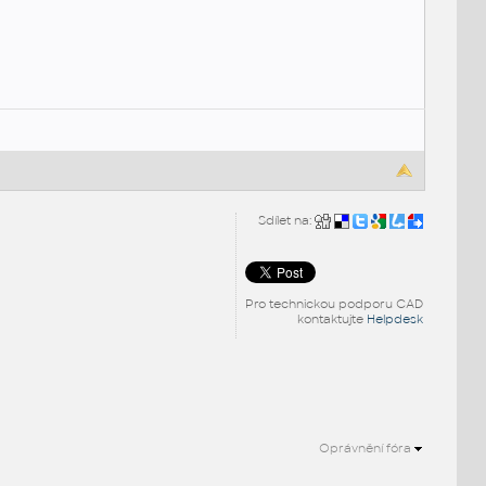
Sdílet na:
Pro technickou podporu CAD
kontaktujte
Helpdesk
Oprávnění fóra