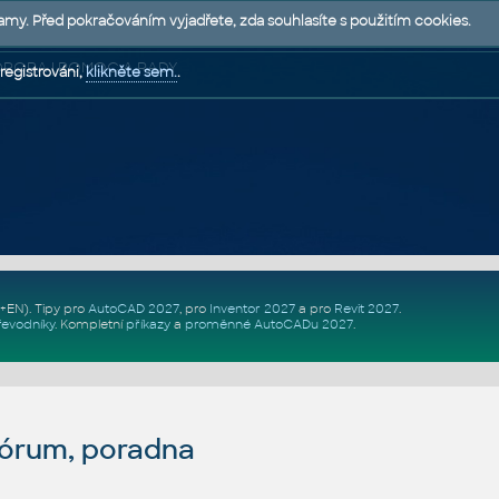
lamy. Před pokračováním vyjadřete, zda souhlasíte s použitím cookies.
 PODPORA | POMOC A RADY
registrováni,
klikněte sem.
.
Z+EN)
. Tipy pro
AutoCAD 2027
, pro
Inventor 2027
a pro
Revit 2027
.
řevodníky
.
Kompletní
příkazy
a
proměnné AutoCADu 2027
.
fórum, poradna