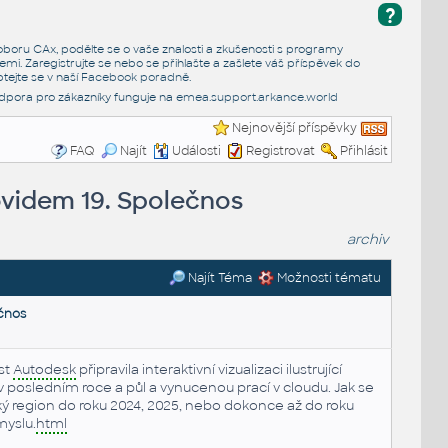
?
e oboru CAx, podělte se o vaše znalosti a zkušenosti s programy
emi. Zaregistrujte se nebo se přihlašte a zašlete váš příspěvek do
tejte se v naší
Facebook poradně
.
dpora pro zákazníky funguje na
emea.support.arkance.world
Nejnovější příspěvky
FAQ
Najít
Události
Registrovat
Přihlásit
ovidem 19. Společnos
archiv
Najít Téma
Možnosti tématu
čnos
st
Autodesk
připravila interaktivní vizualizaci ilustrující
v posledním roce a půl a vynucenou prací v cloudu. Jak se
ý region do roku 2024, 2025, nebo dokonce až do roku
myslu.
html