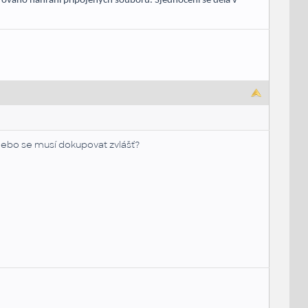
ováno nahrání připojených souborů. Sjednocení se dělá v
nebo se musí dokupovat zvlášť?