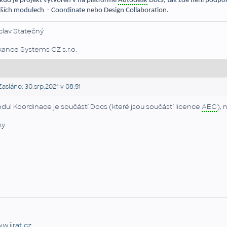
kud je projekt vytvořen v na platformě
Autodesk
Docs, tak zde není podpor
lších modulech - Coordinate nebo Design Collaboration.
clav Statečný
kance Systems CZ s.r.o.
asláno: 30.srp.2021 v 08:51
dul Koordinace je součástí Docs (které jsou součástí licence
AEC
), 
ky
w.jirat.cz