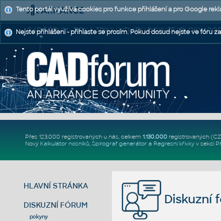
Tento portál využívá cookies pro funkce přihlášení a pro Google rek
CAD FÓRUM - TIPY A TRIKY | UTILITY | DISKUZE | BLOKY |
Nejste přihlášeni - přihlaste se prosím. Pokud dosud nejste ve fóru za
Přes 123.000 registrovaných u nás, celkem
1.130.000
registrovaných (C
Nový
Kalkulátor nosníků
,
Spirograf generátor
a
Regresní křivky
v sekci
P
HLAVNÍ STRÁNKA
Diskuzní 
DISKUZNÍ FÓRUM
pokyny