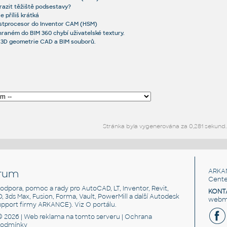
razit těžiště podsestavy?
e příliš krátká
ostprocesor do Inventor CAM (HSM)
raném do BIM 360 chybí uživatelské textury.
í 3D geometrie CAD a BIM souborů.
Stránka byla vygenerována za 0,281 sekund.
rum
ARKA
Cente
, podpora, pomoc a rady pro AutoCAD, LT, Inventor, Revit,
KONT
3D, 3ds Max, Fusion, Forma, Vault, PowerMill a další Autodesk
webma
support firmy ARKANCE). Viz
O portálu
.
© 2026 |
Web reklama
na tomto serveru |
Ochrana
podmínky