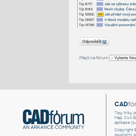
Tip 8717:
Jak ve výkresu zob
Tip 8143:
Revit chyba: Čára j
Tip 12502:
Jak přidat nový p
Tip 13057:
V Revit modelu nah
Tip 13798:
Vizuální porovnán
Odpovědět
Přejít na fórum
CAD
fó
Tipy, triky
Map, Civil 
aplikace (
Copyright 
soukromí, 