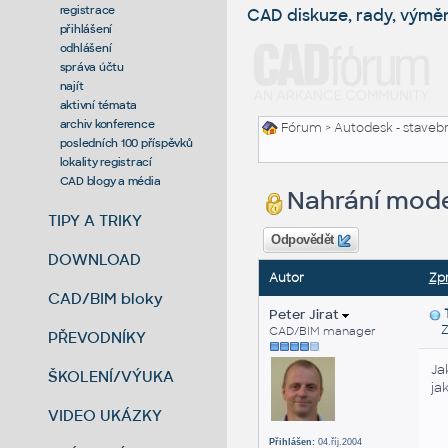
registrace
CAD diskuze, rady, výmě
přihlášení
odhlášení
správa účtu
najít
aktivní témata
archiv konference
Fórum
>
Autodesk - stavebni
posledních 100 příspěvků
lokality registrací
CAD blogy a média
Nahrání mode
TIPY A TRIKY
Odpovědět
DOWNLOAD
Autor
Zp
CAD/BIM bloky
Peter Jirat
Zas
CAD/BIM manager
PŘEVODNÍKY
Ja
ŠKOLENÍ/VÝUKA
ja
VIDEO UKÁZKY
Přihlášen:
04.říj.2004