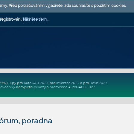
lamy. Před pokračováním vyjadřete, zda souhlasíte s použitím cookies.
 PODPORA | POMOC A RADY
registrováni,
klikněte sem.
.
Z+EN)
. Tipy pro
AutoCAD 2027
, pro
Inventor 2027
a pro
Revit 2027
.
řevodníky
.
Kompletní
příkazy
a
proměnné AutoCADu 2027
.
fórum, poradna