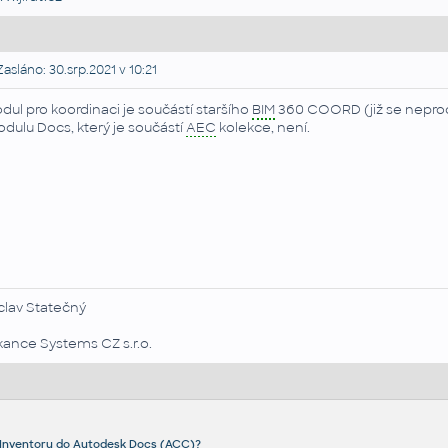
asláno: 30.srp.2021 v 10:21
dul pro koordinaci je součástí staršího
BIM
360 COORD (již se nepro
dulu Docs, který je součástí
AEC
kolekce, není.
clav Statečný
kance Systems CZ s.r.o.
u Inventoru do Autodesk Docs (ACC)?