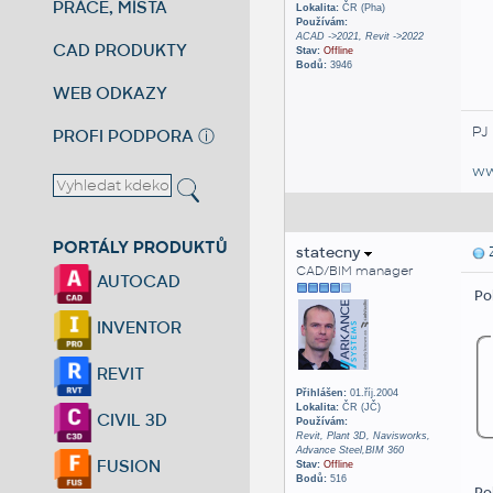
PRÁCE, MÍSTA
Lokalita:
ČR (Pha)
Používám:
ACAD ->2021, Revit ->2022
CAD PRODUKTY
Stav:
Offline
Bodů:
3946
WEB ODKAZY
PJ
PROFI PODPORA
ⓘ
ww
PORTÁLY PRODUKTŮ
statecny
Z
CAD/BIM manager
AUTOCAD
Po
INVENTOR
REVIT
Přihlášen:
01.říj.2004
Lokalita:
ČR (JČ)
CIVIL 3D
Používám:
Revit, Plant 3D, Navisworks,
Advance Steel,BIM 360
FUSION
Stav:
Offline
Bodů:
516