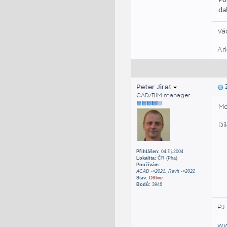
Po
da
Vá
Ar
Peter Jirat
Z
CAD/BIM manager
Mo
Dí
Přihlášen:
04.říj.2004
Lokalita:
ČR (Pha)
Používám:
ACAD ->2021, Revit ->2022
Stav:
Offline
Bodů:
3946
PJ
ww