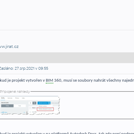
w.jirat.cz
asláno: 27.srp.2021 v 09:55
kud je projekt vytvořen v
BIM
360, musí se soubory nahrát všechny najedn
Připojené náhledy