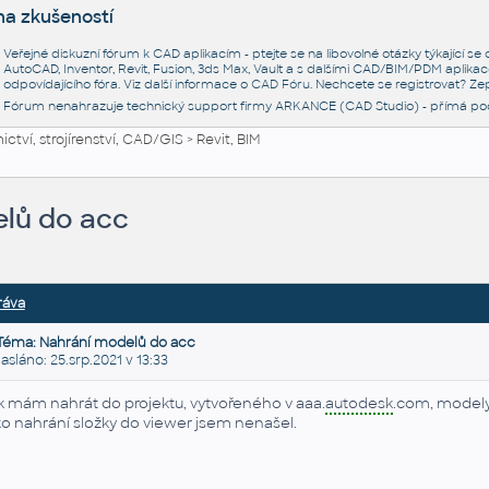
na zkušeností
Veřejné diskuzní fórum k CAD aplikacím - ptejte se na libovolné otázky týkající s
AutoCAD, Inventor, Revit, Fusion, 3ds Max, Vault a s dalšími CAD/BIM/PDM aplikac
odpovídajícího fóra. Viz další informace o
CAD Fóru
. Nechcete se registrovat? Zep
Fórum nenahrazuje technický support firmy ARKANCE (CAD Studio) - přímá po
ctví, strojírenství, CAD/GIS
>
Revit, BIM
lů do acc
ráva
Téma: Nahrání modelů do acc
láno: 25.srp.2021 v 13:33
k mám nahrát do projektu, vytvořeného v aaa.
autodesk
.com, model
ko nahrání složky do viewer jsem nenašel.