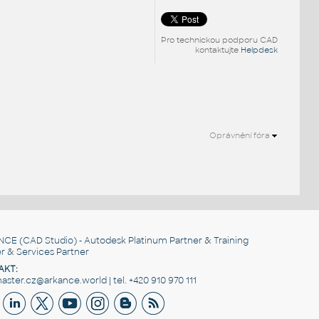
Pro technickou podporu CAD
kontaktujte
Helpdesk
Oprávnění fóra
NCE
(CAD Studio) - Autodesk Platinum Partner & Training
r & Services Partner
AKT:
ster.cz@arkance.world | tel. +420 910 970 111