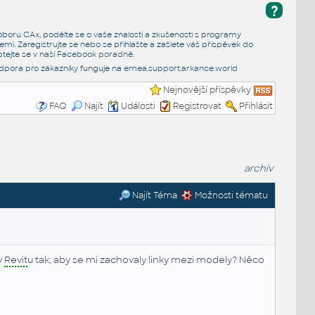
?
e oboru CAx, podělte se o vaše znalosti a zkušenosti s programy
emi. Zaregistrujte se nebo se přihlašte a zašlete váš příspěvek do
tejte se v naší
Facebook poradně
.
dpora pro zákazníky funguje na
emea.support.arkance.world
Nejnovější příspěvky
FAQ
Najít
Události
Registrovat
Přihlásit
archiv
Najít Téma
Možnosti tématu
y
Revit
u tak, aby se mi zachovaly linky mezi modely? Něco