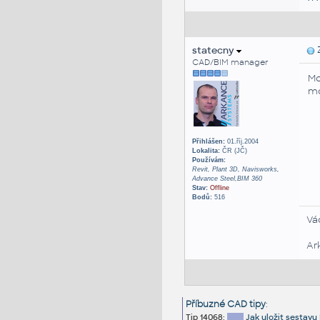
statecny
Z
CAD/BIM manager
Mo
mo
Přihlášen:
01.říj.2004
Lokalita:
ČR (JČ)
Používám:
Revit, Plant 3D, Navisworks,
Advance Steel,BIM 360
Stav:
Offline
Bodů:
516
Vá
Ar
Příbuzné CAD tipy
:
Tip 14068:
Jak uložit sestav