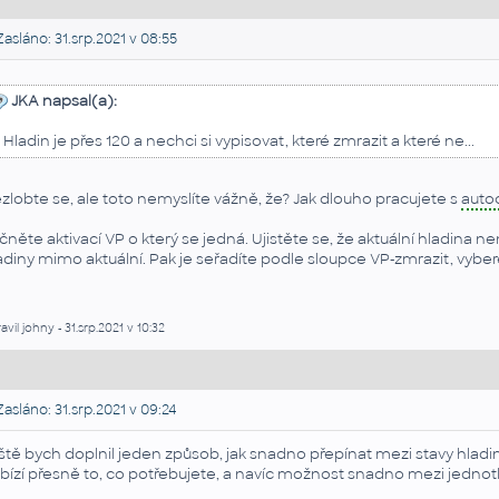
asláno: 31.srp.2021 v 08:55
JKA napsal(a):
.. Hladin je přes 120 a nechci si vypisovat, které zmrazit a které ne...
zlobte se, ale toto nemyslíte vážně, že? Jak dlouho pracujete s
auto
čněte aktivací VP o který se jedná. Ujistěte se, že aktuální hladina
adiny mimo aktuální. Pak je seřadíte podle sloupce VP-zmrazit, vybe
.
avil johny - 31.srp.2021 v 10:32
asláno: 31.srp.2021 v 09:24
ště bych doplnil jeden způsob, jak snadno přepínat mezi stavy hladin
bízí přesně to, co potřebujete, a navíc možnost snadno mezi jednot