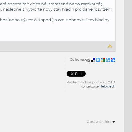
 které chcete mít viditelné, zmrazené nebo zamknuté).
; následně si vytvořte nový stav hladin pro dané rozvržení,
zí nebo Výkres č. 1 apod.) a zvolit obnovit. Stav hladiny
Sdílet na:
Pro technickou podporu CAD
kontaktujte
Helpdesk
Oprávnění fóra