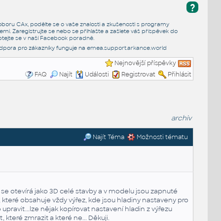
?
e oboru CAx, podělte se o vaše znalosti a zkušenosti s programy
emi. Zaregistrujte se nebo se přihlašte a zašlete váš příspěvek do
tejte se v naší
Facebook poradně
.
dpora pro zákazníky funguje na
emea.support.arkance.world
Nejnovější příspěvky
FAQ
Najít
Události
Registrovat
Přihlásit
archiv
Najít Téma
Možnosti tématu
se otevírá jako 3D celé stavby a v modelu jsou zapnuté
 které obsahuje vždy výřez, kde jsou hladiny nastaveny pro
pravit...lze nějak kopírovat nastavení hladin z výřezu
které zmrazit a které ne... Děkuji.