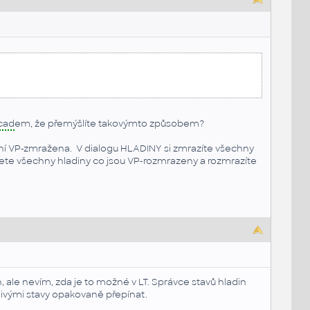
cad
em, že přemýšlíte takovýmto způsobem?
 není VP-zmražena. V dialogu HLADINY si zmrazíte všechny
rete všechny hladiny co jsou VP-rozmrazeny a rozmrazíte
, ale nevím, zda je to možné v LT. Správce stavů hladin
livými stavy opakovaně přepínat.