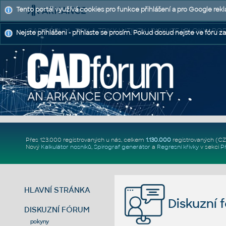
Tento portál využívá cookies pro funkce přihlášení a pro Google rek
CAD FÓRUM - TIPY A TRIKY | UTILITY | DISKUZE | BLOKY |
Nejste přihlášeni - přihlaste se prosím. Pokud dosud nejste ve fóru za
Přes 123.000 registrovaných u nás, celkem
1.130.000
registrovaných (C
Nový
Kalkulátor nosníků
,
Spirograf generátor
a
Regresní křivky
v sekci
P
HLAVNÍ STRÁNKA
Diskuzní 
DISKUZNÍ FÓRUM
pokyny