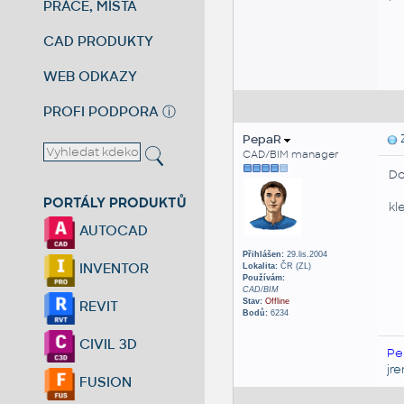
PRÁCE, MÍSTA
CAD PRODUKTY
WEB ODKAZY
PROFI PODPORA
ⓘ
PepaR
Z
CAD/BIM manager
Do
PORTÁLY PRODUKTŮ
kl
AUTOCAD
Přihlášen:
29.lis.2004
INVENTOR
Lokalita:
ČR (ZL)
Používám:
CAD/BIM
Stav:
Offline
REVIT
Bodů:
6234
CIVIL 3D
Pe
jr
FUSION