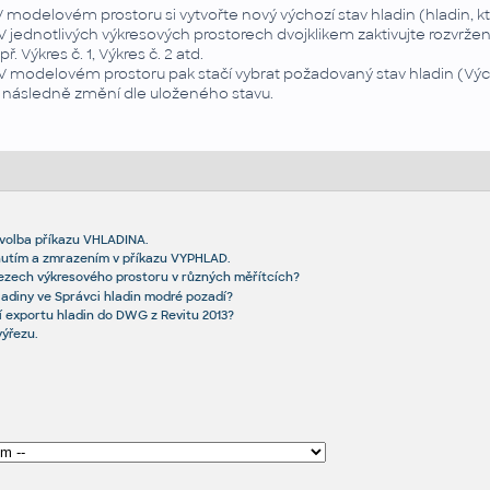
 V modelovém prostoru si vytvořte nový výchozí stav hladin (hladin,
 V jednotlivých výkresových prostorech dvojklikem zaktivujte rozvržení
př. Výkres č. 1, Výkres č. 2 atd.
 V modelovém prostoru pak stačí vybrat požadovaný stav hladin (Výcho
 následně změní dle uloženého stavu.
olba příkazu VHLADINA.
nutím a zmrazením v příkazu VYPHLAD.
řezech výkresového prostoru v různých měřítcích?
ladiny ve Správci hladin modré pozadí?
í exportu hladin do DWG z Revitu 2013?
výřezu.