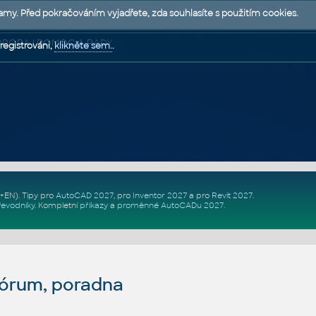
lamy. Před pokračováním vyjadřete, zda souhlasíte s použitím cookies.
 PODPORA | POMOC A RADY
registrováni,
klikněte sem.
.
Z+EN)
. Tipy pro
AutoCAD 2027
, pro
Inventor 2027
a pro
Revit 2027
.
řevodníky
.
Kompletní
příkazy
a
proměnné AutoCADu 2027
.
fórum, poradna