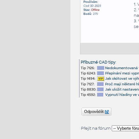
Používám:
1.
Civil 3D 2023
2.
Stav:
Offline
Bodů:
275
na
3.
se
Příbuzné CAD tipy
:
Tip 7126:
Nedokumentovaná v
Tip 6243:
Přepínání mezi vyp
Tip 1494:
Jak okótovat ve vý
Tip 7127:
Proč mají některé h
Tip 8830:
Jak uložit nastaven
Tip 4592:
Vypnutí hladiny ve 
Odpovědět
Přejít na fórum