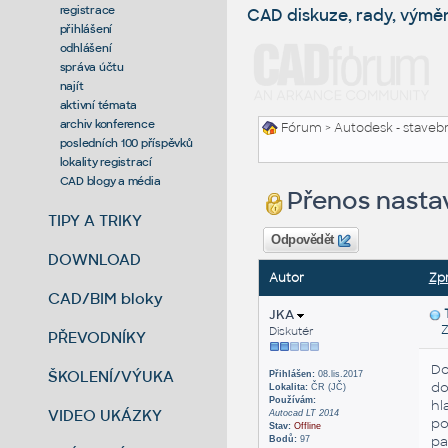
registrace
CAD diskuze, rady, výmě
přihlášení
odhlášení
správa účtu
najít
aktivní témata
archiv konference
Fórum
>
Autodesk - stavebni
posledních 100 příspěvků
lokality registrací
CAD blogy a média
Přenos nastav
TIPY A TRIKY
Odpovědět
DOWNLOAD
Autor
Zp
CAD/BIM bloky
JKA
Zas
Diskutér
PŘEVODNÍKY
Do
ŠKOLENÍ/VÝUKA
Přihlášen:
08.lis.2017
do
Lokalita:
ČR (JČ)
Používám:
hl
VIDEO UKÁZKY
Autocad LT 2014
po
Stav:
Offline
pa
Bodů:
97