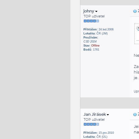
johny
Z
TOP uživatel
Přihlášen:
24.led.2006
Lokalita:
ČR (JM)
Používám:
.
C3D 2024
Stav:
Offline
Bodů:
1761
Ne
Za
hl
je
Upr
Jan Jirásek
Z
TOP uživatel
Je
na
Přihlášen:
15.pro.2010
Lokalita:
ČR (ÚL)