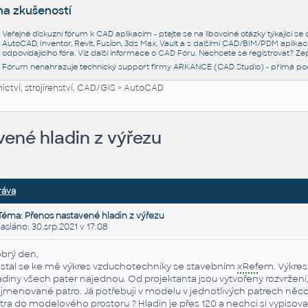
na zkušeností
Veřejné diskuzní fórum k CAD aplikacím - ptejte se na libovolné otázky týkající s
AutoCAD, Inventor, Revit, Fusion, 3ds Max, Vault a s dalšími CAD/BIM/PDM aplikac
odpovídajícího fóra. Viz další informace o
CAD Fóru
. Nechcete se registrovat? Zep
Fórum nenahrazuje technický support firmy ARKANCE (CAD Studio) - přímá po
ctví, strojírenství, CAD/GIS
>
AutoCAD
ené hladin z výřezu
ráva
Téma: Přenos nastavené hladin z výřezu
láno: 30.srp.2021 v 17:08
brý den,
stal se ke mě výkres vzduchotechniky se stavebním
xRef
em. Výkres 
adiny všech pater najednou. Od projektanta jsou vytvořeny rozvržení,
jmenované patro. Já potřebuji v modelu v jednotlivých patrech něco u
tra do modelového prostoru ? Hladin je přes 120 a nechci si vypisovat, 