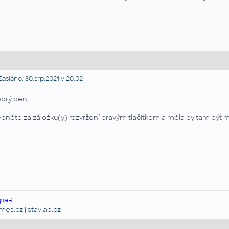
asláno: 30.srp.2021 v 20:02
brý den,
epněte za záložku(y) rozvržení pravým tlačítkem a měla by tam být 
paR
emes.cz
|
stavlab.cz