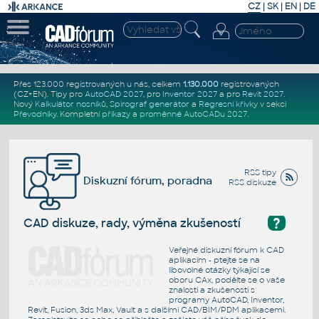
CZ
|
SK
|
EN
|
DE
Přes 123.000 registrovaných u nás, celkem
1.130.000
registrovaných
(CZ+EN)
. Tipy pro
AutoCAD 2027
, pro
Inventor 2027
a pro
Revit 2027
.
Nový
Kalkulátor nosníků
,
Spirograf generátor
a
Regresní křivky
v sekci
Převodníky
.
Kompletní
příkazy
a
proměnné AutoCADu 2027
.
RSS tipy
Diskuzní fórum, poradna
RSS diskuze
?
CAD diskuze, rady, výměna zkušeností
Veřejné diskuzní fórum k CAD
aplikacím - ptejte se na
libovolné otázky týkající se
oboru CAx, podělte se o vaše
znalosti a zkušenosti s
programy AutoCAD, Inventor,
Revit, Fusion, 3ds Max, Vault a s dalšími CAD/BIM/PDM aplikacemi.