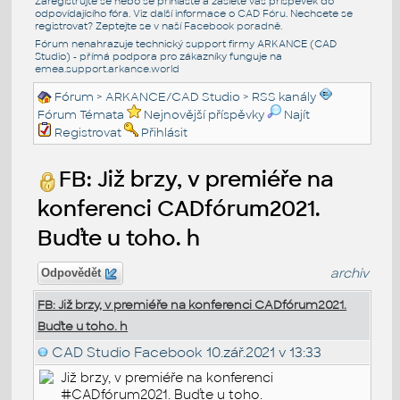
Zaregistrujte se nebo se přihlašte a zašlete váš příspěvek do
odpovídajícího fóra. Viz další informace o
CAD Fóru
. Nechcete se
registrovat? Zeptejte se v naší
Facebook poradně
.
Fórum nenahrazuje technický support firmy ARKANCE (CAD
Studio) - přímá podpora pro zákazníky funguje na
emea.support.arkance.world
Fórum
>
ARKANCE/CAD Studio
>
RSS kanály
Fórum Témata
Nejnovější příspěvky
Najít
Registrovat
Přihlásit
FB: Již brzy, v premiéře na
konferenci CADfórum2021.
Buďte u toho. h
archiv
Odpovědět
FB: Již brzy, v premiéře na konferenci CADfórum2021.
Buďte u toho. h
CAD Studio Facebook
10.zář.2021 v 13:33
Již brzy, v premiéře na konferenci
#CADfórum2021. Buďte u toho.