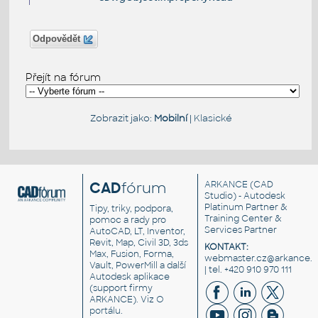
Odpovědět
Přejít na fórum
Zobrazit jako:
Mobilní
|
Klasické
CAD
fórum
ARKANCE
(CAD
Studio) - Autodesk
Platinum Partner &
Tipy, triky, podpora,
Training Center &
pomoc a rady pro
Services Partner
AutoCAD, LT, Inventor,
Revit, Map, Civil 3D, 3ds
KONTAKT:
Max, Fusion, Forma,
webmaster.cz@arkance.w
Vault, PowerMill a další
| tel. +420 910 970 111
Autodesk aplikace
(support firmy
ARKANCE). Viz
O
portálu
.