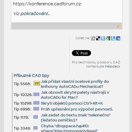
https://konference.cadforum.cz
Viz
pokračování...
Sdílet na:
Pro technickou podporu CAD
kontaktujte
Helpdesk
Příbuzné CAD tipy
:
Jak přidat vlastní ocelové profily do
Tip 5568:
knihovny AutoCADu Mechanical?
Jak obnovit skryté palety nástrojů v
Tip 10026:
AutoCADu for Mac?
Tip 10298:
Skrytí objektů pomocí Ctrl+Alt+H.
Tip 6998:
Práh upřesnění pro výpočet pevnosti.
Jak zadat do textu znak "nekonečno"
Tip 1179:
(ležatou osmičku)?
Chyba "dbqspace.h@410:
Tip 3349:
eDwgObjectImproperlyRead"