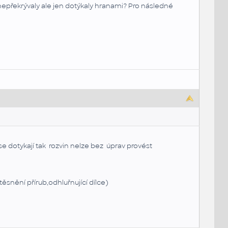
 nepřekrývaly ale jen dotýkaly hranami? Pro následné
se dotykají tak rozvin nelze bez úprav provést
ěsnění přírub,odhluřnující dílce)