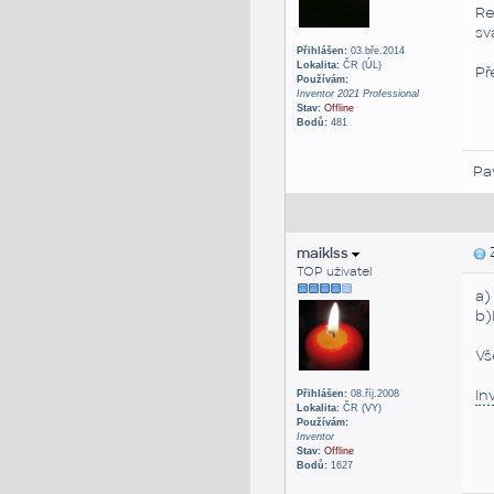
Re
sv
Přihlášen:
03.bře.2014
Lokalita:
ČR (ÚL)
Př
Používám:
Inventor 2021 Professional
Stav:
Offline
Bodů:
481
Pa
maiklss
Z
TOP uživatel
a)
b)
Vš
In
Přihlášen:
08.říj.2008
Lokalita:
ČR (VY)
Používám:
Inventor
Stav:
Offline
Bodů:
1627