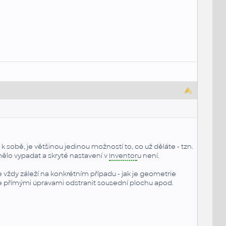
k sobě, je většinou jedinou možností to, co už děláte - tzn.
mělo vypadat a skryté nastavení v
Inventor
u není.
vždy záleží na konkrétním případu - jak je geometrie
e přímými úpravami odstranit sousední plochu apod.