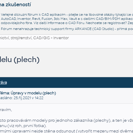
na zkušeností
Veřejné diskuzní fórum k CAD aplikacím - ptejte se na libovolné otázky týkající s
AutoCAD, Inventor, Revit, Fusion, 3ds Max, Vault a s dalšími CAD/BIM/PDM aplikac
odpovídajícího fóra. Viz další informace o
CAD Fóru
. Nechcete se registrovat? Zep
Fórum nenahrazuje technický support firmy ARKANCE (CAD Studio) - přímá po
ctví, strojírenství, CAD/GIS
>
Inventor
elu (plech)
ráva
Téma: Úpravy v modelu (plech)
láno: 25.říj.2021 v 14:22
ravím,
sto pracovávám modely pro jednoho zákazníka (plechy), a ten je vž
anu (viz roh, první fotka).
ímými úpravami nejde stěna odsunout (vytvořit mezeru mezi dvěma h