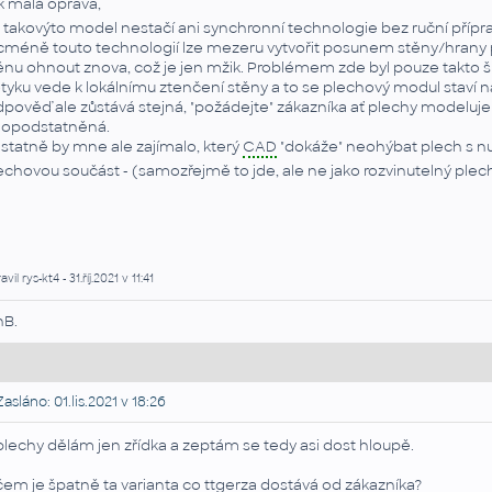
k malá oprava,
 takovýto model nestačí ani synchronní technologie bez ruční přípra
cméně touto technologií lze mezeru vytvořit posunem stěny/hrany přes
ěnu ohnout znova, což je jen mžik. Problémem zde byl pouze takto šp
tyku vede k lokálnímu ztenčení stěny a to se plechový modul staví na
pověď ale zůstává stejná, "požádejte" zákazníka ať plechy modeluje 
opodstatněná.
statně by mne ale zajímalo, který
CAD
"dokáže" neohýbat plech s nul
echovou součást - (samozřejmě to jde, ale ne jako rozvinutelný plech).....
vil rys-kt4 - 31.říj.2021 v 11:41
nB.
asláno: 01.lis.2021 v 18:26
plechy dělám jen zřídka a zeptám se tedy asi dost hloupě.
čem je špatně ta varianta co ttgerza dostává od zákazníka?