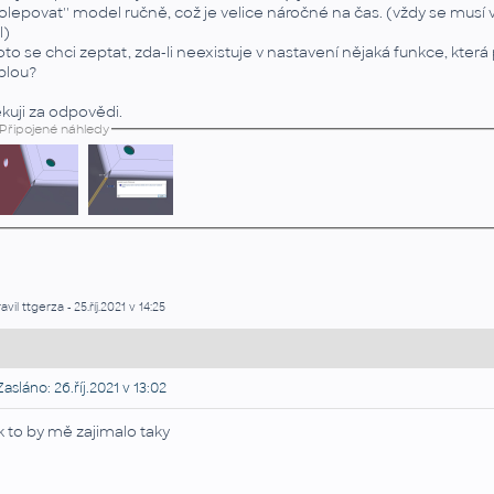
dolepovat'' model ručně, což je velice náročné na čas. (vždy se musí vyř
l)
oto se chci zeptat, zda-li neexistuje v nastavení nějaká funkce, kter
plou?
kuji za odpovědi.
Připojené náhledy
avil ttgerza - 25.říj.2021 v 14:25
asláno: 26.říj.2021 v 13:02
k to by mě zajimalo taky