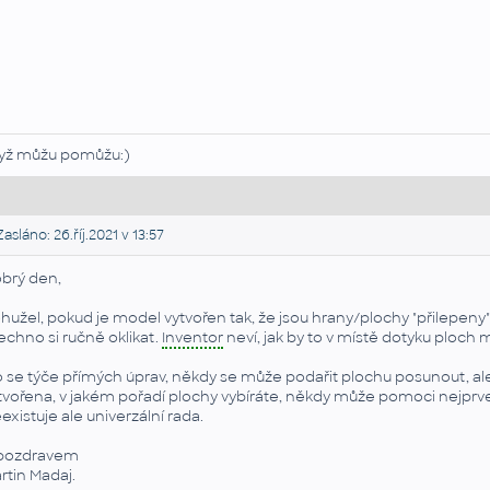
yž můžu pomůžu:)
asláno: 26.říj.2021 v 13:57
brý den,
hužel, pokud je model vytvořen tak, že jsou hrany/plochy "přilepeny" 
echno si ručně oklikat.
Inventor
neví, jak by to v místě dotyku ploch 
 se týče přímých úprav, někdy se může podařit plochu posunout, ale 
tvořena, v jakém pořadí plochy vybíráte, někdy může pomoci nejprv
existuje ale univerzální rada.
pozdravem
rtin Madaj.