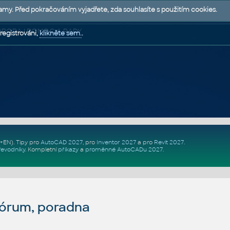
lamy. Před pokračováním vyjadřete, zda souhlasíte s použitím cookies.
 PODPORA | POMOC A RADY
registrováni,
klikněte sem.
.
Z+EN)
. Tipy pro
AutoCAD 2027
, pro
Inventor 2027
a pro
Revit 2027
.
řevodníky
.
Kompletní
příkazy
a
proměnné AutoCADu 2027
.
fórum, poradna