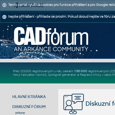
Tento portál využívá cookies pro funkce přihlášení a pro Google rek
CAD FÓRUM - TIPY A TRIKY | UTILITY | DISKUZE | BLOKY |
Nejste přihlášeni - přihlaste se prosím. Pokud dosud nejste ve fóru za
Přes 123.000 registrovaných u nás, celkem
1.130.000
registrovaných (C
Nový
Kalkulátor nosníků
,
Spirograf generátor
a
Regresní křivky
v sekci
P
HLAVNÍ STRÁNKA
Diskuzní 
DISKUZNÍ FÓRUM
pokyny