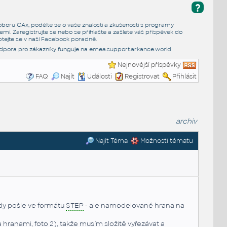
?
e oboru CAx, podělte se o vaše znalosti a zkušenosti s programy
emi. Zaregistrujte se nebo se přihlašte a zašlete váš příspěvek do
tejte se v naší
Facebook poradně
.
dpora pro zákazníky funguje na
emea.support.arkance.world
Nejnovější příspěvky
FAQ
Najít
Události
Registrovat
Přihlásit
archiv
Najít Téma
Možnosti tématu
dy pošle ve formátu
STEP
- ale namodelované hrana na
ranami, foto 2), takže musím složitě vyřezávat a