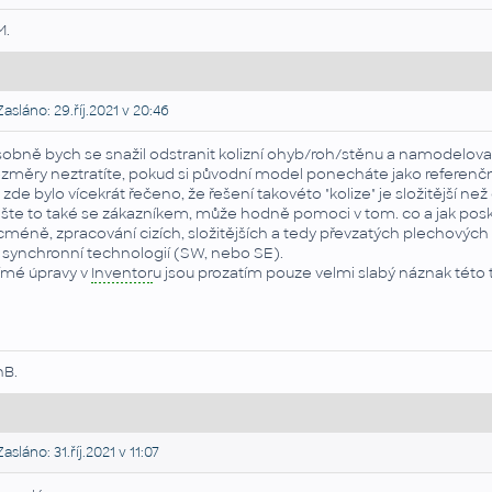
M.
asláno: 29.říj.2021 v 20:46
obně bych se snažil odstranit kolizní ohyb/roh/stěnu a namodelova
změry neztratíte, pokud si původní model ponecháte jako referenční
 zde bylo vícekrát řečeno, že řešení takovéto "kolize" je složitější n
šte to také se zákazníkem, může hodně pomoci v tom. co a jak posk
cméně, zpracování cizích, složitějších a tedy převzatých plechových 
 synchronní technologií (SW, nebo SE).
ímé úpravy v
Inventor
u jsou prozatím pouze velmi slabý náznak tét
nB.
asláno: 31.říj.2021 v 11:07