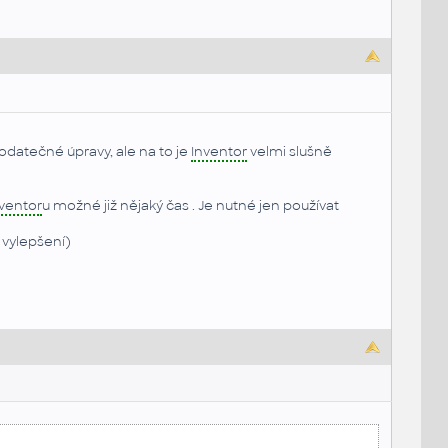
datečné úpravy, ale na to je
Inventor
velmi slušně
ventor
u možné již nějaký čas . Je nutné jen používat
 vylepšení)