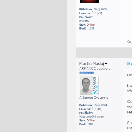
Přihlášen:
08.říj.2008
Lokalita:
ČR (VY)
Používám:
Inventor
Stav:
Offline
Bodů:
1627
Kd
Martin Madaj
Z
ARKANCE support
Do
bo
vš
Arkance Systems
Co
Přihlášen:
05.lis.2004
vy
Lokalita:
ČR (JM)
Ne
Používám:
Vždy aktuální verze
Stav:
Offline
S 
Bodů:
310
Ma