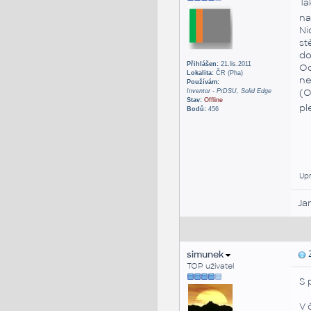
Ta
na
Ni
st
do
Přihlášen:
21.lis.2011
Od
Lokalita:
ČR (Pha)
ne
Používám:
(O
Inventor - PrDSU, Solid Edge
Stav:
Offline
pl
Bodů:
456
Upra
Ja
simunek
Z
TOP uživatel
S 
V 