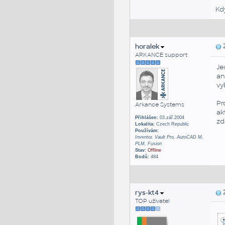
Kd
horalek
Z
ARKANCE support
Je
an
vy
Pr
Arkance Systems
ak
Přihlášen:
03.zář.2004
zd
Lokalita:
Czech Republic
Používám:
Inventor, Vault Pro, AutoCAD M,
PLM, Fusion
Stav:
Offline
Bodů:
484
rys-kt4
Z
TOP uživatel