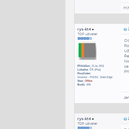
M.
rys-kt4
Z
TOP uživatel
Os
Ro
Už
Ře
Ni
se
Přihlášen:
21.lis.2011
Lokalita:
ČR (Pha)
Př
Používám:
Inventor - PrDSU, Solid Edge
Stav:
Offline
Bodů:
456
Ja
rys-kt4
Z
TOP uživatel