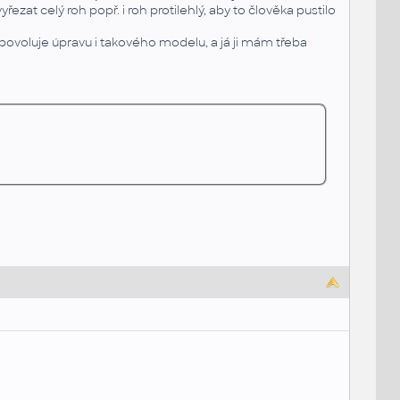
ezat celý roh popř. i roh protilehlý, aby to člověka pustilo
á povoluje úpravu i takového modelu, a já ji mám třeba