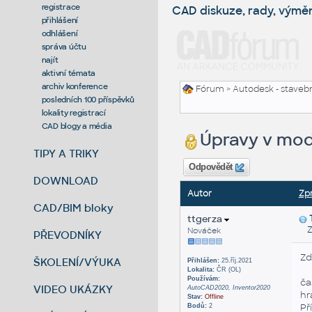
registrace
CAD diskuze, rady, výmě
přihlášení
odhlášení
správa účtu
najít
aktivní témata
archiv konference
Fórum
>
Autodesk - stavebni
posledních 100 příspěvků
lokality registrací
CAD blogy a média
Úpravy v mod
TIPY A TRIKY
Odpovědět
DOWNLOAD
Autor
Zp
CAD/BIM bloky
ttgerza
Zas
Nováček
PŘEVODNÍKY
Zd
ŠKOLENÍ/VÝUKA
Přihlášen:
25.říj.2021
Lokalita:
ČR (OL)
Používám:
ča
VIDEO UKÁZKY
AutoCAD2020, Inventor2020
hr
Stav:
Offline
Př
Bodů:
2