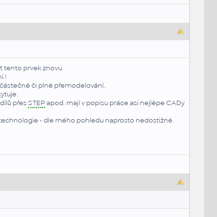
t tento prvek znovu.
.!
ež částečné či plné přemodelování.
ytuje.
dílů přes
STEP
apod. mají v popisu práce asi nejlépe CADy
o technologie - dle mého pohledu naprosto nedostižné.