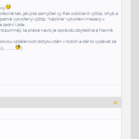
vy.
ně tak, jak jste zamýšlel vy. Pak odstranit výštip, ohyb a
atně vytvořený výštip. "Násilné" vytvoření mezery v
 zadní i zde.
rozumněji, ta práce navíc je opravdu zbytečná a hlavně
ovou vzdáleností dotyku stěn v rozích a dál to vydávat za
........
)