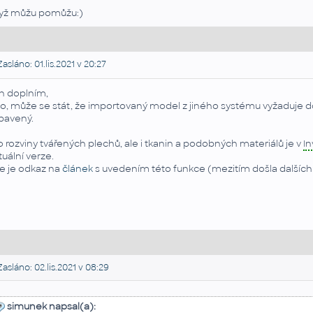
yž můžu pomůžu:)
asláno: 01.lis.2021 v 20:27
n doplním,
o, může se stát, že importovaný model z jiného systému vyžaduje do
bavený.
o rozviny tvářených plechů, ale i tkanin a podobných materiálů je v
In
tuální verze.
e je odkaz na
článek
s uvedením této funkce (mezitím došla dalších
asláno: 02.lis.2021 v 08:29
simunek napsal(a):