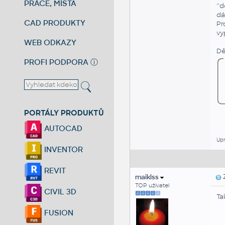
PRÁCE, MÍSTA
''
dá
CAD PRODUKTY
Pr
vy
WEB ODKAZY
Dě
PROFI PODPORA
ⓘ
PORTÁLY PRODUKTŮ
AUTOCAD
Upr
INVENTOR
REVIT
maiklss
Z
TOP uživatel
CIVIL 3D
Ta
FUSION