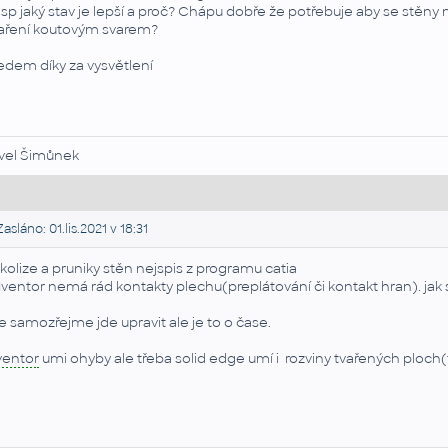
sp jaký stav je lepší a proč? Chápu dobře že potřebuje aby se stěny
aření koutovým svarem?
edem díky za vysvětlení
vel Šimůnek
asláno: 01.lis.2021 v 18:31
 kolize a pruniky stěn nejspis z programu catia
Iventor nemá rád kontakty plechu(preplátování či kontakt hran). jak 
e samozřejme jde upravit ale je to o čase.
ventor
umi ohyby ale třeba solid edge umí i rozviny tvařených ploch(t