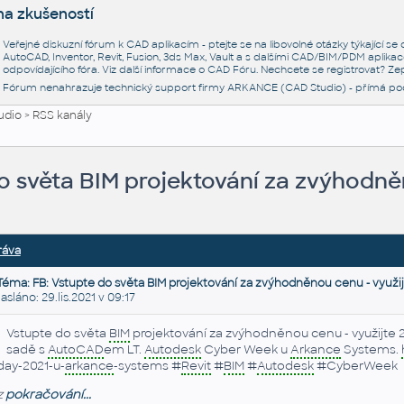
na zkušeností
Veřejné diskuzní fórum k CAD aplikacím - ptejte se na libovolné otázky týkající s
AutoCAD, Inventor, Revit, Fusion, 3ds Max, Vault a s dalšími CAD/BIM/PDM aplikac
odpovídajícího fóra. Viz další informace o
CAD Fóru
. Nechcete se registrovat? Zep
Fórum nenahrazuje technický support firmy ARKANCE (CAD Studio) - přímá po
udio
>
RSS kanály
o světa BIM projektování za zvýhodně
ráva
Téma: FB: Vstupte do světa BIM projektování za zvýhodněnou cenu - využi
láno: 29.lis.2021 v 09:17
Vstupte do světa
BIM
projektování za zvýhodněnou cenu - využijte 2
sadě s
AutoCAD
em LT.
Autodesk
Cyber Week u
Arkance
Systems.
iday-2021-u-
arkance
-systems #
Revit
#
BIM
#
Autodesk
#CyberWeek
z
pokračování...