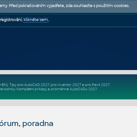
lamy. Před pokračováním vyjadřete, zda souhlasíte s použitím cookies.
 PODPORA | POMOC A RADY
registrováni,
klikněte sem.
.
Z+EN)
. Tipy pro
AutoCAD 2027
, pro
Inventor 2027
a pro
Revit 2027
.
řevodníky
.
Kompletní
příkazy
a
proměnné AutoCADu 2027
.
fórum, poradna