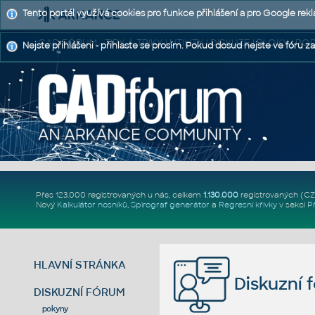
Tento portál využívá cookies pro funkce přihlášení a pro Google rek
CAD FÓRUM - TIPY A TRIKY | UTILITY | DISKUZE | BLOKY |
Nejste přihlášeni - přihlaste se prosím. Pokud dosud nejste ve fóru za
Přes 123.000 registrovaných u nás, celkem
1.130.000
registrovaných (C
Nový
Kalkulátor nosníků
,
Spirograf generátor
a
Regresní křivky
v sekci
P
HLAVNÍ STRÁNKA
Diskuzní 
DISKUZNÍ FÓRUM
pokyny