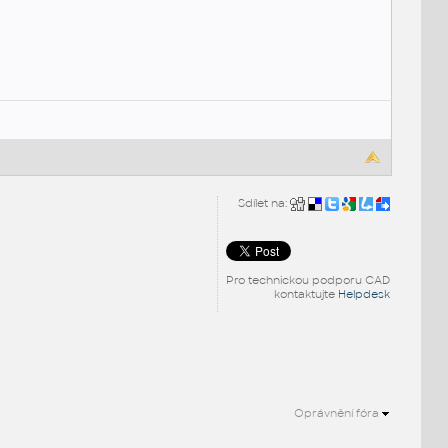
Sdílet na:
Pro technickou podporu CAD
kontaktujte
Helpdesk
Oprávnění fóra