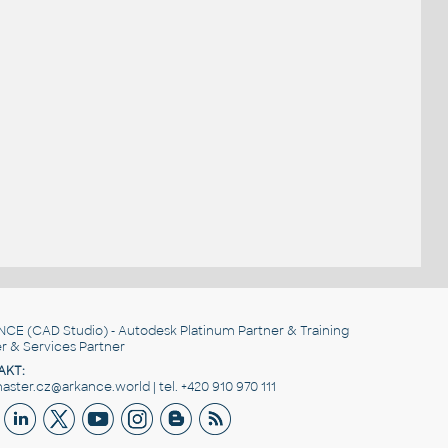
NCE
(CAD Studio) - Autodesk Platinum Partner & Training
r & Services Partner
AKT:
ster.cz@arkance.world | tel. +420 910 970 111