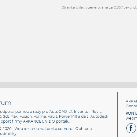
Stránka byla vygenerována za 0,367 sekund.
rum
ARKA
Cente
, podpora, pomoc a rady pro AutoCAD, LT, Inventor, Revit,
KONT
3D, 3ds Max, Fusion, Forma, Vault, PowerMill a další Autodesk
webma
support firmy ARKANCE). Viz
O portálu
.
© 2026 |
Web reklama
na tomto serveru |
Ochrana
podmínky