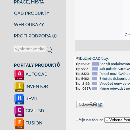
PRÁCE, MÍSTA
CAD PRODUKTY
WEB ODKAZY
CA
PROFI PODPORA
ⓘ
Příbuzné CAD tipy
:
Tip 6963:
Snazší projektování
PORTÁLY PRODUKTŮ
Tip 9918:
Jak pořídit AutoCA
AUTOCAD
Tip 8320:
Rozdíl mezi CAD ap
Tip 5482:
Existuje Subscripti
Tip 12199:
Výpočet ceny ve vý
INVENTOR
Tip 10887:
Máme odevzdat proj
REVIT
Odpovědět
CIVIL 3D
Přejít na fórum
FUSION