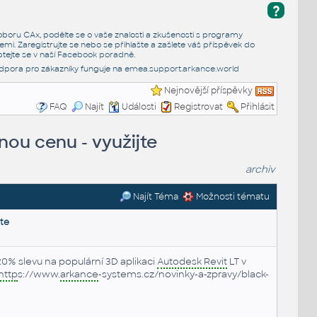
?
e oboru CAx, podělte se o vaše znalosti a zkušenosti s programy
emi. Zaregistrujte se nebo se přihlašte a zašlete váš příspěvek do
tejte se v naší
Facebook poradně
.
dpora pro zákazníky funguje na
emea.support.arkance.world
Nejnovější příspěvky
FAQ
Najít
Události
Registrovat
Přihlásit
nou cenu - využijte
archiv
Najít Téma
Možnosti tématu
jte
0% slevu na populární 3D aplikaci
Autodesk Revit
LT v
http
s://www.
arkance
-systems.cz/novinky-a-zpravy/black-