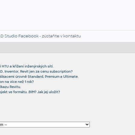
D Studio Facebook
- zústaňte v kontaktu
 HTU a křížení inženýrských sítí.
D, Inventor, Revit jen za cenu subscription?
likacemi úrovně Standard, Premium a Ultimate.
on na více než 1 rok?
kazu Revitu.
ekt ve formátu .BIM? Jak jej uložit?