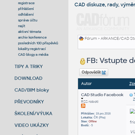
registrace
CAD diskuze, rady, výmě
přihlášení
odhlášení
správa účtu
najít
aktivní témata
archiv konference
Fórum
>
ARKANCE/CAD St
posledních 100 příspěvků
lokality registrací
CAD blogy a média
FB: Vstupte d
TIPY A TRIKY
Odpovědět
DOWNLOAD
Autor
Zp
CAD/BIM bloky
CAD Studio Facebook
Zas
PŘEVODNÍKY
RSS roboti
ŠKOLENÍ/VÝUKA
Přihlášen:
19.pro.2016
Lokalita:
ČR (Pha)
fr
Stav:
Offline
VIDEO UKÁZKY
Bodů:
-5
Vi