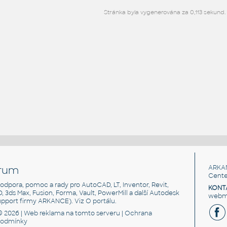
Stránka byla vygenerována za 0,113 sekund.
rum
ARKA
Cente
, podpora, pomoc a rady pro AutoCAD, LT, Inventor, Revit,
KONT
3D, 3ds Max, Fusion, Forma, Vault, PowerMill a další Autodesk
webma
support firmy ARKANCE). Viz
O portálu
.
© 2026 |
Web reklama
na tomto serveru |
Ochrana
podmínky