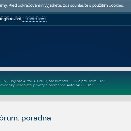
lamy. Před pokračováním vyjadřete, zda souhlasíte s použitím cookies.
 PODPORA | POMOC A RADY
registrováni,
klikněte sem.
.
Z+EN)
. Tipy pro
AutoCAD 2027
, pro
Inventor 2027
a pro
Revit 2027
.
řevodníky
.
Kompletní
příkazy
a
proměnné AutoCADu 2027
.
fórum, poradna