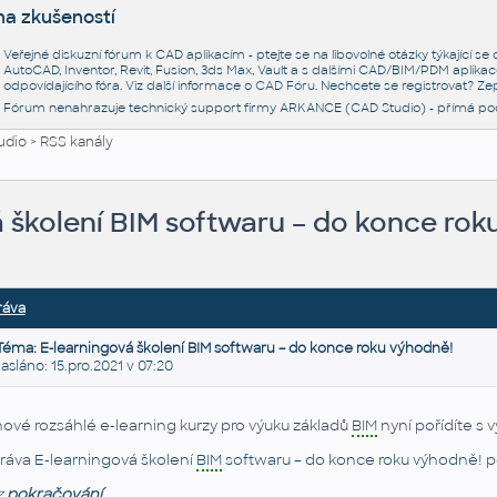
na zkušeností
Veřejné diskuzní fórum k CAD aplikacím - ptejte se na libovolné otázky týkající s
AutoCAD, Inventor, Revit, Fusion, 3ds Max, Vault a s dalšími CAD/BIM/PDM aplikac
odpovídajícího fóra. Viz další informace o
CAD Fóru
. Nechcete se registrovat? Zep
Fórum nenahrazuje technický support firmy ARKANCE (CAD Studio) - přímá po
udio
>
RSS kanály
 školení BIM softwaru – do konce rok
ráva
Téma: E-learningová školení BIM softwaru – do konce roku výhodně!
láno: 15.pro.2021 v 07:20
nové rozsáhlé e-learning kurzy pro výuku základů
BIM
nyní pořídíte s 
ráva
E-learningová školení
BIM
softwaru – do konce roku výhodně!
p
z
pokračování...