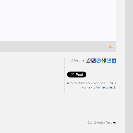
Sdílet na:
Pro technickou podporu CAD
kontaktujte
Helpdesk
Oprávnění fóra