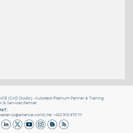
NCE
(CAD Studio) - Autodesk Platinum Partner & Training
r & Services Partner
AKT:
ster.cz@arkance.world | tel. +420 910 970 111