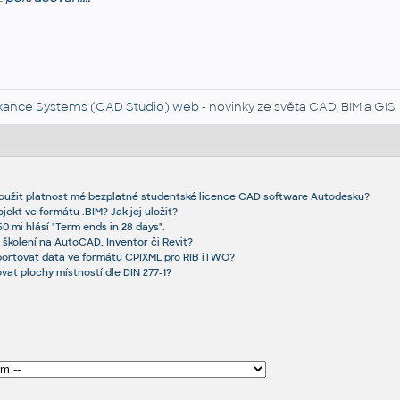
kance Systems (CAD Studio) web
- novinky ze světa CAD, BIM a GIS
loužit platnost mé bezplatné studentské licence CAD software Autodesku?
ekt ve formátu .BIM? Jak jej uložit?
0 mi hlásí "Term ends in 28 days".
 školení na AutoCAD, Inventor či Revit?
xportovat data ve formátu CPIXML pro RIB iTWO?
vat plochy místností dle DIN 277-1?