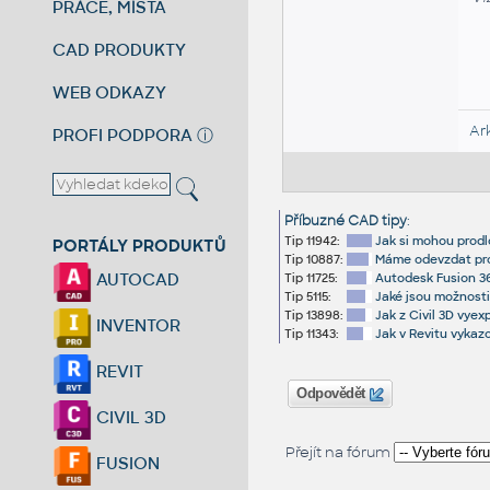
PRÁCE, MÍSTA
CAD PRODUKTY
WEB ODKAZY
Ar
PROFI PODPORA
ⓘ
Příbuzné CAD tipy
:
Tip 11942:
Jak si mohou prod
PORTÁLY PRODUKTŮ
Tip 10887:
Máme odevzdat proj
AUTOCAD
Tip 11725:
Autodesk Fusion 36
Tip 5115:
Jaké jsou možnosti
Tip 13898:
Jak z Civil 3D vye
INVENTOR
Tip 11343:
Jak v Revitu vykazo
REVIT
Odpovědět
CIVIL 3D
Přejít na fórum
FUSION