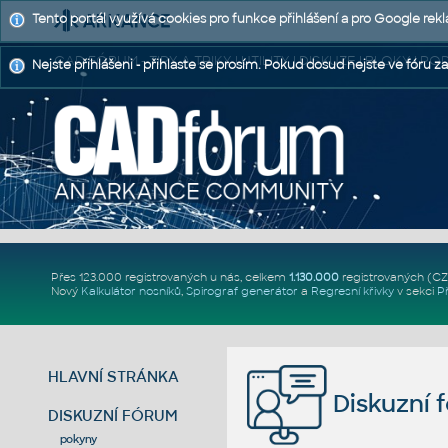
Tento portál využívá cookies pro funkce přihlášení a pro Google rek
CAD FÓRUM - TIPY A TRIKY | UTILITY | DISKUZE | BLOKY |
Nejste přihlášeni - přihlaste se prosím. Pokud dosud nejste ve fóru za
Přes 123.000 registrovaných u nás, celkem
1.130.000
registrovaných (C
Nový
Kalkulátor nosníků
,
Spirograf generátor
a
Regresní křivky
v sekci
P
HLAVNÍ STRÁNKA
Diskuzní 
DISKUZNÍ FÓRUM
pokyny