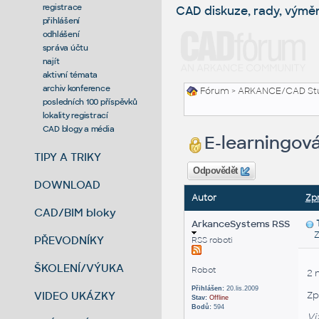
registrace
CAD diskuze, rady, výmě
přihlášení
odhlášení
správa účtu
najít
aktivní témata
archiv konference
Fórum
>
ARKANCE/CAD St
posledních 100 příspěvků
lokality registrací
CAD blogy a média
E-learningová
TIPY A TRIKY
Odpovědět
DOWNLOAD
Autor
Zp
CAD/BIM bloky
ArkanceSystems RSS
Zas
PŘEVODNÍKY
RSS roboti
ŠKOLENÍ/VÝUKA
Robot
2 
Přihlášen:
20.lis.2009
VIDEO UKÁZKY
Zp
Stav:
Offline
Bodů:
594
Vi