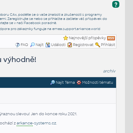
?
e oboru CAx, podělte se o vaše znalosti a zkušenosti s programy
emi. Zaregistrujte se nebo se přihlašte a zašlete váš příspěvek do
tejte se v naší
Facebook poradně
.
dpora pro zákazníky funguje na
emea.support.arkance.world
Nejnovější příspěvky
FAQ
Najít
Události
Registrovat
Přihlásit
u výhodně!
archiv
Najít Téma
Možnosti tématu
výraznou slevou! Jen do konce roku 2021.
ochází z
arkance
-systems.cz
.