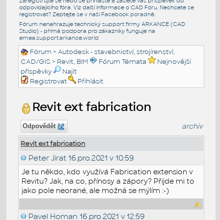
Zaregistrujte se nebo se přihlašte a zašlete váš příspěvek do
odpovídajícího fóra. Viz další informace o
CAD Fóru
. Nechcete se
registrovat? Zeptejte se v naší
Facebook poradně
.
Fórum nenahrazuje technický support firmy ARKANCE (CAD
Studio) - přímá podpora pro zákazníky funguje na
emea.support.arkance.world
Fórum
>
Autodesk - stavebnictví, strojírenství,
CAD/GIS
>
Revit, BIM
Fórum Témata
Nejnovější
příspěvky
Najít
Registrovat
Přihlásit
Revit ext fabrication
archiv
Odpovědět
Revit ext fabrication
Peter Jirat
16.pro.2021 v 10:59
Je tu někdo, kdo využívá Fabrication extension v
Revitu? Jak, na co, přínosy a zápory? Přijde mi to
jako pole neorané, ale možná se mýlím :-)
Pavel Homan
16.pro.2021 v 12:59