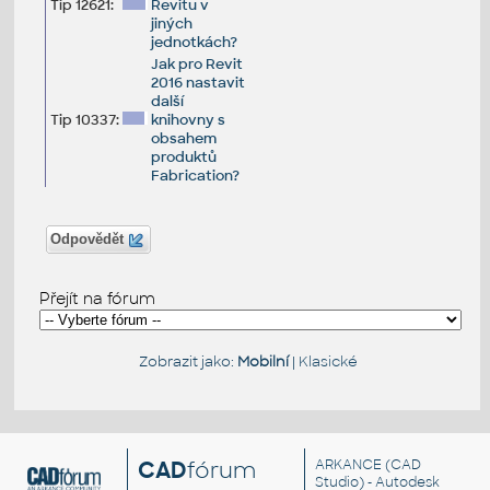
Tip 12621:
Revitu v
jiných
jednotkách?
Jak pro Revit
2016 nastavit
další
Tip 10337:
knihovny s
obsahem
produktů
Fabrication?
Odpovědět
Přejít na fórum
Zobrazit jako:
Mobilní
|
Klasické
CAD
fórum
ARKANCE
(CAD
Studio) - Autodesk