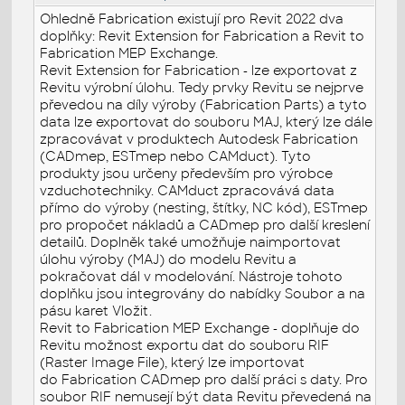
Ohledně Fabrication existují pro Revit 2022 dva
doplňky: Revit Extension for Fabrication a Revit to
Fabrication MEP Exchange.
Revit Extension for Fabrication - lze exportovat z
Revitu výrobní úlohu. Tedy prvky Revitu se nejprve
převedou na díly výroby (Fabrication Parts) a tyto
data lze exportovat do souboru MAJ, který lze dále
zpracovávat v produktech Autodesk Fabrication
(CADmep, ESTmep nebo CAMduct). Tyto
produkty jsou určeny především pro výrobce
vzduchotechniky. CAMduct zpracovává data
přímo do výroby (nesting, štítky, NC kód), ESTmep
pro propočet nákladů a CADmep pro další kreslení
detailů. Doplněk také umožňuje naimportovat
úlohu výroby (MAJ) do modelu Revitu a
pokračovat dál v modelování. Nástroje tohoto
doplňku jsou integrovány do nabídky Soubor a na
pásu karet Vložit.
Revit to Fabrication MEP Exchange - doplňuje do
Revitu možnost exportu dat do souboru RIF
(Raster Image File), který lze importovat
do Fabrication CADmep pro další práci s daty. Pro
soubor RIF nemusejí být data Revitu převedená na