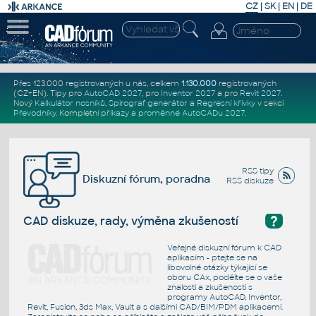
CZ
|
SK
|
EN
|
DE
Přes 123.000 registrovaných u nás, celkem
1.130.000
registrovaných
(CZ+EN)
. Tipy pro
AutoCAD 2027
, pro
Inventor 2027
a pro
Revit 2027
.
Nový
Kalkulátor nosníků
,
Spirograf generátor
a
Regresní křivky
v sekci
Převodníky
.
Kompletní
příkazy
a
proměnné AutoCADu 2027
.
RSS tipy
Diskuzní fórum, poradna
RSS diskuze
?
CAD diskuze, rady, výměna zkušeností
Veřejné diskuzní fórum k CAD
aplikacím - ptejte se na
libovolné otázky týkající se
oboru CAx, podělte se o vaše
znalosti a zkušenosti s
programy AutoCAD, Inventor,
Revit, Fusion, 3ds Max, Vault a s dalšími CAD/BIM/PDM aplikacemi.