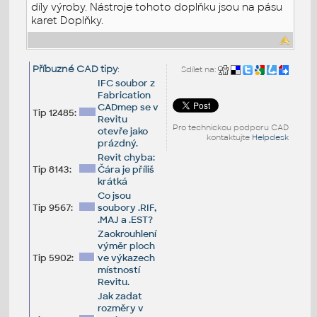
díly výroby. Nástroje tohoto doplňku jsou na pásu
karet Doplňky.
Příbuzné CAD tipy
:
Sdílet na:
IFC soubor z
Fabrication
CADmep se v
Tip 12485:
Revitu
Pro technickou podporu CAD
otevře jako
kontaktujte
Helpdesk
prázdný.
Revit chyba:
Tip 8143:
Čára je příliš
krátká
Co jsou
Tip 9567:
soubory .RIF,
.MAJ a .EST?
Zaokrouhlení
výměr ploch
Tip 5902:
ve výkazech
místností
Revitu.
Jak zadat
rozměry v