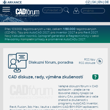
CZ
|
SK
|
EN
|
DE
Přes 123.000 registrovaných u nás, celkem
1.130.000
registrovaných
(CZ+EN)
. Tipy pro
AutoCAD 2027
, pro
Inventor 2027
a pro
Revit 2027
.
Nový
Kalkulátor nosníků
,
Spirograf generátor
a
Regresní křivky
v sekci
Převodníky
.
Kompletní
příkazy
a
proměnné AutoCADu 2027
.
RSS tipy
Diskuzní fórum, poradna
RSS diskuze
?
CAD diskuze, rady, výměna zkušeností
Veřejné diskuzní fórum k CAD
aplikacím - ptejte se na
libovolné otázky týkající se
oboru CAx, podělte se o vaše
znalosti a zkušenosti s
programy AutoCAD, Inventor,
Revit, Fusion, 3ds Max, Vault a s dalšími CAD/BIM/PDM aplikacemi.