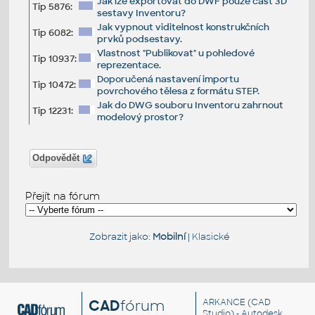
Jak lze exportovat do DWF pouze část 3D
Tip 5876:
sestavy Inventoru?
Jak vypnout viditelnost konstrukčních
Tip 6082:
prvků podsestavy.
Vlastnost "Publikovat" u pohledové
Tip 10937:
reprezentace.
Doporučená nastavení importu
Tip 10472:
povrchového tělesa z formátu STEP.
Jak do DWG souboru Inventoru zahrnout
Tip 12231:
modelový prostor?
Odpovědět
Přejít na fórum
Zobrazit jako:
Mobilní
|
Klasické
CAD
fórum
ARKANCE
(CAD
Studio) - Autodesk