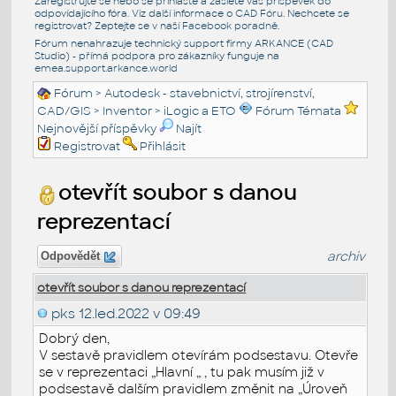
Zaregistrujte se nebo se přihlašte a zašlete váš příspěvek do
odpovídajícího fóra. Viz další informace o
CAD Fóru
. Nechcete se
registrovat? Zeptejte se v naší
Facebook poradně
.
Fórum nenahrazuje technický support firmy ARKANCE (CAD
Studio) - přímá podpora pro zákazníky funguje na
emea.support.arkance.world
Fórum
>
Autodesk - stavebnictví, strojírenství,
CAD/GIS
>
Inventor
>
iLogic a ETO
Fórum Témata
Nejnovější příspěvky
Najít
Registrovat
Přihlásit
otevřít soubor s danou
reprezentací
archiv
Odpovědět
otevřít soubor s danou reprezentací
pks
12.led.2022 v 09:49
Dobrý den,
V sestavě pravidlem otevírám podsestavu. Otevře
se v reprezentaci „Hlavní „ , tu pak musím již v
podsestavě dalším pravidlem změnit na „Úroveň