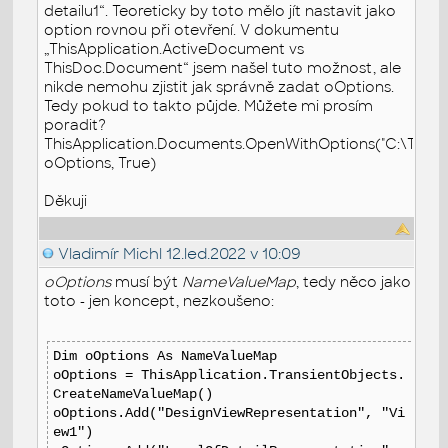
detailu1“. Teoreticky by toto mělo jít nastavit jako
option rovnou při otevření. V dokumentu
„ThisApplication.ActiveDocument vs
ThisDoc.Document“ jsem našel tuto možnost, ale
nikde nemohu zjistit jak správně zadat oOptions.
Tedy pokud to takto půjde. Můžete mi prosím
poradit?
ThisApplication.Documents.OpenWithOptions("C:\Temp\
oOptions, True)
Děkuji
Vladimír Michl
12.led.2022 v 10:09
oOptions
musí být
NameValueMap
, tedy něco jako
toto - jen koncept, nezkoušeno:
Dim oOptions As NameValueMap
oOptions = ThisApplication.TransientObjects.
CreateNameValueMap()
oOptions.Add("DesignViewRepresentation", "Vi
ew1")