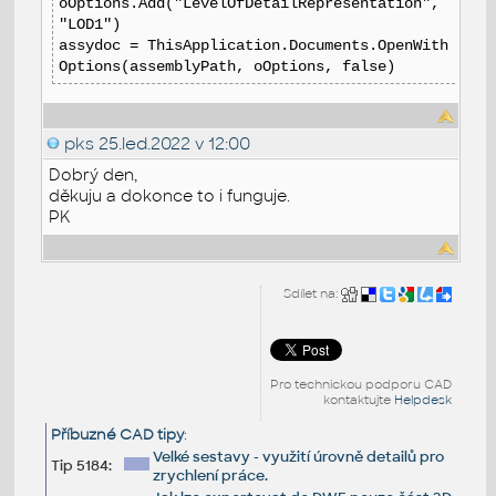
oOptions.Add("LevelOfDetailRepresentation",
"LOD1")
assydoc = ThisApplication.Documents.OpenWith
Options(assemblyPath, oOptions, false)
pks
25.led.2022 v 12:00
Dobrý den,
děkuju a dokonce to i funguje.
PK
Sdílet na:
Pro technickou podporu CAD
kontaktujte
Helpdesk
Příbuzné CAD tipy
:
Velké sestavy - využití úrovně detailů pro
Tip 5184:
zrychlení práce.