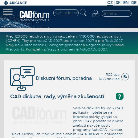
CZ
|
SK
|
EN
|
DE
Přes 123.000 registrovaných u nás, celkem
1.130.000
registrovaných
(CZ+EN)
. Tipy pro
AutoCAD 2027
, pro
Inventor 2027
a pro
Revit 2027
.
Nový
Kalkulátor nosníků
,
Spirograf generátor
a
Regresní křivky
v sekci
Převodníky
.
Kompletní
příkazy
a
proměnné AutoCADu 2027
.
RSS tipy
Diskuzní fórum, poradna
RSS diskuze
?
CAD diskuze, rady, výměna zkušeností
Veřejné diskuzní fórum k CAD
aplikacím - ptejte se na
libovolné otázky týkající se
oboru CAx, podělte se o vaše
znalosti a zkušenosti s
programy AutoCAD, Inventor,
Revit, Fusion, 3ds Max, Vault a s dalšími CAD/BIM/PDM aplikacemi.