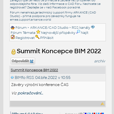
Zaregistrujte se nebo se přihlašte a zašlete váš příspěvek do
odpovídajícího fóra. Viz další informace o
CAD Fóru
. Nechcete se
registrovat? Zeptejte se v naší
Facebook poradně
.
Fórum nenahrazuje technický support firmy ARKANCE (CAD
Studio) - přímá podpora pro zákazníky funguje na
emea.support.arkance.world
Fórum
>
ARKANCE/CAD Studio
>
RSS kanály
Fórum Témata
Nejnovější příspěvky
Najít
Registrovat
Přihlásit
Summit Koncepce BIM 2022
archiv
Odpovědět
Summit Koncepce BIM 2022
BIMfo RSS
04.bře.2022 v 10:55
Závěry výroční konference ČAS
Viz
pokračování...