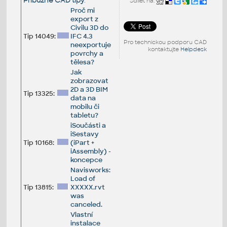
Příbuzné CAD tipy
:
Sdílet na:
Proč mi
export z
Civilu 3D do
Tip 14049:
IFC 4.3
Pro technickou podporu CAD
neexportuje
kontaktujte
Helpdesk
povrchy a
tělesa?
Jak
zobrazovat
2D a 3D BIM
Tip 13325:
data na
mobilu či
tabletu?
iSoučásti a
iSestavy
Tip 10168:
(iPart +
iAssembly) -
koncepce
Navisworks:
Load of
Tip 13815:
XXXXX.rvt
was
canceled.
Vlastní
instalace