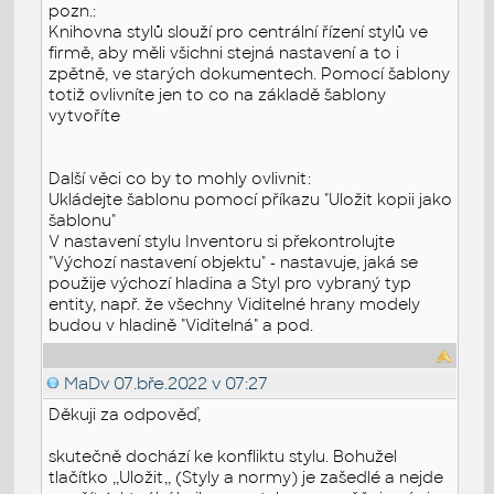
pozn.:
Knihovna stylů slouží pro centrální řízení stylů ve
firmě, aby měli všichni stejná nastavení a to i
zpětně, ve starých dokumentech. Pomocí šablony
totiž ovlivníte jen to co na základě šablony
vytvoříte
Další věci co by to mohly ovlivnit:
Ukládejte šablonu pomocí příkazu "Uložit kopii jako
šablonu"
V nastavení stylu Inventoru si překontrolujte
"Výchozí nastavení objektu" - nastavuje, jaká se
použije výchozí hladina a Styl pro vybraný typ
entity, např. že všechny Viditelné hrany modely
budou v hladině "Viditelná" a pod.
MaDv
07.bře.2022 v 07:27
Děkuji za odpověď,
skutečně dochází ke konfliktu stylu. Bohužel
tlačítko ,,Uložit,, (Styly a normy) je zašedlé a nejde