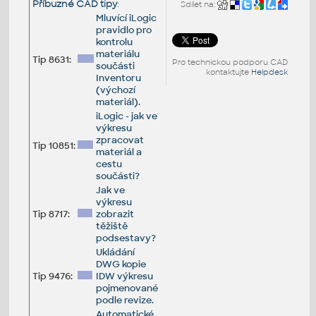
Příbuzné CAD tipy
:
Sdílet na:
Mluvící iLogic
pravidlo pro
kontrolu
materiálu
Tip 8631:
Pro technickou podporu CAD
součásti
kontaktujte
Helpdesk
Inventoru
(výchozí
materiál).
iLogic - jak ve
výkresu
zpracovat
Tip 10851:
materiál a
cestu
součásti?
Jak ve
výkresu
Tip 8717:
zobrazit
těžiště
podsestavy?
Ukládání
DWG kopie
Tip 9476:
IDW výkresu
pojmenované
podle revize.
Automatické