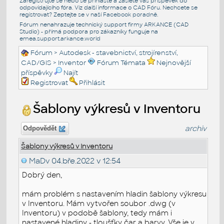
Zaregistrujte se nebo se přihlašte a zašlete váš příspěvek do
odpovídajícího fóra. Viz další informace o
CAD Fóru
. Nechcete se
registrovat? Zeptejte se v naší
Facebook poradně
.
Fórum nenahrazuje technický support firmy ARKANCE (CAD
Studio) - přímá podpora pro zákazníky funguje na
emea.support.arkance.world
Fórum
>
Autodesk - stavebnictví, strojírenství,
CAD/GIS
>
Inventor
Fórum Témata
Nejnovější
příspěvky
Najít
Registrovat
Přihlásit
Šablony výkresů v Inventoru
archiv
Odpovědět
Šablony výkresů v Inventoru
MaDv
04.bře.2022 v 12:54
Dobrý den,
mám problém s nastavením hladin šablony výkresu
v Inventoru. Mám vytvořen soubor .dwg (v
Inventoru) v podobě šablony, tedy mám i
nastavené hladiny - tloušťky čar a barvy. Vše je v