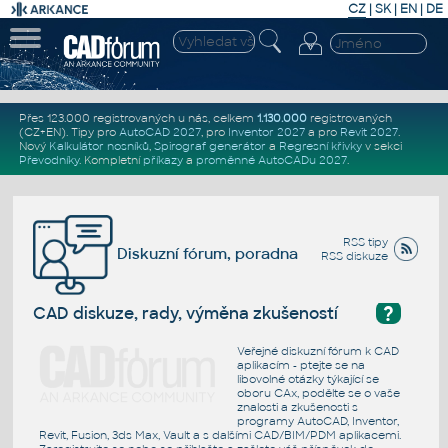
CZ
|
SK
|
EN
|
DE
Přes 123.000 registrovaných u nás, celkem
1.130.000
registrovaných
(CZ+EN)
. Tipy pro
AutoCAD 2027
, pro
Inventor 2027
a pro
Revit 2027
.
Nový
Kalkulátor nosníků
,
Spirograf generátor
a
Regresní křivky
v sekci
Převodníky
.
Kompletní
příkazy
a
proměnné AutoCADu 2027
.
RSS tipy
Diskuzní fórum, poradna
RSS diskuze
?
CAD diskuze, rady, výměna zkušeností
Veřejné diskuzní fórum k CAD
aplikacím - ptejte se na
libovolné otázky týkající se
oboru CAx, podělte se o vaše
znalosti a zkušenosti s
programy AutoCAD, Inventor,
Revit, Fusion, 3ds Max, Vault a s dalšími CAD/BIM/PDM aplikacemi.