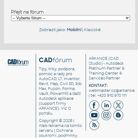
Přejít na fórum
Zobrazit jako:
Mobilní
|
Klasické
CAD
fórum
ARKANCE
(CAD
Studio) - Autodesk
Platinum Partner &
Tipy, triky, podpora,
Training Center &
pomoc a rady pro
Services Partner
AutoCAD, LT, Inventor,
Revit, Map, Civil 3D, 3ds
KONTAKT:
Max, Fusion, Forma,
webmaster.cz@arkance.w
Vault, PowerMill a další
| tel. +420 910 970 111
Autodesk aplikace
(support firmy
ARKANCE). Viz
O
portálu
.
Copyright © 2026 |
Web reklama
na tomto
serveru |
Ochrana
soukromí, podmínky