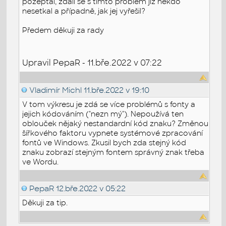
pozeptal, zdali se s tímto problém již někdo
nesetkal a případně, jak jej vyřešil?
Předem děkuji za rady
Upravil PepaR - 11.bře.2022 v 07:22
Vladimír Michl
11.bře.2022 v 19:10
V tom výkresu je zdá se více problémů s fonty a
jejich kódováním ("nezn mý"). Nepoužívá ten
oblouček nějaký nestandardní kód znaku? Změnou
šířkového faktoru vypnete systémové zpracování
fontů ve Windows. Zkusil bych zda stejný kód
znaku zobrazí stejným fontem správný znak třeba
ve Wordu.
PepaR
12.bře.2022 v 05:22
Děkuji za tip.