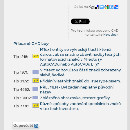
Sdílet na:
Pro technickou podporu CAD
kontaktujte
Helpdesk
Příbuzné CAD tipy
:
MText entity se vykreslují tlustší/tenčí
čarou. Jak se snadno zbavit nadbytečných
Tip 1218:
formátovacích znaků v MTextu (v
AutoCADu nebo AutoCADu LT)?
V Mtext editoru jsou části znaků zobrazeny
Tip 1971:
slabě, šedivě.
Tip 3172:
Přidání vlastních znaků do TrueType písem.
PŘEJMEN - Byl zadán neplatný původní
Tip 4852:
název
Tip 13602:
Zblázněná obrazovka, restart grafiky.
Různé způsoby zadávání speciálních znaků
Tip 7778:
v textech Inventoru.
Odpovědět