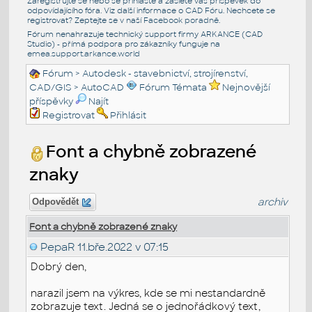
Zaregistrujte se nebo se přihlašte a zašlete váš příspěvek do
odpovídajícího fóra. Viz další informace o
CAD Fóru
. Nechcete se
registrovat? Zeptejte se v naší
Facebook poradně
.
Fórum nenahrazuje technický support firmy ARKANCE (CAD
Studio) - přímá podpora pro zákazníky funguje na
emea.support.arkance.world
Fórum
>
Autodesk - stavebnictví, strojírenství,
CAD/GIS
>
AutoCAD
Fórum Témata
Nejnovější
příspěvky
Najít
Registrovat
Přihlásit
Font a chybně zobrazené
znaky
archiv
Odpovědět
Font a chybně zobrazené znaky
PepaR
11.bře.2022 v 07:15
Dobrý den,
narazil jsem na výkres, kde se mi nestandardně
zobrazuje text. Jedná se o jednořádkový text,