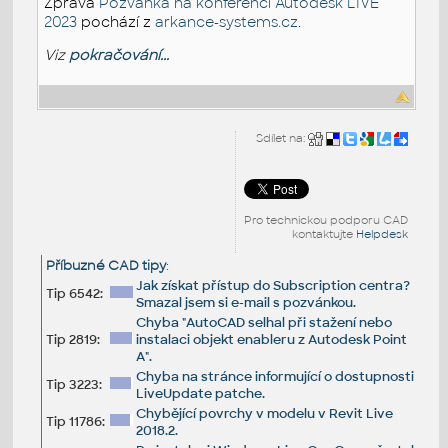
Zpráva
Pozvánka na konferenci Autodesk LIVE
2023
pochází z
arkance-systems.cz
.
Viz
pokračování...
Sdílet na:
Pro technickou podporu CAD
kontaktujte
Helpdesk
Příbuzné CAD tipy
:
Jak získat přístup do Subscription centra?
Tip 6542:
Smazal jsem si e-mail s pozvánkou.
Chyba "AutoCAD selhal při stažení nebo
Tip 2819:
instalaci objekt enableru z Autodesk Point
A".
Chyba na stránce informující o dostupnosti
Tip 3223:
LiveUpdate patche.
Chybějící povrchy v modelu v Revit Live
Tip 11786:
2018.2.