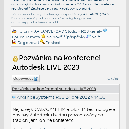
Zaregistrujte se nebo se přihlašte a zašlete váš příspěvek do
odpovídajícího fóra. Viz další informace o
CAD Fóru
. Nechcete se
registrovat? Zeptejte se v naší
Facebook poradně
.
Fórum nenahrazuje technický support firmy ARKANCE (CAD
Studio) - přímá podpora pro zákazníky funguje na
emea.support.arkance.world
Fórum
>
ARKANCE/CAD Studio
>
RSS kanály
Fórum Témata
Nejnovější příspěvky
Najít
Registrovat
Přihlásit
Pozvánka na konferenci
Autodesk LIVE 2023
archiv
Odpovědět
Pozvánka na konferenci Autodesk LIVE 2023
ArkanceSystems RSS
24.bře.2022 v 14:00
Nejnovější CAD/CAM, BIM a GIS/FM technologie a
novinky Autodesku budou prezentovány na
tradiční jarní online konferenci