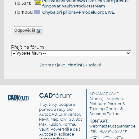
Po instalaci Windows Live OneCare přestal
Tip 5341:
fungovat Vault/Productstream
Tip 11066:
Chyba při přípravě modelu pro LIVE.
Odpovědět
Přejít na fórum
Zobrazit jako:
Mobilní
|
Klasické
CAD
fórum
ARKANCE
(CAD
Studio) - Autodesk
Platinum Partner &
Tipy, triky, podpora,
Training Center &
pomoc a rady pro
Services Partner
AutoCAD, LT, Inventor,
Revit, Map, Civil 3D, 3ds
KONTAKT:
Max, Fusion, Forma,
webmaster.cz@arkance.w
Vault, PowerMill a další
| tel. +420 910 970 111
Autodesk aplikace