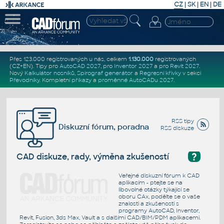
CZ
|
SK
|
EN
|
DE
Přes 123.000 registrovaných u nás, celkem
1.130.000
registrovaných
(CZ+EN)
. Tipy pro
AutoCAD 2027
, pro
Inventor 2027
a pro
Revit 2027
.
Nový
Kalkulátor nosníků
,
Spirograf generátor
a
Regresní křivky
v sekci
Převodníky
.
Kompletní
příkazy
a
proměnné AutoCADu 2027
.
RSS tipy
Diskuzní fórum, poradna
RSS diskuze
?
CAD diskuze, rady, výměna zkušeností
Veřejné diskuzní fórum k CAD
aplikacím - ptejte se na
libovolné otázky týkající se
oboru CAx, podělte se o vaše
znalosti a zkušenosti s
programy AutoCAD, Inventor,
Revit, Fusion, 3ds Max, Vault a s dalšími CAD/BIM/PDM aplikacemi.