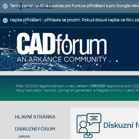
Tento portál využívá cookies pro funkce přihlášení a pro Google rek
CAD FÓRUM - TIPY A TRIKY | UTILITY | DISKUZE | BLOKY |
Nejste přihlášeni - přihlaste se prosím. Pokud dosud nejste ve fóru za
Přes 123.000 registrovaných u nás, celkem
1.130.000
registrovaných (C
Nový
Kalkulátor nosníků
,
Spirograf generátor
a
Regresní křivky
v sekci
P
HLAVNÍ STRÁNKA
Diskuzní 
DISKUZNÍ FÓRUM
pokyny