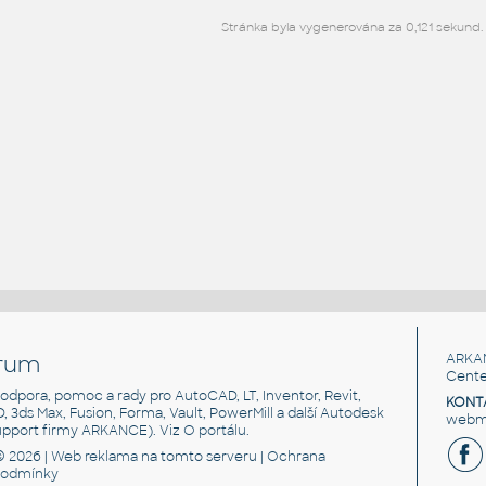
Stránka byla vygenerována za 0,121 sekund.
rum
ARKA
Cente
, podpora, pomoc a rady pro AutoCAD, LT, Inventor, Revit,
KONT
3D, 3ds Max, Fusion, Forma, Vault, PowerMill a další Autodesk
webma
support firmy ARKANCE). Viz
O portálu
.
© 2026 |
Web reklama
na tomto serveru |
Ochrana
podmínky