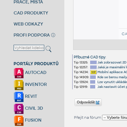
PRÁCE, MÍSTA
CAD PRODUKTY
WEB ODKAZY
CA
PROFI PODPORA
ⓘ
Příbuzné CAD tipy
:
Tip 13325:
Jak zobrazovat 2D 
PORTÁLY PRODUKTŮ
Tip 12257:
Jaká je maximální
AUTOCAD
Tip 14234:
Mobilní aplikace A
Tip 14909:
Kde se berou mail
Tip 13924:
Lze vynutit ukládá
INVENTOR
Tip 12919:
Jak nastavit účet
REVIT
Odpovědět
CIVIL 3D
Přejít na fórum
FUSION