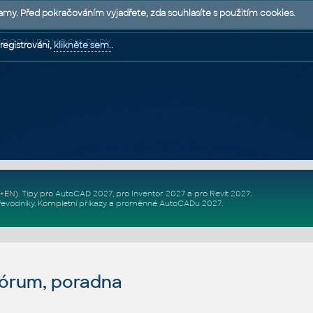
lamy. Před pokračováním vyjadřete, zda souhlasíte s použitím cookies.
 PODPORA | POMOC A RADY
registrováni,
klikněte sem.
.
Z+EN)
. Tipy pro
AutoCAD 2027
, pro
Inventor 2027
a pro
Revit 2027
.
řevodníky
.
Kompletní
příkazy
a
proměnné AutoCADu 2027
.
fórum, poradna