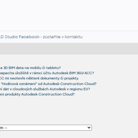
D Studio Facebook
- zústaňte v kontaktu
a 3D BIM data na mobilu či tabletu?
 kapacita úložiště v rámci účtu Autodesk BIM 360/ACC?
CC mi neotevře některé dokumenty či projekty.
y "Hodinová oznámení" od Autodesk Construction Cloud?
ní dat v cloudových službách Autodesk v regionu EU?
 pro produkty Autodesk Construction Cloud?