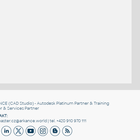
NCE
(CAD Studio) - Autodesk Platinum Partner & Training
r & Services Partner
AKT:
ster.cz@arkance.world | tel. +420 910 970 111