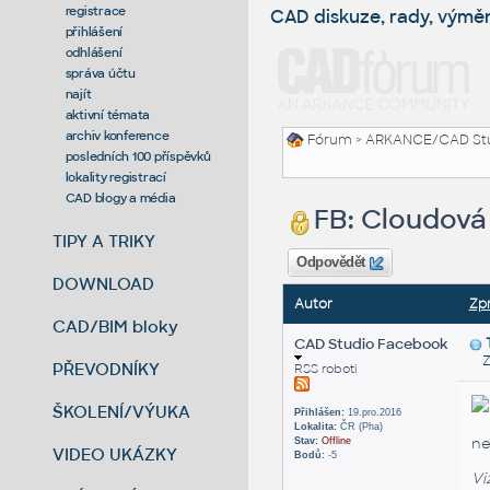
registrace
CAD diskuze, rady, výmě
přihlášení
odhlášení
správa účtu
najít
aktivní témata
archiv konference
Fórum
>
ARKANCE/CAD St
posledních 100 příspěvků
lokality registrací
CAD blogy a média
FB: Cloudová
TIPY A TRIKY
Odpovědět
DOWNLOAD
Autor
Zp
CAD/BIM bloky
CAD Studio Facebook
Zas
PŘEVODNÍKY
RSS roboti
ŠKOLENÍ/VÝUKA
Přihlášen:
19.pro.2016
Lokalita:
ČR (Pha)
ne
Stav:
Offline
VIDEO UKÁZKY
Bodů:
-5
Vi