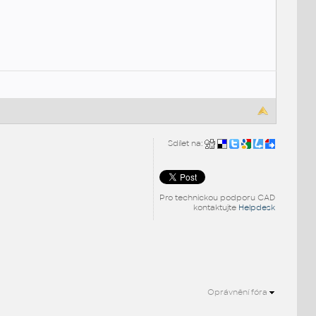
Sdílet na:
Pro technickou podporu CAD
kontaktujte
Helpdesk
Oprávnění fóra