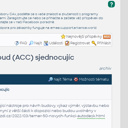
?
e oboru CAx, podělte se o vaše znalosti a zkušenosti s programy
emi. Zaregistrujte se nebo se přihlašte a zašlete váš příspěvek do
tejte se v naší
Facebook poradně
.
dpora pro zákazníky funguje na
emea.support.arkance.world
Nejnovější příspěvky
FAQ
Najít
Události
Registrovat
Přihlásit
oud (ACC) sjednocujíc
archiv
Najít Téma
Možnosti tématu
cujíc
jící nástroje pro návrh budovy, výkaz výměr, výstavbu nebo
 nyní z větší části k dispozici nebo budou uvolněny v
zdi.cz/2022/03/temer-50-novych-funkci-
autodesk
.
html