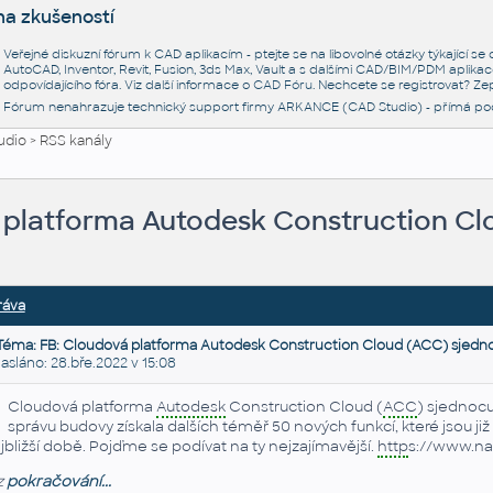
na zkušeností
Veřejné diskuzní fórum k CAD aplikacím - ptejte se na libovolné otázky týkající s
AutoCAD, Inventor, Revit, Fusion, 3ds Max, Vault a s dalšími CAD/BIM/PDM aplikac
odpovídajícího fóra. Viz další informace o
CAD Fóru
. Nechcete se registrovat? Zep
Fórum nenahrazuje technický support firmy ARKANCE (CAD Studio) - přímá po
udio
>
RSS kanály
 platforma Autodesk Construction Cl
ráva
Téma: FB: Cloudová platforma Autodesk Construction Cloud (ACC) sjedno
láno: 28.bře.2022 v 15:08
Cloudová platforma
Autodesk
Construction Cloud (
ACC
) sjednocu
správu budovy získala dalších téměř 50 nových funkcí, které jsou již
jbližší době. Pojďme se podívat na ty nejzajímavější.
http
s://www.na
z
pokračování...