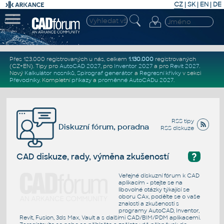
CZ
|
SK
|
EN
|
DE
Přes 123.000 registrovaných u nás, celkem
1.130.000
registrovaných
(CZ+EN)
. Tipy pro
AutoCAD 2027
, pro
Inventor 2027
a pro
Revit 2027
.
Nový
Kalkulátor nosníků
,
Spirograf generátor
a
Regresní křivky
v sekci
Převodníky
.
Kompletní
příkazy
a
proměnné AutoCADu 2027
.
RSS tipy
Diskuzní fórum, poradna
RSS diskuze
?
CAD diskuze, rady, výměna zkušeností
Veřejné diskuzní fórum k CAD
aplikacím - ptejte se na
libovolné otázky týkající se
oboru CAx, podělte se o vaše
znalosti a zkušenosti s
programy AutoCAD, Inventor,
Revit, Fusion, 3ds Max, Vault a s dalšími CAD/BIM/PDM aplikacemi.