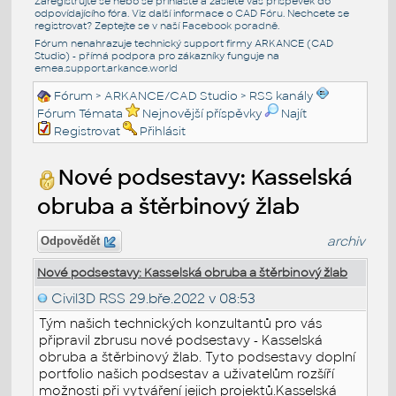
Zaregistrujte se nebo se přihlašte a zašlete váš příspěvek do
odpovídajícího fóra. Viz další informace o
CAD Fóru
. Nechcete se
registrovat? Zeptejte se v naší
Facebook poradně
.
Fórum nenahrazuje technický support firmy ARKANCE (CAD
Studio) - přímá podpora pro zákazníky funguje na
emea.support.arkance.world
Fórum
>
ARKANCE/CAD Studio
>
RSS kanály
Fórum Témata
Nejnovější příspěvky
Najít
Registrovat
Přihlásit
Nové podsestavy: Kasselská
obruba a štěrbinový žlab
archiv
Odpovědět
Nové podsestavy: Kasselská obruba a štěrbinový žlab
Civil3D RSS
29.bře.2022 v 08:53
Tým našich technických konzultantů pro vás
připravil zbrusu nové podsestavy - Kasselská
obruba a štěrbinový žlab. Tyto podsestavy doplní
portfolio našich podsestav a uživatelům rozšíří
možnosti při vytváření jejich projektů.Kasselská