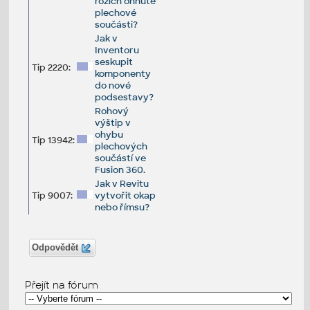
rozích ohnuté
plechové
součásti?
Jak v
Inventoru
seskupit
Tip 2220:
komponenty
do nové
podsestavy?
Rohový
výštip v
ohybu
Tip 13942:
plechových
součástí ve
Fusion 360.
Jak v Revitu
Tip 9007:
vytvořit okap
nebo římsu?
Odpovědět
Přejít na fórum