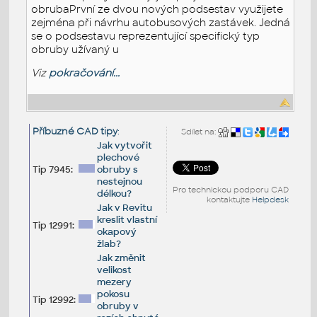
obrubaPrvní ze dvou nových podsestav využijete
zejména při návrhu autobusových zastávek. Jedná
se o podsestavu reprezentující specifický typ
obruby užívaný u
Viz
pokračování...
Příbuzné CAD tipy
:
Sdílet na:
Jak vytvořit
plechové
Tip 7945:
obruby s
nestejnou
Pro technickou podporu CAD
délkou?
kontaktujte
Helpdesk
Jak v Revitu
kreslit vlastní
Tip 12991:
okapový
žlab?
Jak změnit
velikost
mezery
pokosu
Tip 12992:
obruby v