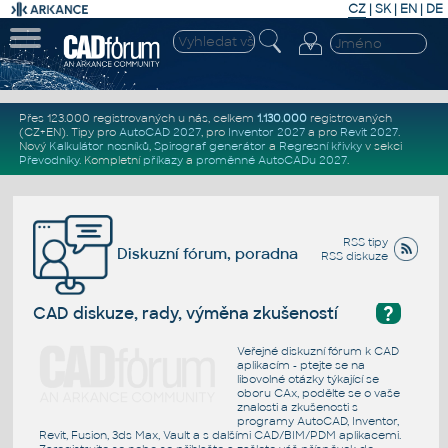
CZ
|
SK
|
EN
|
DE
Přes 123.000 registrovaných u nás, celkem
1.130.000
registrovaných
(CZ+EN)
. Tipy pro
AutoCAD 2027
, pro
Inventor 2027
a pro
Revit 2027
.
Nový
Kalkulátor nosníků
,
Spirograf generátor
a
Regresní křivky
v sekci
Převodníky
.
Kompletní
příkazy
a
proměnné AutoCADu 2027
.
RSS tipy
Diskuzní fórum, poradna
RSS diskuze
?
CAD diskuze, rady, výměna zkušeností
Veřejné diskuzní fórum k CAD
aplikacím - ptejte se na
libovolné otázky týkající se
oboru CAx, podělte se o vaše
znalosti a zkušenosti s
programy AutoCAD, Inventor,
Revit, Fusion, 3ds Max, Vault a s dalšími CAD/BIM/PDM aplikacemi.