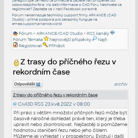
Zaregistrujte se nebo se přihlašte a zašlete váš příspěvek do
odpovídajícího fóra. Viz další informace o
CAD Fóru
. Nechcete se
registrovat? Zeptejte se v naší
Facebook poradně
.
Fórum nenahrazuje technický support firmy ARKANCE (CAD
Studio) - přímá podpora pro zákazníky funguje na
emea.support.arkance.world
Fórum
>
ARKANCE/CAD Studio
>
RSS kanály
Fórum Témata
Nejnovější příspěvky
Najít
Registrovat
Přihlásit
Z trasy do příčného řezu v
rekordním čase
archiv
Odpovědět
Z trasy do příčného řezu v rekordním čase
Civil3D RSS
23.kvě.2022 v 08:00
Při práci s větším množství příčných řezů může být
časově náročné dohledat právě ten, který je třeba
upravit nebo zkontrolovat. Nejčastěji si pomůžeme
hodnotou staničení řezu nebo jeho číslem.
Můžeme jej vyhledat i v prospektoru. Existují i další