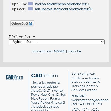
Tip 13574:
Tvorba zalomeného příčného řezu.
Tip 6221:
Jak upravit staničení příčných řezů?
Odpovědět
Přejít na fórum
Zobrazit jako:
Mobilní
|
Klasické
CAD
fórum
ARKANCE
(CAD
Studio) - Autodesk
Platinum Partner &
Tipy, triky, podpora,
Training Center &
pomoc a rady pro
Services Partner
AutoCAD, LT, Inventor,
Revit, Map, Civil 3D, 3ds
KONTAKT:
Max, Fusion, Forma,
webmaster.cz@arkance.w
Vault, PowerMill a další
| tel. +420 910 970 111
Autodesk aplikace
(support firmy