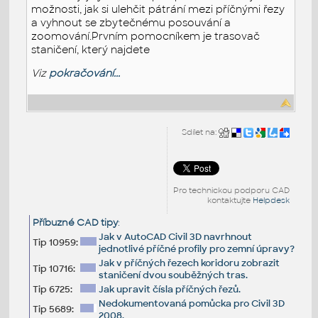
možnosti, jak si ulehčit pátrání mezi příčnými řezy
a vyhnout se zbytečnému posouvání a
zoomování.Prvním pomocníkem je trasovač
staničení, který najdete
Viz
pokračování...
Sdílet na:
Pro technickou podporu CAD
kontaktujte
Helpdesk
Příbuzné CAD tipy
:
Jak v AutoCAD Civil 3D navrhnout
Tip 10959:
jednotlivé příčné profily pro zemní úpravy?
Jak v příčných řezech koridoru zobrazit
Tip 10716:
staničení dvou souběžných tras.
Tip 6725:
Jak upravit čísla příčných řezů.
Nedokumentovaná pomůcka pro Civil 3D
Tip 5689:
2008.