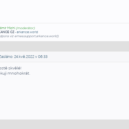
dimír Michl
(moderátor)
KANCE CZ
-
arkance.world
dpora viz emea.support.arkance.world)
asláno: 24.kvě.2022 v 06:33
ostě skvělé!
kuji mnohokrát.