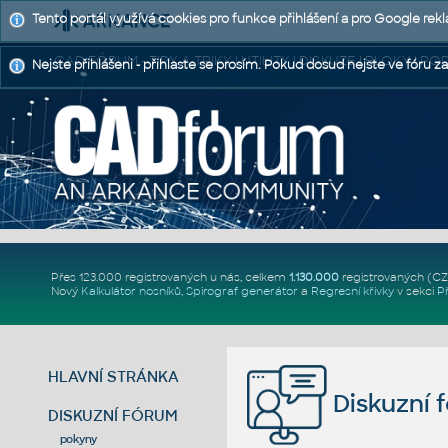
Tento portál využívá cookies pro funkce přihlášení a pro Google rek
CAD FÓRUM - TIPY A TRIKY | UTILITY | DISKUZE | BLOKY |
Nejste přihlášeni - přihlaste se prosím. Pokud dosud nejste ve fóru za
Přes 123.000 registrovaných u nás, celkem
1.130.000
registrovaných (C
Nový
Kalkulátor nosníků
,
Spirograf generátor
a
Regresní křivky
v sekci
P
HLAVNÍ STRÁNKA
Diskuzní 
DISKUZNÍ FÓRUM
pokyny