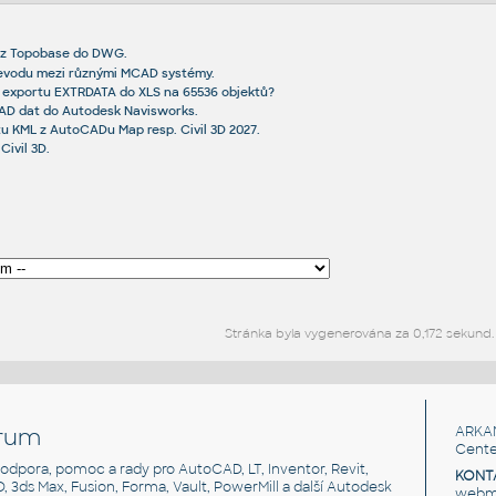
t z Topobase do DWG.
evodu mezi různými MCAD systémy.
í exportu EXTRDATA do XLS na 65536 objektů?
CAD dat do Autodesk Navisworks.
u KML z AutoCADu Map resp. Civil 3D 2027.
Civil 3D.
Stránka byla vygenerována za 0,172 sekund.
rum
ARKA
Cente
, podpora, pomoc a rady pro AutoCAD, LT, Inventor, Revit,
KONT
3D, 3ds Max, Fusion, Forma, Vault, PowerMill a další Autodesk
webma