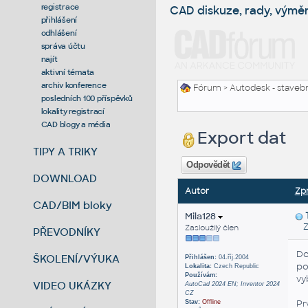
registrace
CAD diskuze, rady, výmě
přihlášení
odhlášení
správa účtu
najít
aktivní témata
archiv konference
Fórum
>
Autodesk - stavebni
posledních 100 příspěvků
lokality registrací
CAD blogy a média
Export dat
TIPY A TRIKY
Odpovědět
DOWNLOAD
Autor
Zp
CAD/BIM bloky
Mila128
Zas
Zasloužilý člen
PŘEVODNÍKY
Do
ŠKOLENÍ/VÝUKA
Přihlášen:
04.říj.2004
po
Lokalita:
Czech Republic
Používám:
vy
VIDEO UKÁZKY
AutoCad 2024 EN; Inventor 2024
CZ
Pr
Stav:
Offline