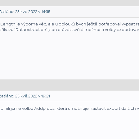
asláno: 23.kvě.2022 v 14:35
Length je výborná věc, ale u oblouků bych ještě potřeboval vypsat rá
příkazu "Dataextraction" jsou právě skvělé možnosti volby exportova
asláno: 23.kvě.2022 v 19:21
plnili jsme volbu Addprops, která umožňuje nastavit export dalších vl