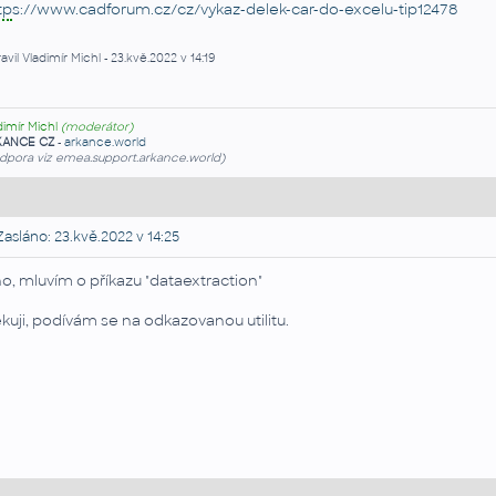
tp
s://www.cadforum.cz/cz/vykaz-delek-car-do-excelu-tip12478
avil Vladimír Michl - 23.kvě.2022 v 14:19
dimír Michl
(moderátor)
KANCE CZ
-
arkance.world
dpora viz emea.support.arkance.world)
asláno: 23.kvě.2022 v 14:25
o, mluvím o příkazu "dataextraction"
kuji, podívám se na odkazovanou utilitu.