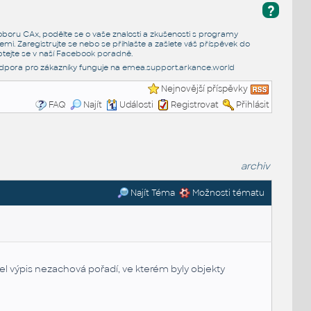
?
e oboru CAx, podělte se o vaše znalosti a zkušenosti s programy
emi. Zaregistrujte se nebo se přihlašte a zašlete váš příspěvek do
tejte se v naší
Facebook poradně
.
dpora pro zákazníky funguje na
emea.support.arkance.world
Nejnovější příspěvky
FAQ
Najít
Události
Registrovat
Přihlásit
archiv
Najít Téma
Možnosti tématu
l výpis nezachová pořadí, ve kterém byly objekty