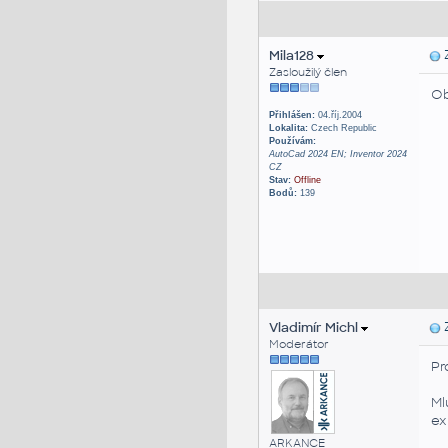
Mila128
Z
Zasloužilý člen
Ob
Přihlášen:
04.říj.2004
Lokalita:
Czech Republic
Používám:
AutoCad 2024 EN; Inventor 2024
CZ
Stav:
Offline
Bodů:
139
Vladimír Michl
Z
Moderátor
Pr
Ml
ex
ARKANCE