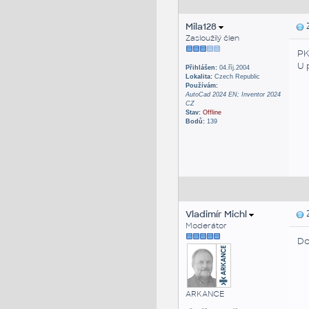
Mila128
Z
Zasloužilý člen
PK
U 
Přihlášen:
04.říj.2004
Lokalita:
Czech Republic
Používám:
AutoCad 2024 EN; Inventor 2024
CZ
Stav:
Offline
Bodů:
139
Vladimír Michl
Z
Moderátor
Do
ARKANCE