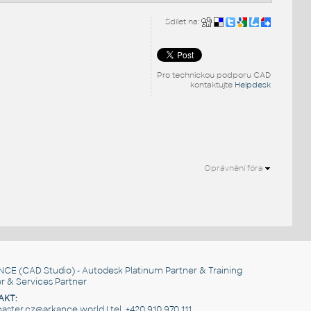
Sdílet na:
Pro technickou podporu CAD
kontaktujte
Helpdesk
Oprávnění fóra
NCE
(CAD Studio) - Autodesk Platinum Partner & Training
r & Services Partner
AKT:
ster.cz@arkance.world | tel. +420 910 970 111