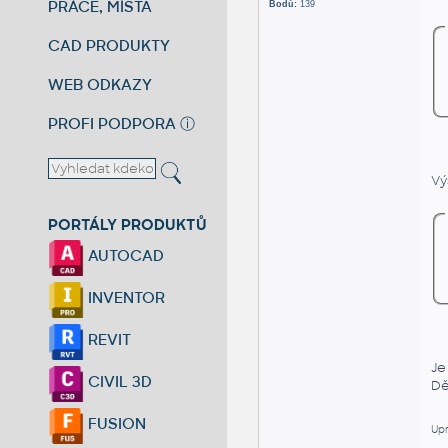
PRÁCE, MÍSTA
Bodů:
139
CAD PRODUKTY
WEB ODKAZY
PROFI PODPORA
ⓘ
Vý
PORTÁLY PRODUKTŮ
AUTOCAD
INVENTOR
REVIT
Je
CIVIL 3D
Dě
FUSION
Upr