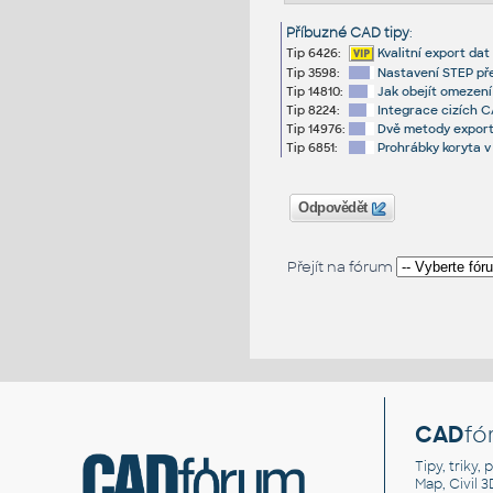
Příbuzné CAD tipy
:
Tip 6426:
Kvalitní export da
Tip 3598:
Nastavení STEP př
Tip 14810:
Jak obejít omezen
Tip 8224:
Integrace cizích 
Tip 14976:
Dvě metody export
Tip 6851:
Prohrábky koryta v 
Odpovědět
Přejít na fórum
CAD
fó
Tipy, triky
Map, Civil 