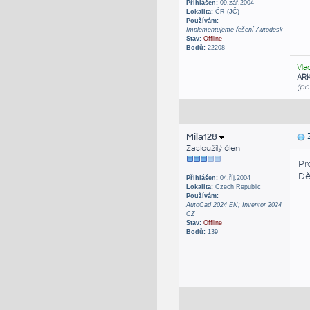
Přihlášen:
09.zář.2004
Lokalita:
ČR (JČ)
Používám:
Implementujeme řešení Autodesk
Stav:
Offline
Bodů:
22208
Vla
AR
(po
Mila128
Z
Zasloužilý člen
Pr
Dě
Přihlášen:
04.říj.2004
Lokalita:
Czech Republic
Používám:
AutoCad 2024 EN; Inventor 2024
CZ
Stav:
Offline
Bodů:
139