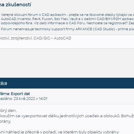
na zkušeností
Veřejné diskuzní fórum k CAD aplikacím - ptejte se na libovolné otázky týkající s
AutoCAD, Inventor, Revit, Fusion, 3ds Max, Vault a s dalšími CAD/BIM/PDM aplikac
odpovídajícího fóra. Viz další informace o
CAD Fóru
. Nechcete se registrovat? Zep
Fórum nenahrazuje technický support firmy ARKANCE (CAD Studio) - přímá po
ctví, strojírenství, CAD/GIS
>
AutoCAD
ráva
Téma: Export dat
láno: 23.kvě.2022 v 14:01
brý den,
kouším se vyexportovat délku jednotlivých úseček a oblouků. Bohuže
brány.
vní náhled je přesně v pořadí, ve kterém byly objekty vybrány: