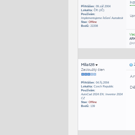
ht
Přihlášen:
09.zář.2004
Lokalita:
ČR (JČ)
Používám:
Upr
Implementujeme řešení Autodesk
Stav:
Offline
Bodů:
22208
Vla
AR
(po
Mila128
Z
Zasloužilý člen
An
Přihlášen:
04.říj.2004
Dě
Lokalita:
Czech Republic
Používám:
AutoCad 2024 EN; Inventor 2024
CZ
Stav:
Offline
Bodů:
139