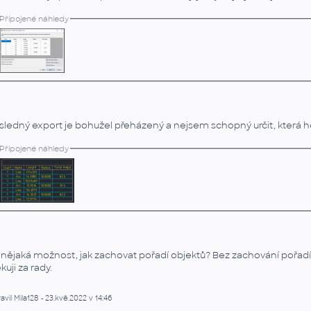
Připojené náhledy
sledný export je bohužel přeházený a nejsem schopný určit, která h
Připojené náhledy
 nějaká možnost, jak zachovat pořadí objektů? Bez zachování pořadí
kuji za rady.
avil Mila128 - 23.kvě.2022 v 14:46