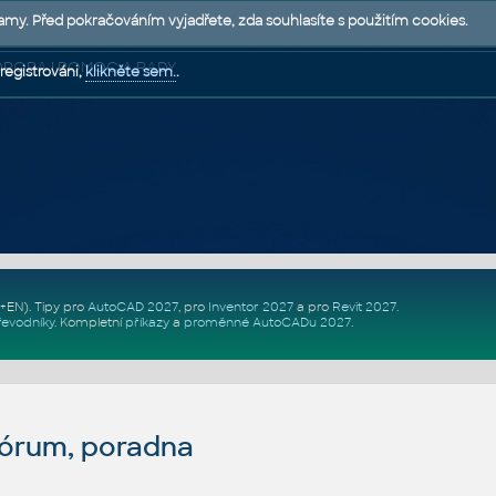
lamy. Před pokračováním vyjadřete, zda souhlasíte s použitím cookies.
 PODPORA | POMOC A RADY
registrováni,
klikněte sem.
.
Z+EN)
. Tipy pro
AutoCAD 2027
, pro
Inventor 2027
a pro
Revit 2027
.
řevodníky
.
Kompletní
příkazy
a
proměnné AutoCADu 2027
.
fórum, poradna