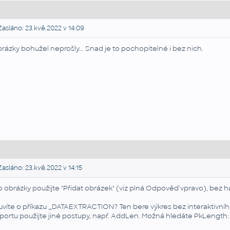
asláno: 23.kvě.2022 v 14:09
rázky bohužel neprošly... Snad je to pochopitelné i bez nich.
asláno: 23.kvě.2022 v 14:15
o obrázky použijte "Přidat obrázek" (viz plná Odpověď vpravo), bez h
uvíte o příkazu _DATAEXTRACTION? Ten bere výkres bez interaktivníh
portu použijte jiné postupy, např. AddLen. Možná hledáte PkLength: