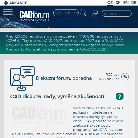
CZ
|
SK
|
EN
|
DE
Přes 123.000 registrovaných u nás, celkem
1.130.000
registrovaných
(CZ+EN)
. Tipy pro
AutoCAD 2027
, pro
Inventor 2027
a pro
Revit 2027
.
Nový
Kalkulátor nosníků
,
Spirograf generátor
a
Regresní křivky
v sekci
Převodníky
.
Kompletní
příkazy
a
proměnné AutoCADu 2027
.
RSS tipy
Diskuzní fórum, poradna
RSS diskuze
?
CAD diskuze, rady, výměna zkušeností
Veřejné diskuzní fórum k CAD
aplikacím - ptejte se na
libovolné otázky týkající se
oboru CAx, podělte se o vaše
znalosti a zkušenosti s
programy AutoCAD, Inventor,
Revit, Fusion, 3ds Max, Vault a s dalšími CAD/BIM/PDM aplikacemi.