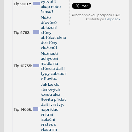
vytvořit
Tip 9007:
okap nebo
římsu?
Pro technickou podporu CAD
Může
kontaktujte
Helpdesk
dřevěné
obložení
Tip 5763:
stěny
obtékat okno
do stěny
vložené?
Možnosti
uchycení
madla na
Tip 10755:
stěnu a další
typy zábradlí
v Revitu.
Jak lze do
rámových
konstrukcí
Revitu přidat
další vrstvy,
Tip 14656:
například
vnitřní
izolační
vrstvu s
vlastním