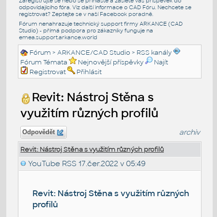
Zaregistrujte se nebo se přihlašte a zašlete váš příspěvek do
odpovídajícího fóra. Viz další informace o
CAD Fóru
. Nechcete se
registrovat? Zeptejte se v naší
Facebook poradně
.
Fórum nenahrazuje technický support firmy ARKANCE (CAD
Studio) - přímá podpora pro zákazníky funguje na
emea.support.arkance.world
Fórum
>
ARKANCE/CAD Studio
>
RSS kanály
Fórum Témata
Nejnovější příspěvky
Najít
Registrovat
Přihlásit
Revit: Nástroj Stěna s
využitím různých profilů
archiv
Odpovědět
Revit: Nástroj Stěna s využitím různých profilů
YouTube RSS
17.čer.2022 v 05:49
Revit: Nástroj Stěna s využitím různých
profilů