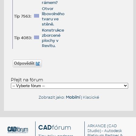
rámem?
Otvor
libovolného
Tip 7563:
tvaru ve
stěně.
Konstrukce
zborcené
Tip 4083:
plochy v
Revitu.
Odpovědět
Přejít na fórum
Zobrazit jako:
Mobilní
|
Klasické
CAD
fórum
ARKANCE
(CAD
Studio) - Autodesk
Platinum Partner &