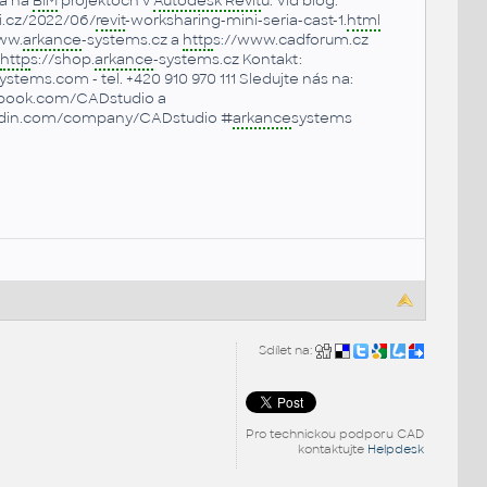
a na
BIM
projektoch v
Autodesk Revit
u. Viď blog:
i.cz/2022/06/
revit
-worksharing-mini-seria-cast-1.
html
ww.
arkance
-systems.cz a
http
s://www.cadforum.cz
http
s://shop.
arkance
-systems.cz Kontakt:
ystems.com - tel. +420 910 970 111 Sledujte nás na:
book.com/CADstudio a
edin.com/company/CADstudio #
arkance
systems
Sdílet na:
Pro technickou podporu CAD
kontaktujte
Helpdesk