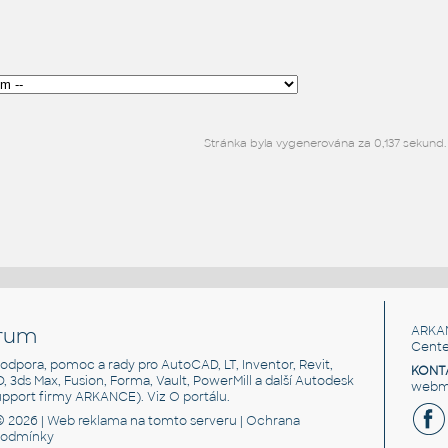
Stránka byla vygenerována za 0,137 sekund.
rum
ARKA
Cente
, podpora, pomoc a rady pro AutoCAD, LT, Inventor, Revit,
KONT
3D, 3ds Max, Fusion, Forma, Vault, PowerMill a další Autodesk
webma
support firmy ARKANCE). Viz
O portálu
.
© 2026 |
Web reklama
na tomto serveru |
Ochrana
podmínky