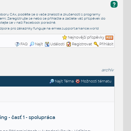
?
e oboru CAx, podělte se o vaše znalosti a zkušenosti s programy
emi. Zaregistrujte se nebo se přihlašte a zašlete váš příspěvek do
tejte se v naší
Facebook poradně
.
dpora pro zákazníky funguje na
emea.support.arkance.world
Nejnovější příspěvky
FAQ
Najít
Události
Registrovat
Přihlásit
archiv
Najít Téma
Možnosti tématu
ng - časť 1 - spolupráca