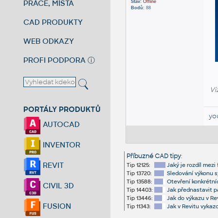
PRÁCE, MÍSTA
Stav:
Offline
Bodů:
88
CAD PRODUKTY
WEB ODKAZY
PROFI PODPORA
ⓘ
Vi
PORTÁLY PRODUKTŮ
yo
AUTOCAD
INVENTOR
Příbuzné CAD tipy
:
REVIT
Tip 12125:
Jaký je rozdíl mezi
Tip 13720:
Sledování výkonu s
Tip 13588:
Otevření konkrétní
CIVIL 3D
Tip 14403:
Jak přednastavit p
Tip 13446:
Jak do výkazu v Re
FUSION
Tip 11343:
Jak v Revitu vykazo