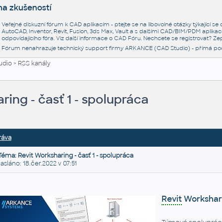
na zkušeností
Veřejné diskuzní fórum k CAD aplikacím - ptejte se na libovolné otázky týkající s
AutoCAD, Inventor, Revit, Fusion, 3ds Max, Vault a s dalšími CAD/BIM/PDM aplikac
odpovídajícího fóra. Viz další informace o
CAD Fóru
. Nechcete se registrovat? Zep
Fórum nenahrazuje technický support firmy ARKANCE (CAD Studio) - přímá po
udio
>
RSS kanály
ring - časť 1 - spolupráca
ráva
Téma: Revit Worksharing - časť 1 - spolupráca
láno: 18.čer.2022 v 07:51
Revit
Workshari