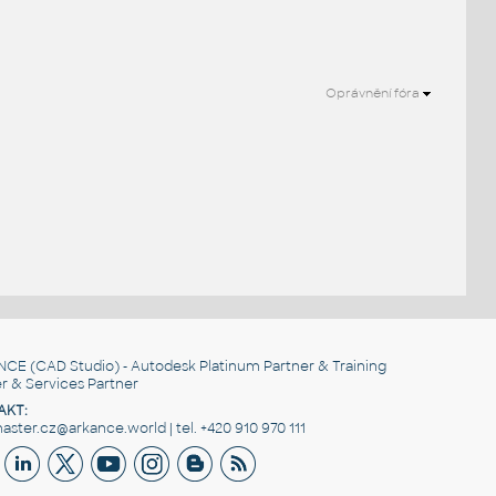
Oprávnění fóra
NCE
(CAD Studio) - Autodesk Platinum Partner & Training
r & Services Partner
AKT:
ster.cz@arkance.world | tel. +420 910 970 111