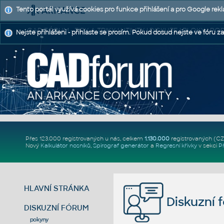
Tento portál využívá cookies pro funkce přihlášení a pro Google rek
CAD FÓRUM - TIPY A TRIKY | UTILITY | DISKUZE | BLOKY |
Nejste přihlášeni - přihlaste se prosím. Pokud dosud nejste ve fóru za
Přes 123.000 registrovaných u nás, celkem
1.130.000
registrovaných (C
Nový
Kalkulátor nosníků
,
Spirograf generátor
a
Regresní křivky
v sekci
P
HLAVNÍ STRÁNKA
Diskuzní 
DISKUZNÍ FÓRUM
pokyny