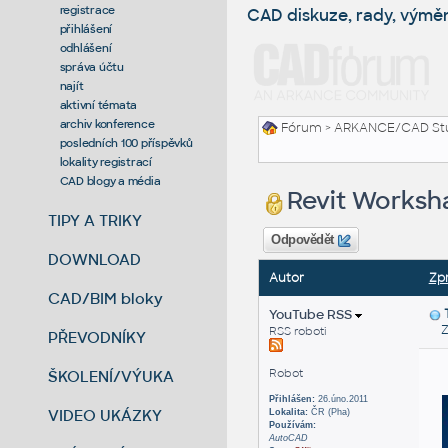
registrace
CAD diskuze, rady, výmě
přihlášení
odhlášení
správa účtu
najít
aktivní témata
archiv konference
Fórum
>
ARKANCE/CAD St
posledních 100 příspěvků
lokality registrací
CAD blogy a média
Revit Worksha
TIPY A TRIKY
Odpovědět
DOWNLOAD
Autor
Zp
CAD/BIM bloky
YouTube RSS
Zas
RSS roboti
PŘEVODNÍKY
Robot
ŠKOLENÍ/VÝUKA
Přihlášen:
26.úno.2011
VIDEO UKÁZKY
Lokalita:
ČR (Pha)
Používám:
AutoCAD