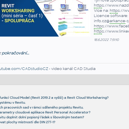
Týmová spoluprác
http
s://www.nazd
Více na:
http
s://w
Licence software:
info.cz@
arkance
-s
http
s://www.face
http
s://www.link
18.6.2022 7:51:10
z
pokračování...
utube.com/CADstudioCZ
- video kanál CAD Studia
 funkcí Cloud Model (Revit 2019.2 a vyšší) a Revit Cloud Worksharing?
ystému v Revitu.
ch pracovních sad v rámci sdíleného projektu Revitu.
arametry cloudové aplikace Revit Personal Accelerator?
vitu doplnit dolní popisný řádek s libovolným textem?
vat plochy místností dle DIN 277-1?