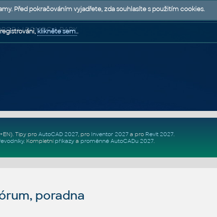
lamy. Před pokračováním vyjadřete, zda souhlasíte s použitím cookies.
 PODPORA | POMOC A RADY
registrováni,
klikněte sem.
.
Z+EN)
. Tipy pro
AutoCAD 2027
, pro
Inventor 2027
a pro
Revit 2027
.
řevodníky
.
Kompletní
příkazy
a
proměnné AutoCADu 2027
.
fórum, poradna